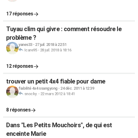
17 réponses
Tuyau clim qui givre : comment résoudre le
problème ?
yanes33
-
27 juil. 2018 à 22:51
Icare95
-
28 juil. 2018 à 18:16
12 réponses
trouver un petit 4x4 fiable pour dame
fiabilité 4x4 ssangyong
-
24 déc. 2011 à 12:39
snocky.
-
22 mars 2012 à 18:41
8 réponses
Dans "Les Petits Mouchoirs", de qui est
enceinte Marie