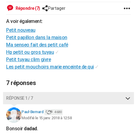
City break
Voyage de noces
Climat
Destinations
Voyage nature
Forum
+
PHOTO
Répondre (7)
Partager
GUIDES D'ACHAT
A voir également:
Petit nouveau
BONS PLANS
Petit papillon dans la maison
CARTE DE VOEUX
Ma senseo fait des petit café
Hp petit ou gros tuyau
✓
Carte Bonne année
Carte Pâques
Carte de Noël
Carte Saint-Valentin
Carte d'anniversaire
DICTIONNAIRE
Petit tuyau clim givre
Les petit mouchoirs marie enceinte de qui
✓
Biographies
Expressions
Dictionnaire
Citations
Proverbes
PROGRAMME TV
COPAINS D'AVANT
7 réponses
Se connecter
Collèges
Universités
Service militaire
S'inscrire
Lycées
Primaires
Entreprises
Avis de recherche
AVIS DE DÉCÈS
RÉPONSE 1 / 7
FORUM
Paul-Bernard
4 680
Lifestyle
Sport
Television
Cinema
Bricolage
Culture
Auto
Voyage
Modifié le 15 janv. 2018 à 12:58
Bonsoir
dadad
.