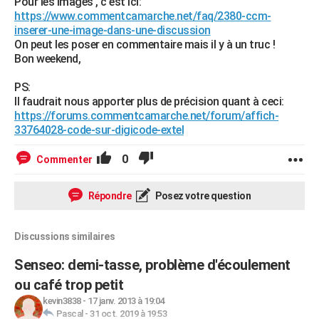
Pour les images , c'est ici:
https://www.commentcamarche.net/faq/2380-ccm-
inserer-une-image-dans-une-discussion
On peut les poser en commentaire mais il y à un truc !
Bon weekend,
PS:
Il faudrait nous apporter plus de précision quant à ceci:
https://forums.commentcamarche.net/forum/affich-
33764028-code-sur-digicode-extel
0
Commenter
Répondre
Posez votre question
Discussions similaires
Senseo: demi-tasse, problème d'écoulement
ou café trop petit
kevin3838
-
17 janv. 2013 à 19:04
Pascal
-
31 oct. 2019 à 19:53