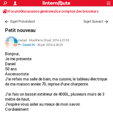
ACTUALITÉS
Forum
Discussions générales
Connexion
S'inscrire
Le comptoir des bricoleurs
Rechercher
Société
Education
Villes
Politique
Faits Divers
Monde
+
SPORT
Sujet Précédent
Sujet Suivant
Football
Cyclisme
Forum
Coupe du monde 2026
Tennis
Rugby
CULTURE
Petit nouveau
TNT
Cinéma
Musique
Programme TV
Streaming
Sorties cinéma
+
FINANCE
dadad
-
Modifié le 29 juil. 2016 à 21:59
Daniel 26
-
30 juil. 2016 à 20:29
Impôts
Immobilier
Banque
Crédit
Retraite
Epargne
Risques naturels par ville
Assurance
AUTO
Bonjour,
Réserver un essai
Berlines
Forum auto
Essais
Citadines
SUV
+
HIGH-TECH
Je me présente
Daniel
Meilleur smartphone
Ordinateurs
Guide high-tech
Mobiles
Internet
Jeux vidéo
+
BRICOLAGE
50 ans
Ascensoriste
Aménagement intérieur
Cuisine
Jardinage
+
Forum
Extérieur
Salle de bains
Rangement
WEEK-END
J'ai refais ma salle de bain, ma cuisine, le tableau électrique
de ma maison année 70, reprise d'une charpente.
Escapades
Expositions
Week-end nature
Guides de France
Patrimoine
Musées
+
LIFESTYLE
J'ai fais un bassin extérieur de 4000L, plusieurs murs de 3
Bien-être
Mode
+
Art de vivre
Loisirs
Modes de vie
SANTE
mètre de haut,
J'espère vous aider au mieux de mon savoir.
Guide de la santé
Médicaments
+
Alimentation
Maladies
Sommeil
VOYAGE
Cordialement