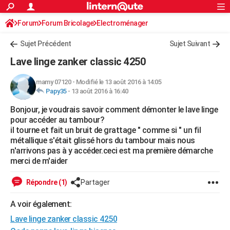
ACTUALITÉS
Forum
Forum Bricolage
Connexion
Electroménager
S'inscrire
Rechercher
Société
Education
Villes
Politique
Faits Divers
Monde
+
SPORT
Sujet Précédent
Sujet Suivant
Football
Cyclisme
Forum
Coupe du monde 2026
Tennis
Rugby
CULTURE
Lave linge zanker classic 4250
TNT
Cinéma
Musique
Programme TV
Streaming
Sorties cinéma
+
FINANCE
mamy 07120
-
Modifié le 13 août 2016 à 14:05
Papy35
-
13 août 2016 à 16:40
Impôts
Immobilier
Banque
Crédit
Retraite
Epargne
Risques naturels par ville
Assurance
AUTO
Bonjour, je voudrais savoir comment démonter le lave linge
Réserver un essai
Berlines
Forum auto
Essais
Citadines
SUV
+
HIGH-TECH
pour accéder au tambour?
il tourne et fait un bruit de grattage " comme si " un fil
Meilleur smartphone
Ordinateurs
Guide high-tech
Mobiles
Internet
Jeux vidéo
+
BRICOLAGE
métallique s'était glissé hors du tambour mais nous
n'arrivons pas à y accéder.ceci est ma première démarche
Aménagement intérieur
Cuisine
Jardinage
+
Forum
Extérieur
Salle de bains
Rangement
WEEK-END
merci de m'aider
Escapades
Expositions
Week-end nature
Guides de France
Patrimoine
Musées
+
LIFESTYLE
Répondre (1)
Partager
Bien-être
Mode
+
Art de vivre
Loisirs
Modes de vie
SANTE
A voir également:
Lave linge zanker classic 4250
Guide de la santé
Médicaments
+
Alimentation
Maladies
Sommeil
VOYAGE