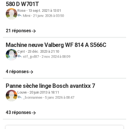
580 D W701T
Rose
-
13 sept. 2021 à 13:01
Mimi
-
21 janv. 2026 à 03:50
21 réponses
Machine neuve Valberg WF 814 A S566C
Cynt
-
23 déc. 2023 à 21:10
stf_jpd87
-
2 nov. 2024 à 08:09
4 réponses
Panne sèche linge Bosch avantixx 7
Louve
-
20 juin 2013 à 18:11
_bonnannee
-
5 janv. 2026 à 08:47
43 réponses