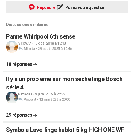
Répondre
Posez votre question
Discussions similaires
Panne Whirlpool 6th sense
Scoy77
-
10 oct. 2018 à 15:13
Mimita
-
29 sept. 2025 à 10:46
18 réponses
Il y a un problème sur mon sèche linge Bosch
série 4
Bataviaa
-
9 janv. 2019 à 22:33
Vincent
-
12 mai 2026 à 20:00
29 réponses
Symbole Lave-linge hublot 5 kg HIGH ONE WF