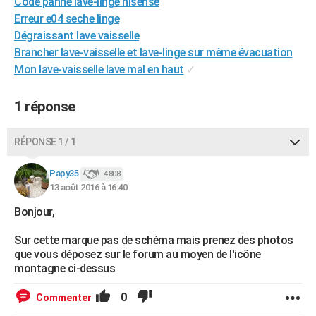
Code panne lave-linge hisense
City break
Voyage de noces
Climat
Destinations
Voyage nature
Forum
+
PHOTO
Erreur e04 seche linge
Dégraissant lave vaisselle
GUIDES D'ACHAT
Brancher lave-vaisselle et lave-linge sur même évacuation
Mon lave-vaisselle lave mal en haut
✓
BONS PLANS
CARTE DE VOEUX
1 réponse
Carte Bonne année
Carte Pâques
Carte de Noël
Carte Saint-Valentin
Carte d'anniversaire
DICTIONNAIRE
RÉPONSE 1 / 1
Biographies
Expressions
Dictionnaire
Citations
Proverbes
PROGRAMME TV
Papy35
4 808
13 août 2016 à 16:40
COPAINS D'AVANT
Bonjour,
Se connecter
Collèges
Universités
Service militaire
S'inscrire
Lycées
Primaires
Entreprises
Avis de recherche
AVIS DE DÉCÈS
Sur cette marque pas de schéma mais prenez des photos
FORUM
que vous déposez sur le forum au moyen de l'icône
montagne ci-dessus
Lifestyle
Sport
Television
Cinema
Bricolage
Culture
Auto
Voyage
0
Commenter