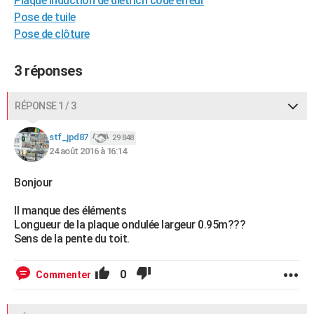
Plaque induction de dietrich code erreur
City break
Voyage de noces
Climat
Destinations
Voyage nature
Forum
+
Pose de tuile
PHOTO
Pose de clôture
GUIDES D'ACHAT
3 réponses
BONS PLANS
CARTE DE VOEUX
RÉPONSE 1 / 3
Carte Bonne année
Carte Pâques
Carte de Noël
Carte Saint-Valentin
Carte d'anniversaire
DICTIONNAIRE
stf_jpd87
29 848
24 août 2016 à 16:14
Biographies
Expressions
Dictionnaire
Citations
Proverbes
PROGRAMME TV
Bonjour
COPAINS D'AVANT
Il manque des éléments
Se connecter
Collèges
Universités
Service militaire
S'inscrire
Lycées
Primaires
Entreprises
Avis de recherche
AVIS DE DÉCÈS
Longueur de la plaque ondulée largeur 0.95m???
Sens de la pente du toit.
FORUM
Lifestyle
Sport
Television
Cinema
Bricolage
Culture
Auto
Voyage
0
Commenter