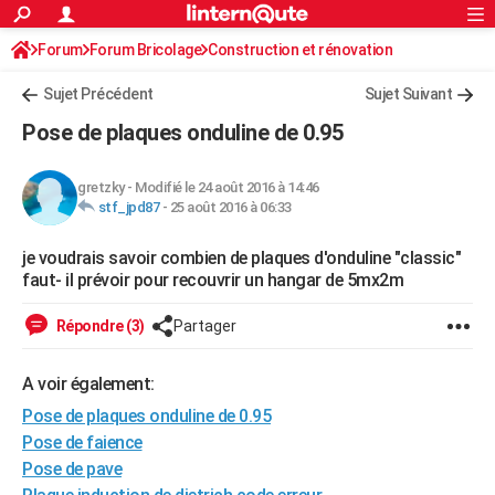
ACTUALITÉS
Forum
Forum Bricolage
Connexion
Construction et rénovation
S'inscrire
Rechercher
Société
Education
Villes
Politique
Faits Divers
Monde
+
SPORT
Charpente, toiture, combles
Sujet Précédent
Sujet Suivant
Football
Cyclisme
Forum
Coupe du monde 2026
Tennis
Rugby
CULTURE
Pose de plaques onduline de 0.95
TNT
Cinéma
Musique
Programme TV
Streaming
Sorties cinéma
+
FINANCE
gretzky
-
Modifié le 24 août 2016 à 14:46
Impôts
Immobilier
Banque
Crédit
Retraite
Epargne
Risques naturels par ville
Assurance
AUTO
stf_jpd87
-
25 août 2016 à 06:33
Réserver un essai
Berlines
Forum auto
Essais
Citadines
SUV
+
HIGH-TECH
je voudrais savoir combien de plaques d'onduline "classic"
faut- il prévoir pour recouvrir un hangar de 5mx2m
Meilleur smartphone
Ordinateurs
Guide high-tech
Mobiles
Internet
Jeux vidéo
+
BRICOLAGE
Répondre (3)
Partager
Aménagement intérieur
Cuisine
Jardinage
+
Forum
Extérieur
Salle de bains
Rangement
WEEK-END
Escapades
Expositions
Week-end nature
Guides de France
Patrimoine
Musées
+
A voir également:
LIFESTYLE
Pose de plaques onduline de 0.95
Bien-être
Mode
+
Art de vivre
Loisirs
Modes de vie
SANTE
Pose de faience
Pose de pave
Guide de la santé
Médicaments
+
Alimentation
Maladies
Sommeil
VOYAGE