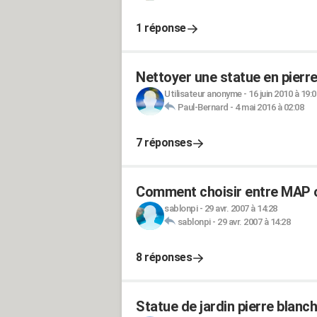
1 réponse
Nettoyer une statue en pierr
Utilisateur anonyme
-
16 juin 2010 à 19:0
Paul-Bernard
-
4 mai 2016 à 02:08
7 réponses
Comment choisir entre MAP o
sablonpi
-
29 avr. 2007 à 14:28
sablonpi
-
29 avr. 2007 à 14:28
8 réponses
Statue de jardin pierre blanc