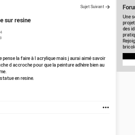
Foru
Sujet Suivant
Une s
re sur resine
proje
des id
44
pratiq
8
Rejoi
brico
e pense la faire à l acrylique mais j aurai aimé savoir
ouche d accroche pour que la peinture adhère bien au
rme.
statue en resine.