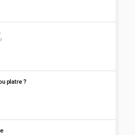
e
7
u platre ?
he