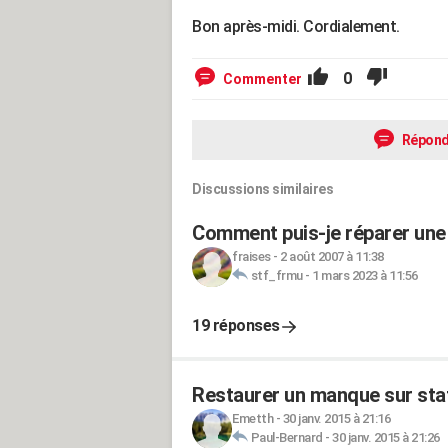
Bon après-midi. Cordialement.
0
Commenter
Répond
Discussions similaires
Comment puis-je réparer une
fraises
-
2 août 2007 à 11:38
stf_frmu
-
1 mars 2023 à 11:56
19 réponses
Restaurer un manque sur stat
Emetth
-
30 janv. 2015 à 21:16
Paul-Bernard
-
30 janv. 2015 à 21:26