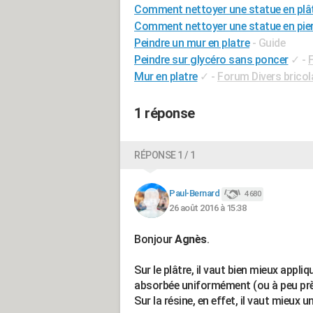
Comment nettoyer une statue en plâ
Comment nettoyer une statue en pier
Peindre un mur en platre
- Guide
Peindre sur glycéro sans poncer
✓
-
Mur en platre
✓
-
Forum Divers bricol
1 réponse
RÉPONSE 1 / 1
Paul-Bernard
4 680
26 août 2016 à 15:38
Bonjour
Agnès
.
Sur le plâtre, il vaut bien mieux appl
absorbée uniformément (ou à peu près
Sur la résine, en effet, il vaut mieux