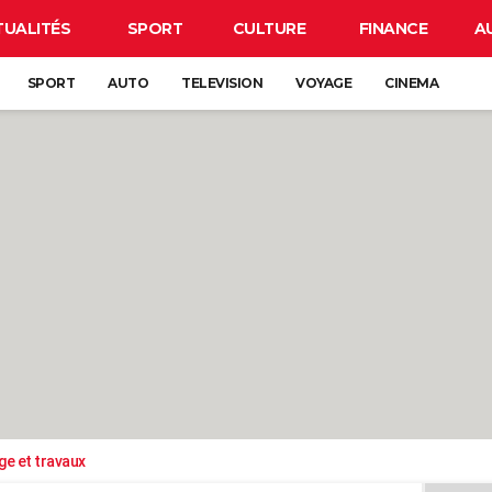
TUALITÉS
SPORT
CULTURE
FINANCE
A
SPORT
AUTO
TELEVISION
VOYAGE
CINEMA
ge et travaux