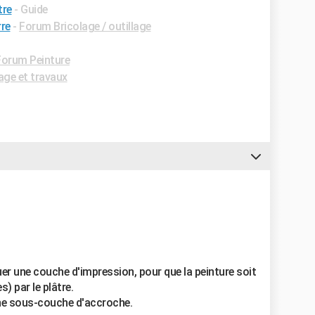
tre
- Guide
re
-
Forum Bricolage / outillage
Forum Peinture
age et travaux
iquer une couche d'impression, pour que la peinture soit
) par le plâtre.
 une sous-couche d'accroche.