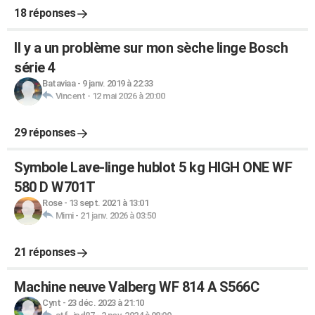
18 réponses
Il y a un problème sur mon sèche linge Bosch
série 4
Bataviaa
-
9 janv. 2019 à 22:33
Vincent
-
12 mai 2026 à 20:00
29 réponses
Symbole Lave-linge hublot 5 kg HIGH ONE WF
580 D W701T
Rose
-
13 sept. 2021 à 13:01
Mimi
-
21 janv. 2026 à 03:50
21 réponses
Machine neuve Valberg WF 814 A S566C
Cynt
-
23 déc. 2023 à 21:10