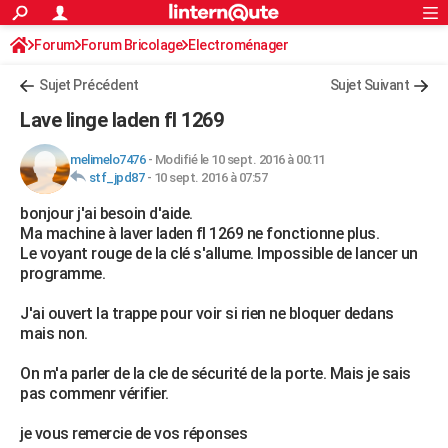
ACTUALITÉS
Forum
Forum Bricolage
Connexion
Electroménager
S'inscrire
Rechercher
Société
Education
Villes
Politique
Faits Divers
Monde
+
SPORT
Sujet Précédent
Sujet Suivant
Football
Cyclisme
Forum
Coupe du monde 2026
Tennis
Rugby
CULTURE
Lave linge laden fl 1269
TNT
Cinéma
Musique
Programme TV
Streaming
Sorties cinéma
+
FINANCE
melimelo7476
-
Modifié le 10 sept. 2016 à 00:11
stf_jpd87
-
10 sept. 2016 à 07:57
Impôts
Immobilier
Banque
Crédit
Retraite
Epargne
Risques naturels par ville
Assurance
AUTO
bonjour j'ai besoin d'aide.
Réserver un essai
Berlines
Forum auto
Essais
Citadines
SUV
+
HIGH-TECH
Ma machine à laver laden fl 1269 ne fonctionne plus.
Le voyant rouge de la clé s'allume. Impossible de lancer un
Meilleur smartphone
Ordinateurs
Guide high-tech
Mobiles
Internet
Jeux vidéo
+
BRICOLAGE
programme.
Aménagement intérieur
Cuisine
Jardinage
+
Forum
Extérieur
Salle de bains
Rangement
WEEK-END
J'ai ouvert la trappe pour voir si rien ne bloquer dedans
mais non.
Escapades
Expositions
Week-end nature
Guides de France
Patrimoine
Musées
+
LIFESTYLE
On m'a parler de la cle de sécurité de la porte. Mais je sais
Bien-être
Mode
+
Art de vivre
Loisirs
Modes de vie
SANTE
pas commenr vérifier.
Guide de la santé
Médicaments
+
Alimentation
Maladies
Sommeil
VOYAGE
je vous remercie de vos réponses