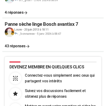
stf_jpd87
-
2 nov. 2024 à 08:09
4 réponses
Panne sèche linge Bosch avantixx 7
Louve
-
20 juin 2013 à 18:11
_bonnannee
-
5 janv. 2026 à 08:47
43 réponses
DEVENEZ MEMBRE EN QUELQUES CLICS
Connectez-vous simplement avec ceux qui
partagent vos intérêts
Suivez vos discussions facilement et
obtenez plus de réponses