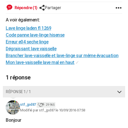
City break
Voyage de noces
Climat
Destinations
Voyage nature
Forum
+
PHOTO
Répondre (1)
Partager
GUIDES D'ACHAT
A voir également:
Lave linge laden fl 1269
BONS PLANS
Code panne lave-linge hisense
CARTE DE VOEUX
Erreur e04 seche linge
Dégraissant lave vaisselle
Carte Bonne année
Carte Pâques
Carte de Noël
Carte Saint-Valentin
Carte d'anniversaire
DICTIONNAIRE
Brancher lave-vaisselle et lave-linge sur même évacuation
Mon lave-vaisselle lave mal en haut
✓
Biographies
Expressions
Dictionnaire
Citations
Proverbes
PROGRAMME TV
COPAINS D'AVANT
1 réponse
Se connecter
Collèges
Universités
Service militaire
S'inscrire
Lycées
Primaires
Entreprises
Avis de recherche
AVIS DE DÉCÈS
RÉPONSE 1 / 1
FORUM
stf_jpd87
29 965
Lifestyle
Sport
Television
Cinema
Bricolage
Culture
Auto
Voyage
Modifié par stf_jpd87 le 10/09/2016 07:58
Bonjour