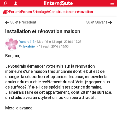
ACTUALITÉS
Forum
Forum Bricolage
Connexion
Construction et rénovation
S'inscrire
Rechercher
Société
Education
Villes
Politique
Faits Divers
Monde
+
SPORT
Sujet Précédent
Sujet Suivant
Football
Cyclisme
Forum
Coupe du monde 2026
Tennis
Rugby
CULTURE
Installation et rénovation maison
TNT
Cinéma
Musique
Programme TV
Streaming
Sorties cinéma
+
FINANCE
francre413
-
Modifié le 13 sept. 2016 à 17:27
lekabilien
-
19 sept. 2016 à 16:50
Impôts
Immobilier
Banque
Crédit
Retraite
Epargne
Risques naturels par ville
Assurance
AUTO
Bonjour,
Réserver un essai
Berlines
Forum auto
Essais
Citadines
SUV
+
HIGH-TECH
Je voudrais demander votre avis sur la rénovation
Meilleur smartphone
Ordinateurs
Guide high-tech
Mobiles
Internet
Jeux vidéo
+
BRICOLAGE
intérieure d'une maison très ancienne dont le but est de
changer la décoration et optimiser l’espace, renouveler la
Aménagement intérieur
Cuisine
Jardinage
+
Forum
Extérieur
Salle de bains
Rangement
WEEK-END
couleur du mur et le revêtement du sol. Vais-je gagner plus
de surface?. Y a-t-il des spécialistes pour ce domaine.
Escapades
Expositions
Week-end nature
Guides de France
Patrimoine
Musées
+
LIFESTYLE
J'aimerais faire de cet appartement, dont 20 m² de surface,
un studio avec un style et un look un peu attractif.
Bien-être
Mode
+
Art de vivre
Loisirs
Modes de vie
SANTE
Merci d’avance
Guide de la santé
Médicaments
+
Alimentation
Maladies
Sommeil
VOYAGE