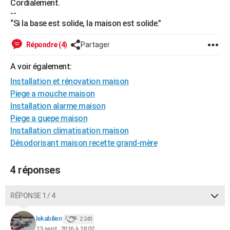
Cordialement.
City break
Voyage de noces
Climat
Destinations
Voyage nature
Forum
+
--
PHOTO
“Si la base est solide, la maison est solide.”
GUIDES D'ACHAT
Répondre (4)
Partager
BONS PLANS
A voir également:
CARTE DE VOEUX
Installation et rénovation maison
Carte Bonne année
Carte Pâques
Carte de Noël
Carte Saint-Valentin
Carte d'anniversaire
Piege a mouche maison
DICTIONNAIRE
Installation alarme maison
Biographies
Expressions
Dictionnaire
Citations
Proverbes
PROGRAMME TV
Piege a guepe maison
Installation climatisation maison
COPAINS D'AVANT
Désodorisant maison recette grand-mère
Se connecter
Collèges
Universités
Service militaire
S'inscrire
Lycées
Primaires
Entreprises
Avis de recherche
AVIS DE DÉCÈS
4 réponses
FORUM
RÉPONSE 1 / 4
Lifestyle
Sport
Television
Cinema
Bricolage
Culture
Auto
Voyage
lekabilien
2 243
13 sept. 2016 à 18:02