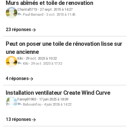
Murs abîmés et toile de renovation
Chantal5713
-
27 sept. 2015 à 14:27
Paul-Bernard
-
2 oct. 2015 à 11:45
23 réponses
Peut on poser une toile de rénovation lisse sur
une ancienne
Kiki
-
29 oct. 2023 à 10:22
Kiki
-
29 oct. 2023 à 17:32
4 réponses
Installation ventilateur Create Wind Curve
FannyB1983
-
17 juin 2025 à 18:09
Babouinfou
-
4 juin 2026 à 14:22
13 réponses