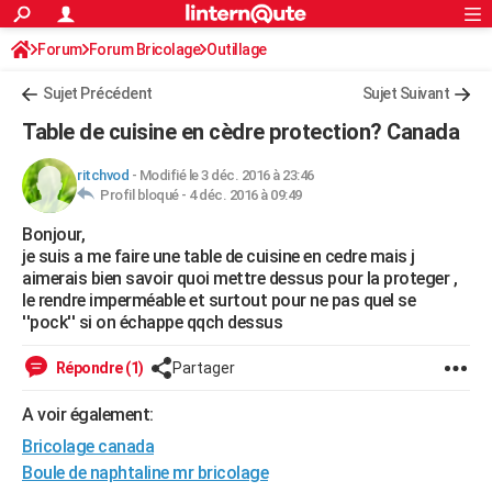
ACTUALITÉS
Forum
Forum Bricolage
Connexion
Outillage
S'inscrire
Rechercher
Société
Education
Villes
Politique
Faits Divers
Monde
+
SPORT
Sujet Précédent
Sujet Suivant
Football
Cyclisme
Forum
Coupe du monde 2026
Tennis
Rugby
CULTURE
Table de cuisine en cèdre protection? Canada
TNT
Cinéma
Musique
Programme TV
Streaming
Sorties cinéma
+
FINANCE
ritchvod
-
Modifié le 3 déc. 2016 à 23:46
Profil bloqué -
4 déc. 2016 à 09:49
Impôts
Immobilier
Banque
Crédit
Retraite
Epargne
Risques naturels par ville
Assurance
AUTO
Bonjour,
Réserver un essai
Berlines
Forum auto
Essais
Citadines
SUV
+
HIGH-TECH
je suis a me faire une table de cuisine en cedre mais j
aimerais bien savoir quoi mettre dessus pour la proteger ,
Meilleur smartphone
Ordinateurs
Guide high-tech
Mobiles
Internet
Jeux vidéo
+
BRICOLAGE
le rendre imperméable et surtout pour ne pas quel se
''pock'' si on échappe qqch dessus
Aménagement intérieur
Cuisine
Jardinage
+
Forum
Extérieur
Salle de bains
Rangement
WEEK-END
Répondre (1)
Partager
Escapades
Expositions
Week-end nature
Guides de France
Patrimoine
Musées
+
LIFESTYLE
A voir également:
Bien-être
Mode
+
Art de vivre
Loisirs
Modes de vie
SANTE
Bricolage canada
Guide de la santé
Médicaments
+
Alimentation
Maladies
Sommeil
Boule de naphtaline mr bricolage
VOYAGE