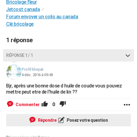
Bricolage fleur
City break
Voyage de noces
Climat
Destinations
Voyage nature
Forum
+
PHOTO
Jetcost canada
✓
Forum envoyer un colis au canada
GUIDES D'ACHAT
Clé bricolage
BONS PLANS
1 réponse
CARTE DE VOEUX
Carte Bonne année
Carte Pâques
Carte de Noël
Carte Saint-Valentin
Carte d'anniversaire
RÉPONSE 1 / 1
DICTIONNAIRE
Biographies
Expressions
Dictionnaire
Citations
Proverbes
PROGRAMME TV
Profil bloqué
4 déc. 2016 à 09:49
COPAINS D'AVANT
Bjr, après une bonne dose d huile de coude vous pouvez
mettre peut etre de l'huile de lin ??
Se connecter
Collèges
Universités
Service militaire
S'inscrire
Lycées
Primaires
Entreprises
Avis de recherche
AVIS DE DÉCÈS
0
Commenter
FORUM
Lifestyle
Sport
Television
Cinema
Bricolage
Culture
Auto
Voyage
Répondre
Posez votre question