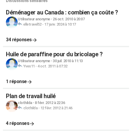
Discussions similaires
Déménager au Canada : combien ça coûte ?
Utilisateur anonyme
-
26 oct. 2010 à 20:07
elletravel52
-
17 janv. 2024 à 10:17
34 réponses
Huile de paraffine pour du bricolage ?
Utilisateur anonyme
-
30 juil. 2010 à 11:13
Yves11
-
4 oct. 2011 à 07:32
1 réponse
Plan de travail huilé
clothilda
-
8 févr. 2012 à 22:36
clothilda
-
12 févr. 2012 à 21:46
4 réponses