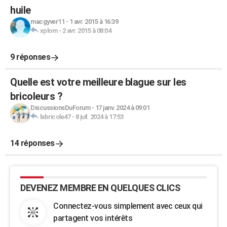
huile
macgyver11
-
1 avr. 2015 à 16:39
xplom
-
2 avr. 2015 à 08:04
9 réponses
Quelle est votre meilleure blague sur les
bricoleurs ?
DiscussionsDuForum
-
17 janv. 2024 à 09:01
labricole47
-
8 juil. 2024 à 17:53
14 réponses
DEVENEZ MEMBRE EN QUELQUES CLICS
Connectez-vous simplement avec ceux qui
partagent vos intérêts