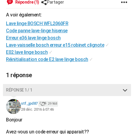
Répondre (1)
Partager
City break
Voyage de noces
Climat
Destinations
Voyage nature
Forum
+
PHOTO
A voir également:
GUIDES D'ACHAT
Lave linge BOSCH WFL2060FR
Code panne lave-linge hisense
BONS PLANS
Erreur e36 lave linge bosch
CARTE DE VOEUX
Lave-vaisselle bosch erreur e15 robinet clignote
✓
E02 lave linge bosch
✓
Carte Bonne année
Carte Pâques
Carte de Noël
Carte Saint-Valentin
Carte d'anniversaire
DICTIONNAIRE
Réinitialisation code E2 lave linge bosch
✓
Biographies
Expressions
Dictionnaire
Citations
Proverbes
PROGRAMME TV
1 réponse
COPAINS D'AVANT
RÉPONSE 1 / 1
Se connecter
Collèges
Universités
Service militaire
S'inscrire
Lycées
Primaires
Entreprises
Avis de recherche
AVIS DE DÉCÈS
stf_jpd87
29 968
FORUM
28 déc. 2016 à 07:46
Lifestyle
Sport
Television
Cinema
Bricolage
Culture
Auto
Voyage
Bonjour
Avez-vous un code erreur qui apparait??