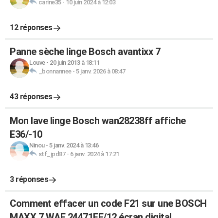
carine35
-
10 juin 2024 à 12:03
12 réponses
Panne sèche linge Bosch avantixx 7
Louve
-
20 juin 2013 à 18:11
_bonnannee
-
5 janv. 2026 à 08:47
43 réponses
Mon lave linge Bosch wan28238ff affiche
E36/-10
Ninou
-
5 janv. 2024 à 13:46
stf_jpd87
-
6 janv. 2024 à 17:21
3 réponses
Comment effacer un code F21 sur une BOSCH
MAXX 7 WAE 24471FF/12 écran digital