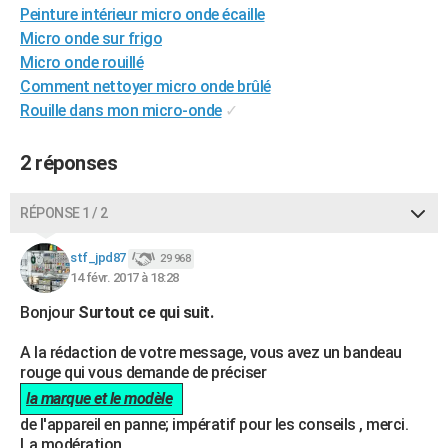
Peinture intérieur micro onde écaille
City break
Voyage de noces
Climat
Destinations
Voyage nature
Forum
+
PHOTO
Micro onde sur frigo
Micro onde rouillé
GUIDES D'ACHAT
Comment nettoyer micro onde brûlé
BONS PLANS
Rouille dans mon micro-onde
✓
CARTE DE VOEUX
2 réponses
Carte Bonne année
Carte Pâques
Carte de Noël
Carte Saint-Valentin
Carte d'anniversaire
DICTIONNAIRE
RÉPONSE 1 / 2
Biographies
Expressions
Dictionnaire
Citations
Proverbes
PROGRAMME TV
stf_jpd87
29 968
COPAINS D'AVANT
14 févr. 2017 à 18:28
Se connecter
Collèges
Universités
Service militaire
S'inscrire
Lycées
Primaires
Entreprises
Avis de recherche
AVIS DE DÉCÈS
Bonjour
Surtout ce qui suit.
FORUM
A la rédaction de votre message, vous avez un bandeau
rouge qui vous demande de préciser
Lifestyle
Sport
Television
Cinema
Bricolage
Culture
Auto
Voyage
la marque et le modèle
de l'appareil en panne; impératif pour les conseils , merci.
La modération.