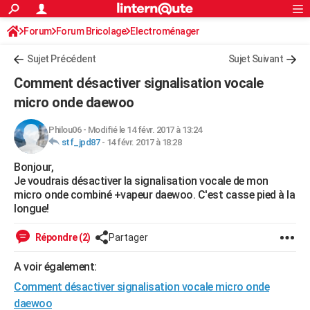
ACTUALITÉS
Forum
Forum Bricolage
Connexion
Electroménager
S'inscrire
Rechercher
Société
Education
Villes
Politique
Faits Divers
Monde
+
SPORT
Sujet Précédent
Sujet Suivant
Football
Cyclisme
Forum
Coupe du monde 2026
Tennis
Rugby
CULTURE
Comment désactiver signalisation vocale
TNT
Cinéma
Musique
Programme TV
Streaming
Sorties cinéma
+
micro onde daewoo
FINANCE
Impôts
Immobilier
Banque
Crédit
Retraite
Epargne
Risques naturels par ville
Assurance
AUTO
Philou06
-
Modifié le 14 févr. 2017 à 13:24
stf_jpd87
-
14 févr. 2017 à 18:28
Réserver un essai
Berlines
Forum auto
Essais
Citadines
SUV
+
HIGH-TECH
Bonjour,
Je voudrais désactiver la signalisation vocale de mon
Meilleur smartphone
Ordinateurs
Guide high-tech
Mobiles
Internet
Jeux vidéo
+
BRICOLAGE
micro onde combiné +vapeur daewoo. C'est casse pied à la
longue!
Aménagement intérieur
Cuisine
Jardinage
+
Forum
Extérieur
Salle de bains
Rangement
WEEK-END
Répondre (2)
Partager
Escapades
Expositions
Week-end nature
Guides de France
Patrimoine
Musées
+
LIFESTYLE
A voir également:
Bien-être
Mode
+
Art de vivre
Loisirs
Modes de vie
SANTE
Comment désactiver signalisation vocale micro onde
Guide de la santé
Médicaments
+
Alimentation
Maladies
Sommeil
VOYAGE
daewoo