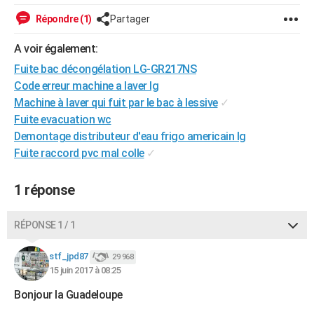
City break
Voyage de noces
Climat
Destinations
Voyage nature
Forum
+
PHOTO
Répondre (1)
Partager
GUIDES D'ACHAT
A voir également:
Fuite bac décongélation LG-GR217NS
BONS PLANS
Code erreur machine a laver lg
CARTE DE VOEUX
Machine à laver qui fuit par le bac à lessive
✓
Fuite evacuation wc
Carte Bonne année
Carte Pâques
Carte de Noël
Carte Saint-Valentin
Carte d'anniversaire
DICTIONNAIRE
Demontage distributeur d'eau frigo americain lg
Fuite raccord pvc mal colle
✓
Biographies
Expressions
Dictionnaire
Citations
Proverbes
PROGRAMME TV
COPAINS D'AVANT
1 réponse
Se connecter
Collèges
Universités
Service militaire
S'inscrire
Lycées
Primaires
Entreprises
Avis de recherche
AVIS DE DÉCÈS
RÉPONSE 1 / 1
FORUM
stf_jpd87
29 968
Lifestyle
Sport
Television
Cinema
Bricolage
Culture
Auto
Voyage
15 juin 2017 à 08:25
Bonjour la Guadeloupe