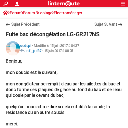
ACTUALITÉS
Forum
Forum Bricolage
Connexion
Electroménager
S'inscrire
Rechercher
Société
Education
Villes
Politique
Faits Divers
Monde
+
SPORT
Sujet Précédent
Sujet Suivant
Football
Cyclisme
Forum
Coupe du monde 2026
Tennis
Rugby
CULTURE
Fuite bac décongélation LG-GR217NS
TNT
Cinéma
Musique
Programme TV
Streaming
Sorties cinéma
+
FINANCE
cedspi
-
Modifié le 15 juin 2017 à 04:37
stf_jpd87
-
15 juin 2017 à 08:25
Impôts
Immobilier
Banque
Crédit
Retraite
Epargne
Risques naturels par ville
Assurance
AUTO
Bonjour,
Réserver un essai
Berlines
Forum auto
Essais
Citadines
SUV
+
HIGH-TECH
mon soucis est le suivant,
Meilleur smartphone
Ordinateurs
Guide high-tech
Mobiles
Internet
Jeux vidéo
+
BRICOLAGE
mon congélateur se remplit d'eau par les ailettes du bac et
Aménagement intérieur
Cuisine
Jardinage
+
Forum
Extérieur
Salle de bains
Rangement
WEEK-END
donc forme des plaques de glace au fond du bac et de l'eau
qui coule par le devant du bac,
Escapades
Expositions
Week-end nature
Guides de France
Patrimoine
Musées
+
LIFESTYLE
quelqu'un pourrait me dire si cela est dû à la sonde, la
Bien-être
Mode
+
Art de vivre
Loisirs
Modes de vie
SANTE
resistance ou un autre soucis
Guide de la santé
Médicaments
+
Alimentation
Maladies
Sommeil
VOYAGE
merci.