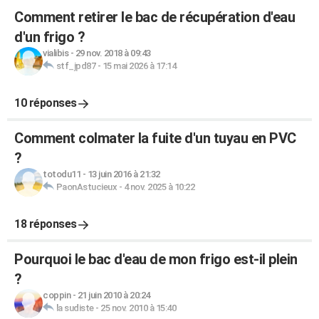
Comment retirer le bac de récupération d'eau
d'un frigo ?
vialibis
-
29 nov. 2018 à 09:43
stf_jpd87
-
15 mai 2026 à 17:14
10 réponses
Comment colmater la fuite d'un tuyau en PVC
?
totodu11
-
13 juin 2016 à 21:32
PaonAstucieux
-
4 nov. 2025 à 10:22
18 réponses
Pourquoi le bac d'eau de mon frigo est-il plein
?
coppin
-
21 juin 2010 à 20:24
la sudiste
-
25 nov. 2010 à 15:40