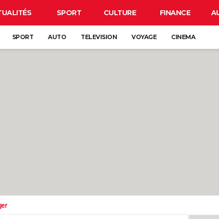
TUALITÉS
SPORT
CULTURE
FINANCE
A
SPORT
AUTO
TELEVISION
VOYAGE
CINEMA
ger