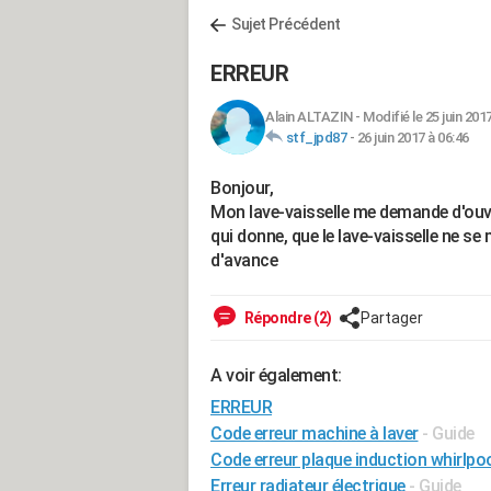
Sujet Précédent
ERREUR
Alain ALTAZIN
-
Modifié le 25 juin 201
stf_jpd87
-
26 juin 2017 à 06:46
Bonjour,
Mon lave-vaisselle me demande d'ouvrir
qui donne, que le lave-vaisselle ne se
d'avance
Répondre (2)
Partager
A voir également:
ERREUR
Code erreur machine à laver
- Guide
Code erreur plaque induction whirlpo
Erreur radiateur électrique
- Guide