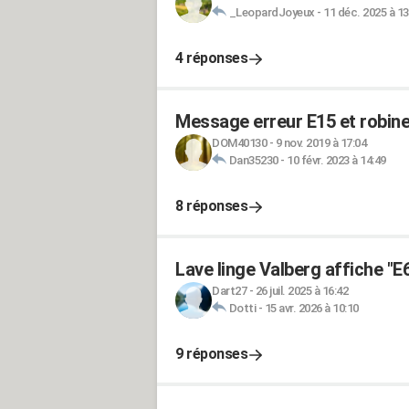
_LeopardJoyeux
-
11 déc. 2025 à 13
4 réponses
Message erreur E15 et robinet
DOM40130
-
9 nov. 2019 à 17:04
Dan35230
-
10 févr. 2023 à 14:49
8 réponses
Lave linge Valberg affiche "E6
Dart27
-
26 juil. 2025 à 16:42
Dotti
-
15 avr. 2026 à 10:10
9 réponses