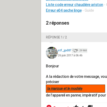
Liste code erreur chaudière ariston
-
Erreur e04 seche linge
- Guide
2 réponses
RÉPONSE 1 / 2
stf_jpd87
29 968
26 juin 2017 à 06:46
Bonjour
A la rédaction de votre message, vo
préciser
la marque et le modèle
de l'appareil en panne; impératif pour 