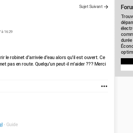
Foru
Sujet Suivant
Trouv
dépan
élect
7 à 16:29
commu
durée
Écono
optimi
 le robinet d'arrivée d'eau alors qu'il est ouvert. Ce
 met pas en route. Quelqu'un peut-il m'aider ??? Merci
ol
- Guide