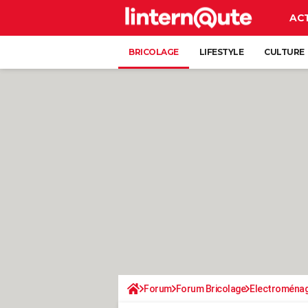
AC
BRICOLAGE
LIFESTYLE
CULTURE
Forum
Forum Bricolage
Electroména