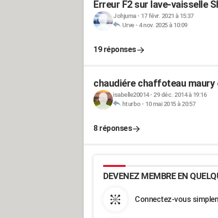
Erreur F2 sur lave-vaisselle 
Johjuma
-
17 févr. 2021 à 15:37
Urve
-
4 nov. 2025 à 10:09
19 réponses
chaudiére chaffoteau maury 
isabelle20014
-
29 déc. 2014 à 19:16
hturbo
-
10 mai 2015 à 20:57
8 réponses
DEVENEZ MEMBRE EN QUELQ
Connectez-vous simpleme