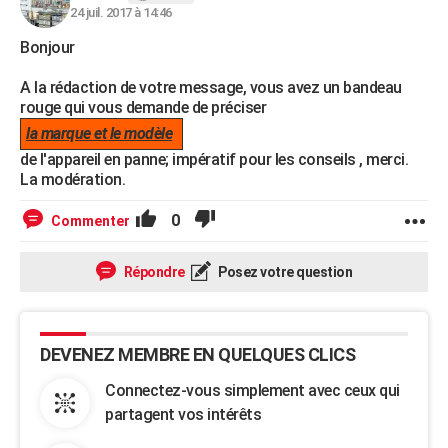
24 juil. 2017 à 14:46
City break
Voyage de noces
Climat
Destinations
Voyage nature
Forum
+
PHOTO
Bonjour
GUIDES D'ACHAT
A la rédaction de votre message, vous avez un bandeau
BONS PLANS
rouge qui vous demande de préciser
la marque et le modèle
CARTE DE VOEUX
de l'appareil en panne; impératif pour les conseils , merci.
La modération.
Carte Bonne année
Carte Pâques
Carte de Noël
Carte Saint-Valentin
Carte d'anniversaire
DICTIONNAIRE
0
Commenter
Biographies
Expressions
Dictionnaire
Citations
Proverbes
PROGRAMME TV
COPAINS D'AVANT
Répondre
Posez votre question
Se connecter
Collèges
Universités
Service militaire
S'inscrire
Lycées
Primaires
Entreprises
Avis de recherche
AVIS DE DÉCÈS
FORUM
DEVENEZ MEMBRE EN QUELQUES CLICS
Lifestyle
Sport
Television
Cinema
Bricolage
Culture
Auto
Voyage
Connectez-vous simplement avec ceux qui
partagent vos intérêts