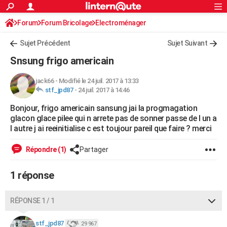
ACTUALITÉS
Forum
Forum Bricolage
Connexion
Electroménager
S'inscrire
Rechercher
Société
Education
Villes
Politique
Faits Divers
Monde
+
SPORT
Sujet Précédent
Sujet Suivant
Football
Cyclisme
Forum
Coupe du monde 2026
Tennis
Rugby
CULTURE
Snsung frigo americain
TNT
Cinéma
Musique
Programme TV
Streaming
Sorties cinéma
+
FINANCE
jack66
-
Modifié le 24 juil. 2017 à 13:33
stf_jpd87
-
24 juil. 2017 à 14:46
Impôts
Immobilier
Banque
Crédit
Retraite
Epargne
Risques naturels par ville
Assurance
AUTO
Bonjour, frigo americain sansung jai la progmagation
Réserver un essai
Berlines
Forum auto
Essais
Citadines
SUV
+
HIGH-TECH
glacon glace pilee qui n arrete pas de sonner passe de l un a
l autre j ai reeinitialise c est toujour pareil que faire ? merci
Meilleur smartphone
Ordinateurs
Guide high-tech
Mobiles
Internet
Jeux vidéo
+
BRICOLAGE
Répondre (1)
Partager
Aménagement intérieur
Cuisine
Jardinage
+
Forum
Extérieur
Salle de bains
Rangement
WEEK-END
1 réponse
Escapades
Expositions
Week-end nature
Guides de France
Patrimoine
Musées
+
LIFESTYLE
Bien-être
Mode
+
Art de vivre
Loisirs
Modes de vie
SANTE
RÉPONSE 1 / 1
Guide de la santé
Médicaments
+
Alimentation
Maladies
Sommeil
VOYAGE
stf_jpd87
29 967