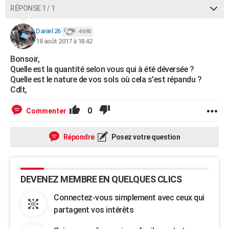
RÉPONSE 1 / 1
City break
Voyage de noces
Climat
Destinations
Voyage nature
Forum
+
PHOTO
Daniel 26
4 690
GUIDES D'ACHAT
18 août 2017 à 18:42
BONS PLANS
Bonsoir,
Quelle est la quantité selon vous qui à été déversée ?
CARTE DE VOEUX
Quelle est le nature de vos sols où cela s'est répandu ?
Cdlt,
Carte Bonne année
Carte Pâques
Carte de Noël
Carte Saint-Valentin
Carte d'anniversaire
DICTIONNAIRE
0
Commenter
Biographies
Expressions
Dictionnaire
Citations
Proverbes
PROGRAMME TV
COPAINS D'AVANT
Répondre
Posez votre question
Se connecter
Collèges
Universités
Service militaire
S'inscrire
Lycées
Primaires
Entreprises
Avis de recherche
AVIS DE DÉCÈS
FORUM
DEVENEZ MEMBRE EN QUELQUES CLICS
Lifestyle
Sport
Television
Cinema
Bricolage
Culture
Auto
Voyage
Connectez-vous simplement avec ceux qui
partagent vos intérêts