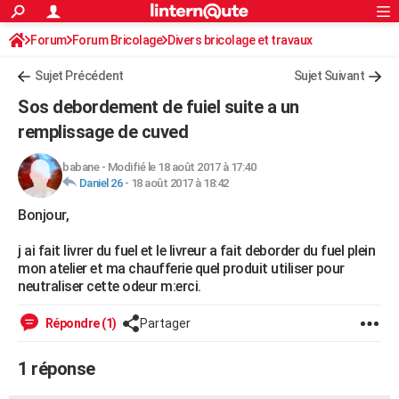
ACTUALITÉS
Forum
Forum Bricolage
Connexion
Divers bricolage et travaux
S'inscrire
Rechercher
Société
Education
Villes
Politique
Faits Divers
Monde
+
SPORT
Sujet Précédent
Sujet Suivant
Football
Cyclisme
Forum
Coupe du monde 2026
Tennis
Rugby
CULTURE
Sos debordement de fuiel suite a un
TNT
Cinéma
Musique
Programme TV
Streaming
Sorties cinéma
+
remplissage de cuved
FINANCE
Impôts
Immobilier
Banque
Crédit
Retraite
Epargne
Risques naturels par ville
Assurance
AUTO
babane
-
Modifié le 18 août 2017 à 17:40
Daniel 26
-
18 août 2017 à 18:42
Réserver un essai
Berlines
Forum auto
Essais
Citadines
SUV
+
HIGH-TECH
Bonjour,
Meilleur smartphone
Ordinateurs
Guide high-tech
Mobiles
Internet
Jeux vidéo
+
BRICOLAGE
j ai fait livrer du fuel et le livreur a fait deborder du fuel plein
mon atelier et ma chaufferie quel produit utiliser pour
Aménagement intérieur
Cuisine
Jardinage
+
Forum
Extérieur
Salle de bains
Rangement
WEEK-END
neutraliser cette odeur m:erci.
Escapades
Expositions
Week-end nature
Guides de France
Patrimoine
Musées
+
LIFESTYLE
Répondre (1)
Partager
Bien-être
Mode
+
Art de vivre
Loisirs
Modes de vie
SANTE
1 réponse
Guide de la santé
Médicaments
+
Alimentation
Maladies
Sommeil
VOYAGE