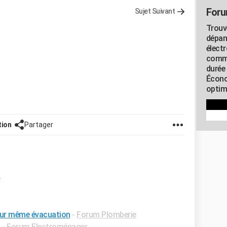
Foru
Sujet Suivant
Trouv
dépan
élect
commu
durée
Écono
optimi
tion
Partager
e
e sur même évacuation
-
Forum Plomberie
✓
-
Forum Electroménager