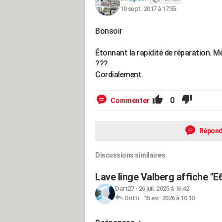
10 sept. 2017 à 17:55
Bonsoir
Étonnant la rapidité de réparation. M
???
Cordialement.
0
Commenter
Répond
Discussions similaires
Lave linge Valberg affiche "E6
Dart27
-
26 juil. 2025 à 16:42
Dotti
-
15 avr. 2026 à 10:10