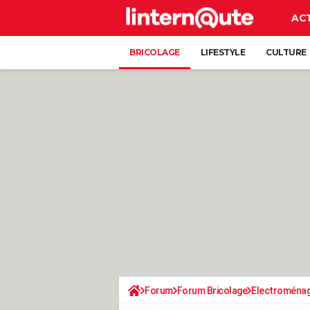
AC
BRICOLAGE
LIFESTYLE
CULTURE
Forum
Forum Bricolage
Electroména