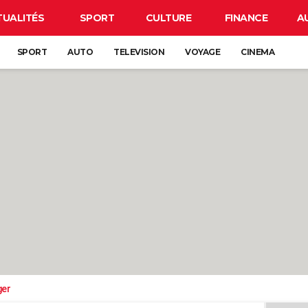
TUALITÉS
SPORT
CULTURE
FINANCE
A
SPORT
AUTO
TELEVISION
VOYAGE
CINEMA
ger