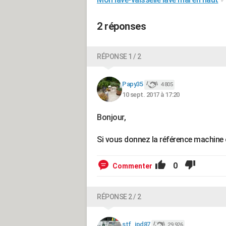
2 réponses
RÉPONSE 1 / 2
Papy35
4 805
10 sept. 2017 à 17:20
Bonjour,
Si vous donnez la référence machine o
0
Commenter
RÉPONSE 2 / 2
stf_jpd87
29 926