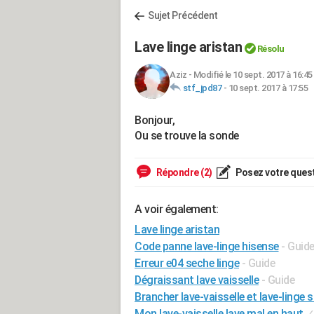
Sujet Précédent
Lave linge aristan
Résolu
Aziz
-
Modifié le 10 sept. 2017 à 16:45
stf_jpd87
-
10 sept. 2017 à 17:55
Bonjour,
Ou se trouve la sonde
Répondre (2)
Posez votre ques
A voir également:
Lave linge aristan
Code panne lave-linge hisense
- Guid
Erreur e04 seche linge
- Guide
Dégraissant lave vaisselle
- Guide
Brancher lave-vaisselle et lave-ling
Mon lave-vaisselle lave mal en haut