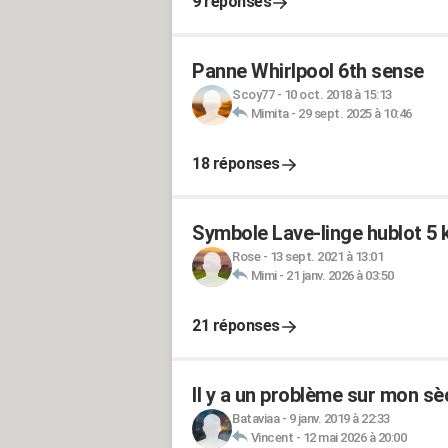
9 réponses
Panne Whirlpool 6th sense
Scoy77
-
10 oct. 2018 à 15:13
Mimita
-
29 sept. 2025 à 10:46
18 réponses
Symbole Lave-linge hublot 
Rose
-
13 sept. 2021 à 13:01
Mimi
-
21 janv. 2026 à 03:50
21 réponses
Il y a un problème sur mon sè
Bataviaa
-
9 janv. 2019 à 22:33
Vincent
-
12 mai 2026 à 20:00