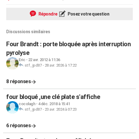
Répondre
Posez votre question
Discussions similaires
Four Brandt : porte bloquée après interruption
pyrolyse
Eric
-
22 avr. 2012 à 11:36
stf_jpd87
-
28 avr. 2026 à 17:22
8 réponses
four bloqué ,une clé plate s'affiche
cocolagh
-
4 déc. 2018 à 15:41
stf_jpd87
-
23 avr. 2024 à 07:23
6 réponses