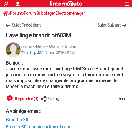
ACTUALITÉS
Forum
Forum Bricolage
Connexion
Electroménager
S'inscrire
Rechercher
Société
Education
Villes
Politique
Faits Divers
Monde
+
SPORT
Sujet Précédent
Sujet Suivant
Football
Cyclisme
Forum
Coupe du monde 2026
Tennis
Rugby
CULTURE
Lave linge brandt bt603M
TNT
Cinéma
Musique
Programme TV
Streaming
Sorties cinéma
+
FINANCE
Lea
-
Modifié le 2 févr. 2019 à 12:18
stf_jpd87
-
3 févr. 2019 à 07:30
Impôts
Immobilier
Banque
Crédit
Retraite
Epargne
Risques naturels par ville
Assurance
AUTO
Bonjour,
Réserver un essai
Berlines
Forum auto
Essais
Citadines
SUV
+
HIGH-TECH
J ai un souci avec mon lave linge bt603m de Brandt quand
je la met en marche tout les voyant s allumé normalement
Meilleur smartphone
Ordinateurs
Guide high-tech
Mobiles
Internet
Jeux vidéo
+
BRICOLAGE
mais impossible de changer de programme ni même de
lancer la machine que faire aider moi
Aménagement intérieur
Cuisine
Jardinage
+
Forum
Extérieur
Salle de bains
Rangement
WEEK-END
Répondre (1)
Partager
Escapades
Expositions
Week-end nature
Guides de France
Patrimoine
Musées
+
LIFESTYLE
A voir également:
Bien-être
Mode
+
Art de vivre
Loisirs
Modes de vie
SANTE
Brandt e30
Guide de la santé
Médicaments
+
Alimentation
Maladies
Sommeil
Erreur e30 machine à laver brandt
VOYAGE