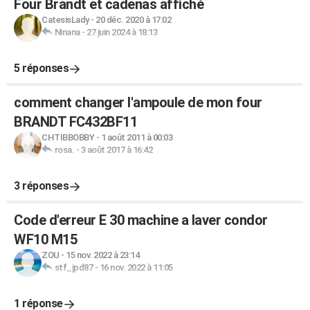
Four Brandt et cadenas affiché
CatesisLady
-
20 déc. 2020 à 17:02
Ninana
-
27 juin 2024 à 18:13
5 réponses
comment changer l'ampoule de mon four
BRANDT FC432BF11
CHTIBBOBBY
-
1 août 2011 à 00:03
rosa.
-
3 août 2017 à 16:42
3 réponses
Code d'erreur E 30 machine a laver condor
WF10 M15
ZOU
-
15 nov. 2022 à 23:14
stf_jpd87
-
16 nov. 2022 à 11:05
1 réponse