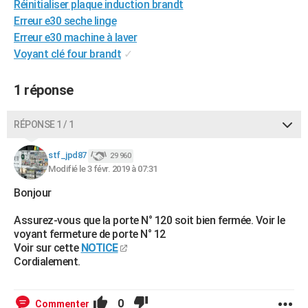
Réinitialiser plaque induction brandt
City break
Voyage de noces
Climat
Destinations
Voyage nature
Forum
+
PHOTO
Erreur e30 seche linge
Erreur e30 machine à laver
GUIDES D'ACHAT
Voyant clé four brandt
✓
BONS PLANS
1 réponse
CARTE DE VOEUX
Carte Bonne année
Carte Pâques
Carte de Noël
Carte Saint-Valentin
Carte d'anniversaire
RÉPONSE 1 / 1
DICTIONNAIRE
Biographies
Expressions
Dictionnaire
Citations
Proverbes
stf_jpd87
PROGRAMME TV
29 960
Modifié le 3 févr. 2019 à 07:31
COPAINS D'AVANT
Bonjour
Se connecter
Collèges
Universités
Service militaire
S'inscrire
Lycées
Primaires
Entreprises
Avis de recherche
AVIS DE DÉCÈS
Assurez-vous que la porte N° 120 soit bien fermée. Voir le
voyant fermeture de porte N° 12
FORUM
Voir sur cette
NOTICE
Cordialement.
Lifestyle
Sport
Television
Cinema
Bricolage
Culture
Auto
Voyage
0
Commenter