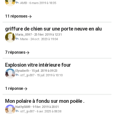
AMB
-
6 mars 2019 à 18:35
11 réponses
griffure de chien sur une porte neuve en alu
Maria_0597
-
25 févr. 2019 à 12:31
Marie
-
24 oct. 2023 à 19:04
7 réponses
Explosion vitre intérieure four
Elysabeth
-
15 juil. 2019 à 09:23
stf_jpd87
-
15 juil. 2019 à 10:10
1 réponse
Mon polaire à fondu sur mon poêle .
Nathy5889
-
9 févr. 2019 à 20:01
stf_jpd87
-
6 avr. 2025 à 08:38