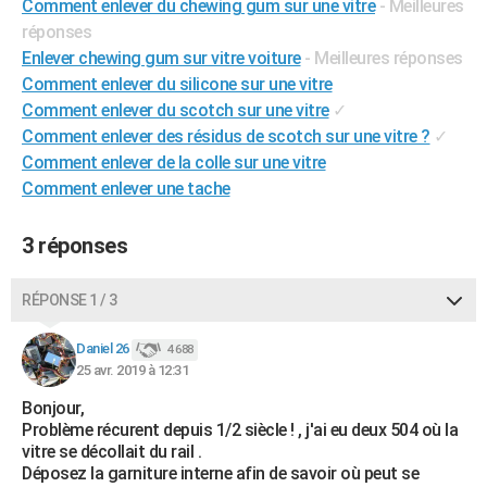
Comment enlever du chewing gum sur une vitre
- Meilleures
City break
Voyage de noces
Climat
Destinations
Voyage nature
Forum
+
PHOTO
réponses
Enlever chewing gum sur vitre voiture
- Meilleures réponses
GUIDES D'ACHAT
Comment enlever du silicone sur une vitre
Comment enlever du scotch sur une vitre
✓
BONS PLANS
Comment enlever des résidus de scotch sur une vitre ?
✓
CARTE DE VOEUX
Comment enlever de la colle sur une vitre
Comment enlever une tache
Carte Bonne année
Carte Pâques
Carte de Noël
Carte Saint-Valentin
Carte d'anniversaire
DICTIONNAIRE
Biographies
Expressions
Dictionnaire
Citations
Proverbes
3 réponses
PROGRAMME TV
COPAINS D'AVANT
RÉPONSE 1 / 3
Se connecter
Collèges
Universités
Service militaire
S'inscrire
Lycées
Primaires
Entreprises
Avis de recherche
AVIS DE DÉCÈS
Daniel 26
4 688
25 avr. 2019 à 12:31
FORUM
Bonjour,
Lifestyle
Sport
Television
Cinema
Bricolage
Culture
Auto
Voyage
Problème récurent depuis 1/2 siècle ! , j'ai eu deux 504 où la
vitre se décollait du rail .
Déposez la garniture interne afin de savoir où peut se