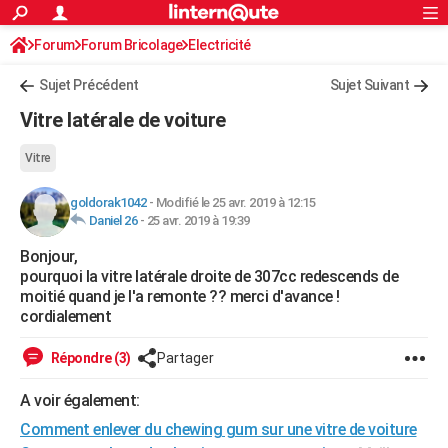
ACTUALITÉS
Forum
Forum Bricolage
Connexion
Electricité
S'inscrire
Rechercher
Société
Education
Villes
Politique
Faits Divers
Monde
+
SPORT
Sujet Précédent
Sujet Suivant
Football
Cyclisme
Forum
Coupe du monde 2026
Tennis
Rugby
CULTURE
Vitre latérale de voiture
TNT
Cinéma
Musique
Programme TV
Streaming
Sorties cinéma
+
FINANCE
Vitre
Impôts
Immobilier
Banque
Crédit
Retraite
Epargne
Risques naturels par ville
Assurance
AUTO
goldorak1042
-
Modifié le 25 avr. 2019 à 12:15
Daniel 26
-
25 avr. 2019 à 19:39
Réserver un essai
Berlines
Forum auto
Essais
Citadines
SUV
+
HIGH-TECH
Bonjour,
Meilleur smartphone
Ordinateurs
Guide high-tech
Mobiles
Internet
Jeux vidéo
+
BRICOLAGE
pourquoi la vitre latérale droite de 307cc redescends de
moitié quand je l'a remonte ?? merci d'avance !
Aménagement intérieur
Cuisine
Jardinage
+
Forum
Extérieur
Salle de bains
Rangement
WEEK-END
cordialement
Escapades
Expositions
Week-end nature
Guides de France
Patrimoine
Musées
+
LIFESTYLE
Répondre (3)
Partager
Bien-être
Mode
+
Art de vivre
Loisirs
Modes de vie
SANTE
A voir également:
Guide de la santé
Médicaments
+
Alimentation
Maladies
Sommeil
Comment enlever du chewing gum sur une vitre de voiture
VOYAGE