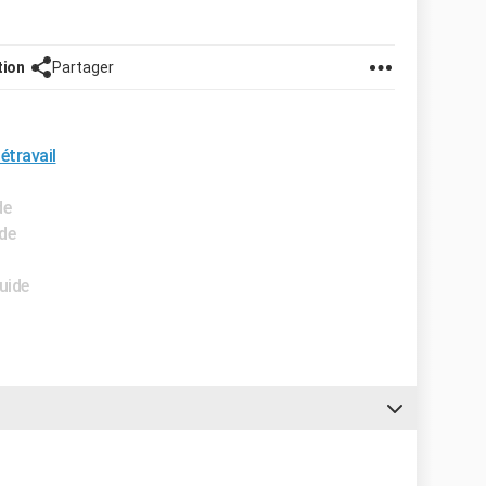
tion
Partager
étravail
de
ide
uide