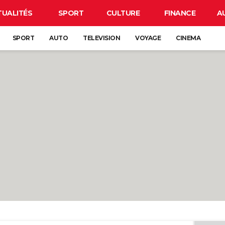
TUALITÉS
SPORT
CULTURE
FINANCE
A
SPORT
AUTO
TELEVISION
VOYAGE
CINEMA