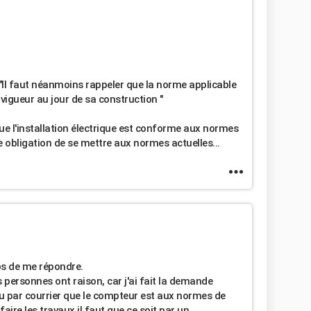
e : "Il faut néanmoins rappeler que la norme applicable
vigueur au jour de sa construction "
ue l'installation électrique est conforme aux normes
ne obligation de se mettre aux normes actuelles...
mps de me répondre.
 personnes ont raison, car j'ai fait la demande
du par courrier que le compteur est aux normes de
faire les travaux il faut que ce soit par un