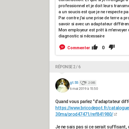
professionnel et je doit leurs transmet
a un soucis est que je ne respecte pa
Par contre j'ai une prise de terre a 
savoir si avec un adaptateur différent
Mon employeur est prêt à m'envoyer 
diagnostic si nécessaire
0
Commenter
RÉPONSE 2 / 6
gt.55
2 085
6 mai 2019 à 15:50
Quand vous parlez "d'adaptateur diffé
https://www.bricodepot.fr/catalogue
30ma/prod47471/ref841980/
Je ne sais pas si ce serait suffisant, c