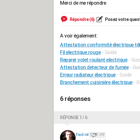
Merci de me répondre
Répondre (6)
Posez votre ques
A voir également:
Attestation conformité électrique tél
Fil electrique rouge
- Guide
Reparer volet roulant electrique
- Gui
Attestation detecteur de fumée
- Gu
Erreur radiateur électrique
- Guide
Branchement cuisinière électrique
- G
6 réponses
RÉPONSE 1 / 6
fred.ml
777