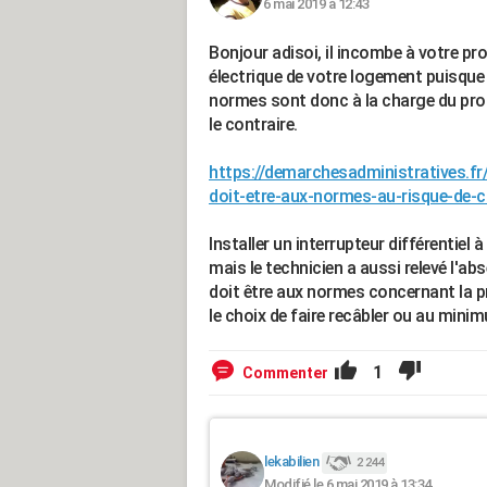
6 mai 2019 à 12:43
Bonjour adisoi, il incombe à votre pro
électrique de votre logement puisque 
normes sont donc à la charge du propr
le contraire.
https://demarchesadministratives.fr/a
doit-etre-aux-normes-au-risque-de-con
Installer un interrupteur différentiel
mais le technicien a aussi relevé l'abse
doit être aux normes concernant la pri
le choix de faire recâbler ou au minimu
1
Commenter
lekabilien
2 244
Modifié le 6 mai 2019 à 13:34