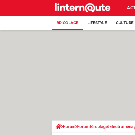
AC
BRICOLAGE
LIFESTYLE
CULTURE
Forum
Forum Bricolage
Electroména