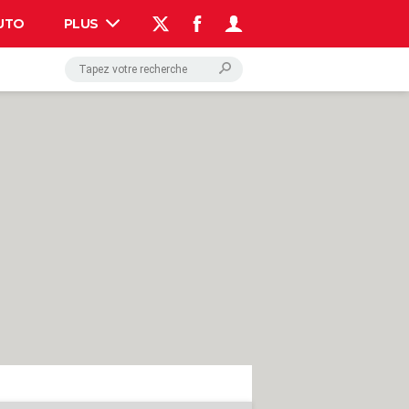
UTO
PLUS
AUTO
HIGH-TECH
BRICOLAGE
WEEK-END
LIFESTYLE
SANTE
VOYAGE
PHOTO
GUIDES D'ACHAT
BONS PLANS
CARTE DE VOEUX
DICTIONNAIRE
PROGRAMME TV
COPAINS D'AVANT
AVIS DE DÉCÈS
FORUM
Connexion
S'inscrire
Rechercher