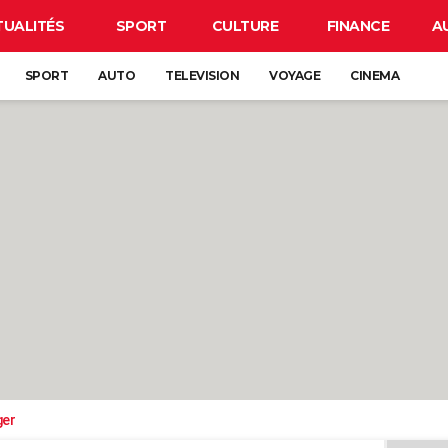
TUALITÉS
SPORT
CULTURE
FINANCE
A
SPORT
AUTO
TELEVISION
VOYAGE
CINEMA
ger