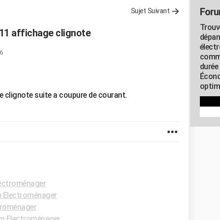
Foru
Sujet Suivant
Trouv
11 affichage clignote
dépan
élect
6
commu
durée
Écono
optimi
 clignote suite a coupure de courant.
ectroménager
 Electroménager
troménager
m Electroménager