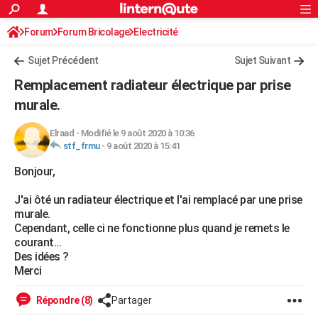
ACTUALITÉS
Forum
Forum Bricolage
Connexion
Electricité
S'inscrire
Rechercher
Société
Education
Villes
Politique
Faits Divers
Monde
+
SPORT
Sujet Précédent
Sujet Suivant
Football
Cyclisme
Forum
Coupe du monde 2026
Tennis
Rugby
CULTURE
Remplacement radiateur électrique par prise
TNT
Cinéma
Musique
Programme TV
Streaming
Sorties cinéma
+
murale.
FINANCE
Impôts
Immobilier
Banque
Crédit
Retraite
Epargne
Risques naturels par ville
Assurance
AUTO
Elraad
-
Modifié le 9 août 2020 à 10:36
stf_frmu
-
9 août 2020 à 15:41
Réserver un essai
Berlines
Forum auto
Essais
Citadines
SUV
+
HIGH-TECH
Bonjour,
Meilleur smartphone
Ordinateurs
Guide high-tech
Mobiles
Internet
Jeux vidéo
+
BRICOLAGE
J'ai ôté un radiateur électrique et l'ai remplacé par une prise
murale.
Aménagement intérieur
Cuisine
Jardinage
+
Forum
Extérieur
Salle de bains
Rangement
WEEK-END
Cependant, celle ci ne fonctionne plus quand je remets le
courant...
Escapades
Expositions
Week-end nature
Guides de France
Patrimoine
Musées
+
LIFESTYLE
Des idées ?
Merci
Bien-être
Mode
+
Art de vivre
Loisirs
Modes de vie
SANTE
Répondre (8)
Partager
Guide de la santé
Médicaments
+
Alimentation
Maladies
Sommeil
VOYAGE