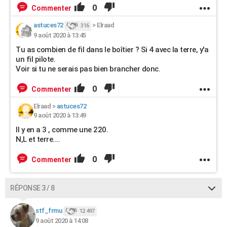
0
Commenter
astuces72
>
Elraad
316
9 août 2020 à 13:45
Tu as combien de fil dans le boîtier ? Si 4 avec la terre, y'a
un fil pilote.
Voir si tu ne serais pas bien brancher donc.
0
Commenter
Elraad
>
astuces72
9 août 2020 à 13:49
Il y en a 3 , comme une 220.
N,L et terre....
0
Commenter
RÉPONSE 3 / 8
stf_frmu
12 497
9 août 2020 à 14:08