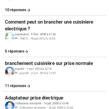
10 réponses
Comment peut on brancher une cuisiniere
electrique ?
supanama
-
5 févr. 2008 à 21:36
Thib'O
-
18 juin 2012 à 14:33
5 réponses
branchement cuisinière sur prise normale
yoyo65
-
1 oct. 2014 à 12:14
yoyo65
-
2 oct. 2014 à 17:01
11 réponses
Adaptateur prise électrique
Utilisateur anonyme
-
16 juil. 2009 à 13:44
Utilisateur anonyme
-
16 juil. 2009 à 13:44