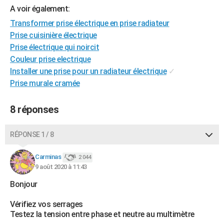
A voir également:
City break
Voyage de noces
Climat
Destinations
Voyage nature
Forum
+
PHOTO
Transformer prise électrique en prise radiateur
GUIDES D'ACHAT
Prise cuisinière électrique
Prise électrique qui noircit
BONS PLANS
Couleur prise electrique
Installer une prise pour un radiateur électrique
✓
CARTE DE VOEUX
Prise murale cramée
Carte Bonne année
Carte Pâques
Carte de Noël
Carte Saint-Valentin
Carte d'anniversaire
DICTIONNAIRE
8 réponses
Biographies
Expressions
Dictionnaire
Citations
Proverbes
PROGRAMME TV
COPAINS D'AVANT
RÉPONSE 1 / 8
Se connecter
Collèges
Universités
Service militaire
S'inscrire
Lycées
Primaires
Entreprises
Avis de recherche
AVIS DE DÉCÈS
Carminas
2 044
9 août 2020 à 11:43
FORUM
Bonjour
Lifestyle
Sport
Television
Cinema
Bricolage
Culture
Auto
Voyage
Vérifiez vos serrages
Testez la tension entre phase et neutre au multimètre