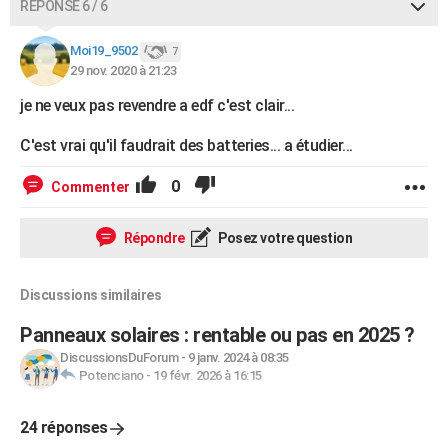
RÉPONSE 6 / 6
Moi19_9502
7
29 nov. 2020 à 21:23
je ne veux pas revendre a edf c'est clair...
C'est vrai qu'il faudrait des batteries... a étudier...
0
Commenter
Répondre
Posez votre question
Discussions similaires
Panneaux solaires : rentable ou pas en 2025 ?
DiscussionsDuForum
-
9 janv. 2024 à 08:35
Potenciano
-
19 févr. 2026 à 16:15
24 réponses