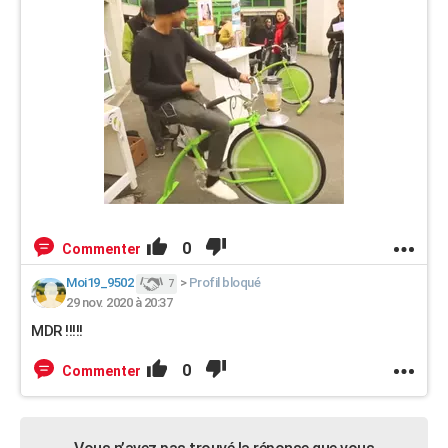
0
Commenter
Moi19_9502
>
Profil bloqué
7
29 nov. 2020 à 20:37
MDR !!!!!
0
Commenter