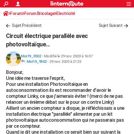
ACTUALITÉS
Forum
Forum Bricolage
Connexion
Electricité
S'inscrire
Rechercher
Société
Education
Villes
Politique
Faits Divers
Monde
+
SPORT
Sujet Précédent
Sujet Suivant
Football
Cyclisme
Forum
Coupe du monde 2026
Tennis
Rugby
CULTURE
Circuit électrique parallèle avec
TNT
Cinéma
Musique
Programme TV
Streaming
Sorties cinéma
+
photovoltaïque...
FINANCE
Impôts
Immobilier
Banque
Crédit
Retraite
Epargne
Risques naturels par ville
Assurance
AUTO
Moi19_9502
-
Modifié le 29 nov. 2020 à 16:07
Moi19_9502
-
29 nov. 2020 à 21:23
Réserver un essai
Berlines
Forum auto
Essais
Citadines
SUV
+
HIGH-TECH
Bonjour,
Une idée me traverse l'esprit,
Meilleur smartphone
Ordinateurs
Guide high-tech
Mobiles
Internet
Jeux vidéo
+
BRICOLAGE
Pour une installation Photovoltaïque en
autoconsommation ils est recommander d'avoir le
Aménagement intérieur
Cuisine
Jardinage
+
Forum
Extérieur
Salle de bains
Rangement
WEEK-END
compteur Linky, ce que j'aimerais éviter ! (merci de ne pas
relancer un énième débat sur le pour on contre Linky)
Escapades
Expositions
Week-end nature
Guides de France
Patrimoine
Musées
+
LIFESTYLE
Aillant un ancien compteur a disque, je réfléchissais a une
installation électrique "parallèle" alimenter par un kit
Bien-être
Mode
+
Art de vivre
Loisirs
Modes de vie
SANTE
photovoltaïque autoconsommation qui ne passerais pas
par ce compteur.
Guide de la santé
Médicaments
+
Alimentation
Maladies
Sommeil
VOYAGE
Quand je dit une installation ce serait bien sur suivant la