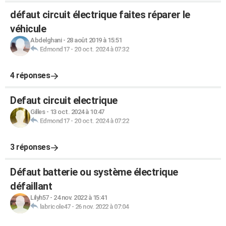
défaut circuit électrique faites réparer le
véhicule
Abdelghani
-
28 août 2019 à 15:51
Edmond17
-
20 oct. 2024 à 07:32
4 réponses
Defaut circuit electrique
Gilles
-
13 oct. 2024 à 10:47
Edmond17
-
20 oct. 2024 à 07:22
3 réponses
Défaut batterie ou système électrique
défaillant
Lilyh57
-
24 nov. 2022 à 15:41
labricole47
-
26 nov. 2022 à 07:04