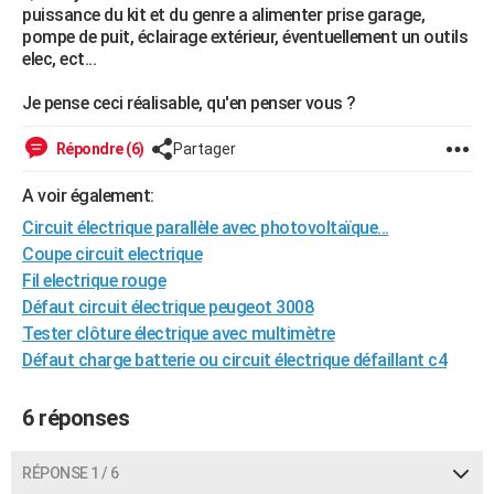
puissance du kit et du genre a alimenter prise garage,
City break
Voyage de noces
Climat
Destinations
Voyage nature
Forum
+
PHOTO
pompe de puit, éclairage extérieur, éventuellement un outils
elec, ect...
GUIDES D'ACHAT
Je pense ceci réalisable, qu'en penser vous ?
BONS PLANS
Répondre (6)
Partager
CARTE DE VOEUX
A voir également:
Carte Bonne année
Carte Pâques
Carte de Noël
Carte Saint-Valentin
Carte d'anniversaire
DICTIONNAIRE
Circuit électrique parallèle avec photovoltaïque...
Biographies
Expressions
Dictionnaire
Citations
Proverbes
PROGRAMME TV
Coupe circuit electrique
Fil electrique rouge
COPAINS D'AVANT
Défaut circuit électrique peugeot 3008
Tester clôture électrique avec multimètre
Se connecter
Collèges
Universités
Service militaire
S'inscrire
Lycées
Primaires
Entreprises
Avis de recherche
AVIS DE DÉCÈS
Défaut charge batterie ou circuit électrique défaillant c4
FORUM
6 réponses
Lifestyle
Sport
Television
Cinema
Bricolage
Culture
Auto
Voyage
RÉPONSE 1 / 6