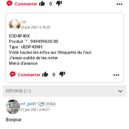
0
Commenter
Titi
20 juin 2021 à 18:20
EOD4P40X
Produit ´° : 949499630 00
Type : UEDP43NH
Voilà toutes les infos sur l’étiquette du four.
J’avais oublié de les noter.
Merci d’avance
0
Commenter
RÉPONSE 2 / 2
stf_jpd87
29 964
21 juin 2021 à 06:57
Bonjour