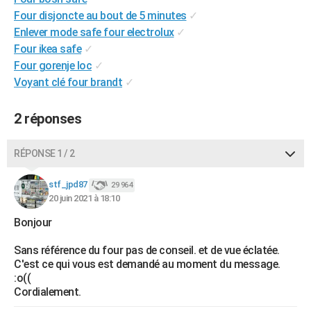
City break
Voyage de noces
Climat
Destinations
Voyage nature
Forum
+
Four disjoncte au bout de 5 minutes
✓
PHOTO
Enlever mode safe four electrolux
✓
GUIDES D'ACHAT
Four ikea safe
✓
Four gorenje loc
✓
BONS PLANS
Voyant clé four brandt
✓
CARTE DE VOEUX
2 réponses
Carte Bonne année
Carte Pâques
Carte de Noël
Carte Saint-Valentin
Carte d'anniversaire
DICTIONNAIRE
RÉPONSE 1 / 2
Biographies
Expressions
Dictionnaire
Citations
Proverbes
PROGRAMME TV
stf_jpd87
COPAINS D'AVANT
29 964
20 juin 2021 à 18:10
Se connecter
Collèges
Universités
Service militaire
S'inscrire
Lycées
Primaires
Entreprises
Avis de recherche
AVIS DE DÉCÈS
Bonjour
FORUM
Sans référence du four pas de conseil. et de vue éclatée.
C'est ce qui vous est demandé au moment du message.
Lifestyle
Sport
Television
Cinema
Bricolage
Culture
Auto
Voyage
:o((
Cordialement.