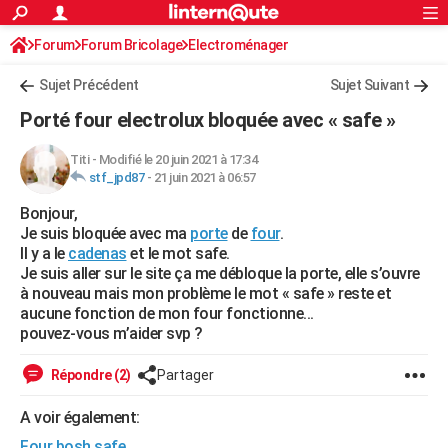
ACTUALITÉS
Forum
Forum Bricolage
Connexion
Electroménager
S'inscrire
Rechercher
Société
Education
Villes
Politique
Faits Divers
Monde
+
SPORT
Sujet Précédent
Sujet Suivant
Football
Cyclisme
Forum
Coupe du monde 2026
Tennis
Rugby
CULTURE
Porté four electrolux bloquée avec « safe »
TNT
Cinéma
Musique
Programme TV
Streaming
Sorties cinéma
+
FINANCE
Titi
-
Modifié le 20 juin 2021 à 17:34
stf_jpd87
-
21 juin 2021 à 06:57
Impôts
Immobilier
Banque
Crédit
Retraite
Epargne
Risques naturels par ville
Assurance
AUTO
Bonjour,
Réserver un essai
Berlines
Forum auto
Essais
Citadines
SUV
+
HIGH-TECH
Je suis bloquée avec ma
porte
de
four
.
Il y a le
cadenas
et le mot safe.
Meilleur smartphone
Ordinateurs
Guide high-tech
Mobiles
Internet
Jeux vidéo
+
BRICOLAGE
Je suis aller sur le site ça me débloque la porte, elle s’ouvre
à nouveau mais mon problème le mot « safe » reste et
Aménagement intérieur
Cuisine
Jardinage
+
Forum
Extérieur
Salle de bains
Rangement
WEEK-END
aucune fonction de mon four fonctionne...
pouvez-vous m’aider svp ?
Escapades
Expositions
Week-end nature
Guides de France
Patrimoine
Musées
+
LIFESTYLE
Répondre (2)
Partager
Bien-être
Mode
+
Art de vivre
Loisirs
Modes de vie
SANTE
A voir également:
Guide de la santé
Médicaments
+
Alimentation
Maladies
Sommeil
VOYAGE
Four bosh safe