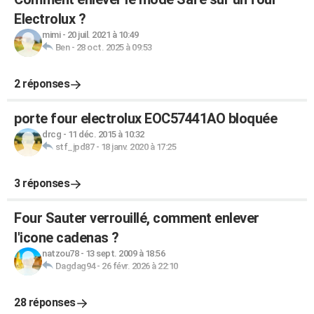
Electrolux ?
mimi
-
20 juil. 2021 à 10:49
Ben
-
28 oct. 2025 à 09:53
2 réponses
porte four electrolux EOC57441AO bloquée
drcg
-
11 déc. 2015 à 10:32
stf_jpd87
-
18 janv. 2020 à 17:25
3 réponses
Four Sauter verrouillé, comment enlever
l'icone cadenas ?
natzou78
-
13 sept. 2009 à 18:56
Dagdag94
-
26 févr. 2026 à 22:10
28 réponses