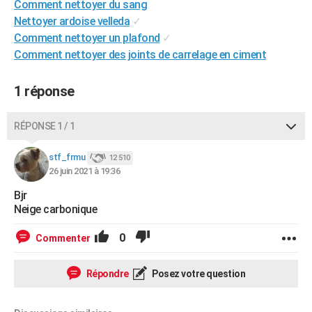
Comment nettoyer du sang
City break
Voyage de noces
Climat
Destinations
Voyage nature
Forum
+
PHOTO
Nettoyer ardoise velleda
✓
Comment nettoyer un plafond
✓
GUIDES D'ACHAT
Comment nettoyer des joints de carrelage en ciment
BONS PLANS
1 réponse
CARTE DE VOEUX
Carte Bonne année
Carte Pâques
Carte de Noël
Carte Saint-Valentin
Carte d'anniversaire
RÉPONSE 1 / 1
DICTIONNAIRE
Biographies
Expressions
Dictionnaire
Citations
Proverbes
stf_frmu
PROGRAMME TV
12 510
26 juin 2021 à 19:36
COPAINS D'AVANT
Bjr
Neige carbonique
Se connecter
Collèges
Universités
Service militaire
S'inscrire
Lycées
Primaires
Entreprises
Avis de recherche
AVIS DE DÉCÈS
0
Commenter
FORUM
Lifestyle
Sport
Television
Cinema
Bricolage
Culture
Auto
Voyage
Répondre
Posez votre question