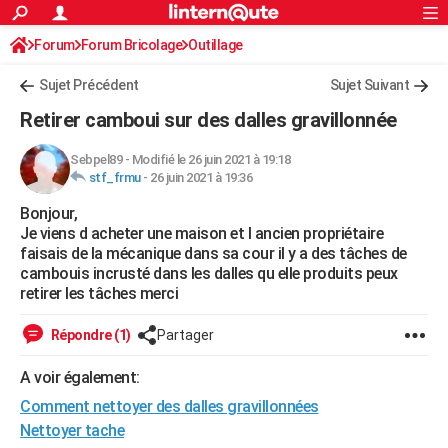
ACTUALITÉS
Forum
Forum Bricolage
Connexion
Outillage
S'inscrire
Rechercher
Société
Education
Villes
Politique
Faits Divers
Monde
+
SPORT
Sujet Précédent
Sujet Suivant
Football
Cyclisme
Forum
Coupe du monde 2026
Tennis
Rugby
CULTURE
Retirer camboui sur des dalles gravillonnée
TNT
Cinéma
Musique
Programme TV
Streaming
Sorties cinéma
+
FINANCE
Sebpel89
-
Modifié le 26 juin 2021 à 19:18
stf_frmu
-
26 juin 2021 à 19:36
Impôts
Immobilier
Banque
Crédit
Retraite
Epargne
Risques naturels par ville
Assurance
AUTO
Bonjour,
Réserver un essai
Berlines
Forum auto
Essais
Citadines
SUV
+
HIGH-TECH
Je viens d acheter une maison et l ancien propriétaire
faisais de la mécanique dans sa cour il y a des tâches de
Meilleur smartphone
Ordinateurs
Guide high-tech
Mobiles
Internet
Jeux vidéo
+
BRICOLAGE
cambouis incrusté dans les dalles qu elle produits peux
retirer les tâches merci
Aménagement intérieur
Cuisine
Jardinage
+
Forum
Extérieur
Salle de bains
Rangement
WEEK-END
Répondre (1)
Partager
Escapades
Expositions
Week-end nature
Guides de France
Patrimoine
Musées
+
LIFESTYLE
A voir également:
Bien-être
Mode
+
Art de vivre
Loisirs
Modes de vie
SANTE
Comment nettoyer des dalles gravillonnées
Guide de la santé
Médicaments
+
Alimentation
Maladies
Sommeil
Nettoyer tache
VOYAGE