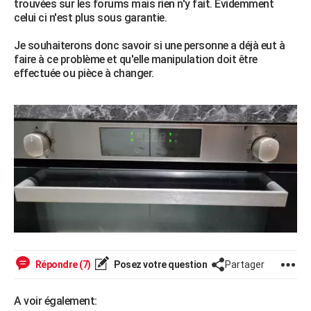
trouvées sur les forums mais rien n'y fait. Évidemment
City break
Voyage de noces
Climat
Destinations
Voyage nature
Forum
+
celui ci n'est plus sous garantie.
PHOTO
Je souhaiterons donc savoir si une personne a déjà eut à
GUIDES D'ACHAT
faire à ce problème et qu'elle manipulation doit être
effectuée ou pièce à changer.
BONS PLANS
CARTE DE VOEUX
Carte Bonne année
Carte Pâques
Carte de Noël
Carte Saint-Valentin
Carte d'anniversaire
DICTIONNAIRE
Biographies
Expressions
Dictionnaire
Citations
Proverbes
PROGRAMME TV
COPAINS D'AVANT
Se connecter
Collèges
Universités
Service militaire
S'inscrire
Lycées
Primaires
Entreprises
Avis de recherche
AVIS DE DÉCÈS
FORUM
Répondre (7)
Posez votre question
Partager
Lifestyle
Sport
Television
Cinema
Bricolage
Culture
Auto
Voyage
A voir également: