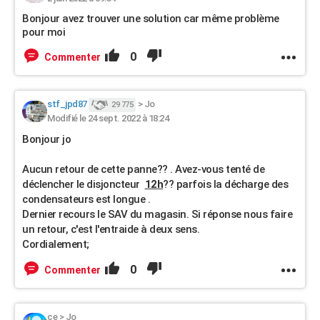
Bonjour avez trouver une solution car même problème
pour moi
0
Commenter
stf_jpd87
>
Jo
29 775
Modifié le 24 sept. 2022 à 18:24
Bonjour jo
Aucun retour de cette panne?? . Avez-vous tenté de
déclencher le disjoncteur
12h
?? parfois la décharge des
condensateurs est longue .
Dernier recours le SAV du magasin. Si réponse nous faire
un retour, c'est l'entraide à deux sens.
Cordialement;
0
Commenter
ce
>
Jo