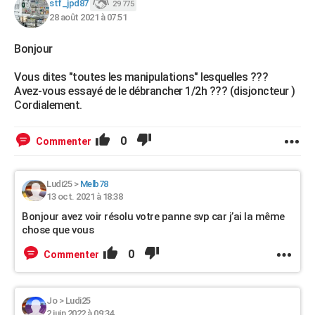
stf_jpd87
29 775
28 août 2021 à 07:51
Bonjour
Vous dites "toutes les manipulations" lesquelles ???
Avez-vous essayé de le débrancher 1/2h ??? (disjoncteur )
Cordialement.
0
Commenter
Ludi25
>
Melb78
13 oct. 2021 à 18:38
Bonjour avez voir résolu votre panne svp car j’ai la même
chose que vous
0
Commenter
Jo
>
Ludi25
2 juin 2022 à 09:34