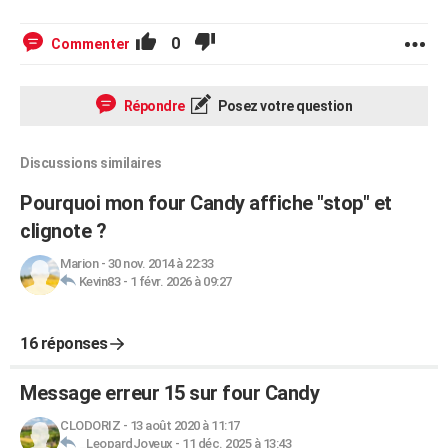
0
Commenter
Répondre
Posez votre question
Discussions similaires
Pourquoi mon four Candy affiche "stop" et
clignote ?
Marion
-
30 nov. 2014 à 22:33
Kevin83
-
1 févr. 2026 à 09:27
16 réponses
Message erreur 15 sur four Candy
CLODORIZ
-
13 août 2020 à 11:17
_LeopardJoyeux
-
11 déc. 2025 à 13:43