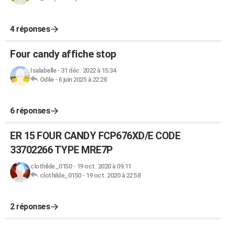
4 réponses
Four candy affiche stop
Isalabelle
-
31 déc. 2022 à 15:34
Odile
-
6 juin 2025 à 22:28
6 réponses
ER 15 FOUR CANDY FCP676XD/E CODE
33702266 TYPE MRE7P
clothilde_0150
-
19 oct. 2020 à 09:11
clothilde_0150
-
19 oct. 2020 à 22:58
2 réponses