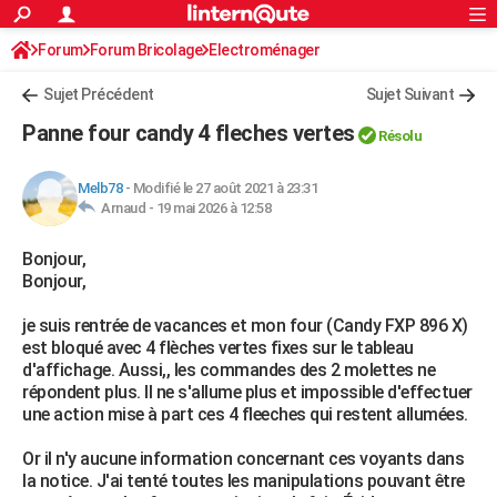
ACTUALITÉS
Forum
Forum Bricolage
Connexion
Electroménager
S'inscrire
Rechercher
Société
Education
Villes
Politique
Faits Divers
Monde
+
SPORT
Sujet Précédent
Sujet Suivant
Football
Cyclisme
Forum
Coupe du monde 2026
Tennis
Rugby
CULTURE
Panne four candy 4 fleches vertes
Résolu
TNT
Cinéma
Musique
Programme TV
Streaming
Sorties cinéma
+
FINANCE
Melb78
-
Modifié le 27 août 2021 à 23:31
Impôts
Immobilier
Banque
Crédit
Retraite
Epargne
Risques naturels par ville
Assurance
AUTO
Arnaud -
19 mai 2026 à 12:58
Réserver un essai
Berlines
Forum auto
Essais
Citadines
SUV
+
HIGH-TECH
Bonjour,
Bonjour,
Meilleur smartphone
Ordinateurs
Guide high-tech
Mobiles
Internet
Jeux vidéo
+
BRICOLAGE
je suis rentrée de vacances et mon four (Candy FXP 896 X)
Aménagement intérieur
Cuisine
Jardinage
+
Forum
Extérieur
Salle de bains
Rangement
WEEK-END
est bloqué avec 4 flèches vertes fixes sur le tableau
d'affichage. Aussi,, les commandes des 2 molettes ne
Escapades
Expositions
Week-end nature
Guides de France
Patrimoine
Musées
+
LIFESTYLE
répondent plus. Il ne s'allume plus et impossible d'effectuer
une action mise à part ces 4 fleeches qui restent allumées.
Bien-être
Mode
+
Art de vivre
Loisirs
Modes de vie
SANTE
Or il n'y aucune information concernant ces voyants dans
Guide de la santé
Médicaments
+
Alimentation
Maladies
Sommeil
VOYAGE
la notice. J'ai tenté toutes les manipulations pouvant être