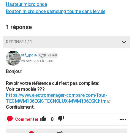
Hauteur micro onde
City break
Voyage de noces
Climat
Destinations
Voyage nature
Forum
+
PHOTO
Bouton micro onde samsung tourne dans le vide
GUIDES D'ACHAT
1 réponse
BONS PLANS
RÉPONSE 1 / 1
CARTE DE VOEUX
Carte Bonne année
Carte Pâques
Carte de Noël
Carte Saint-Valentin
Carte d'anniversaire
DICTIONNAIRE
stf_jpd87
29 968
29 oct. 2021 à 18:06
Biographies
Expressions
Dictionnaire
Citations
Proverbes
PROGRAMME TV
Bonjour
COPAINS D'AVANT
Revoir votre référence qui n'est pas complète:
Voir ce modèle ???
Se connecter
Collèges
Universités
Service militaire
S'inscrire
Lycées
Primaires
Entreprises
Avis de recherche
AVIS DE DÉCÈS
https://www.electromenager-compare.com/four-
TECMWM136EGK-TECNOLUX-MWM136EGK.htm
FORUM
Cordialement.
Lifestyle
Sport
Television
Cinema
Bricolage
Culture
Auto
Voyage
0
Commenter