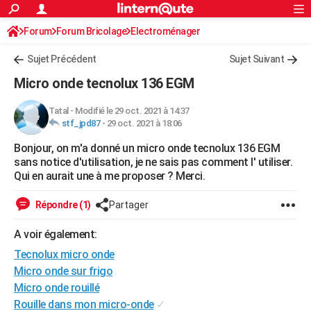
ACTUALITÉS
Forum
Forum Bricolage
Connexion
Electroménager
S'inscrire
Rechercher
Société
Education
Villes
Politique
Faits Divers
Monde
+
SPORT
Sujet Précédent
Sujet Suivant
Football
Cyclisme
Forum
Coupe du monde 2026
Tennis
Rugby
CULTURE
Micro onde tecnolux 136 EGM
TNT
Cinéma
Musique
Programme TV
Streaming
Sorties cinéma
+
FINANCE
Tatal
-
Modifié le 29 oct. 2021 à 14:37
stf_jpd87
-
29 oct. 2021 à 18:06
Impôts
Immobilier
Banque
Crédit
Retraite
Epargne
Risques naturels par ville
Assurance
AUTO
Bonjour, on m'a donné un micro onde tecnolux 136 EGM
Réserver un essai
Berlines
Forum auto
Essais
Citadines
SUV
+
HIGH-TECH
sans notice d'utilisation, je ne sais pas comment l' utiliser.
Qui en aurait une à me proposer ? Merci.
Meilleur smartphone
Ordinateurs
Guide high-tech
Mobiles
Internet
Jeux vidéo
+
BRICOLAGE
Répondre (1)
Partager
Aménagement intérieur
Cuisine
Jardinage
+
Forum
Extérieur
Salle de bains
Rangement
WEEK-END
A voir également:
Escapades
Expositions
Week-end nature
Guides de France
Patrimoine
Musées
+
LIFESTYLE
Tecnolux micro onde
Bien-être
Mode
+
Art de vivre
Loisirs
Modes de vie
Micro onde sur frigo
SANTE
Micro onde rouillé
Guide de la santé
Médicaments
+
Alimentation
Maladies
Sommeil
VOYAGE
Rouille dans mon micro-onde
✓