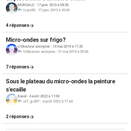
MURGALE
-
17 janv. 2013 à 08:30
Icare95
-
17 janv. 2013 à 10:00
4 réponses
Micro-ondes sur frigo?
Utilisateur anonyme
-
19 mai 2019 à 17:25
Utilisateur anonyme
-
21 mai 2019 à 20:38
7 réponses
Sous le plateau du micro-ondes la peinture
s'ecaille
Kasel
-
4 août 2022 à 11:58
stf_jpd87
-
4 août 2022 à 17:44
2 réponses