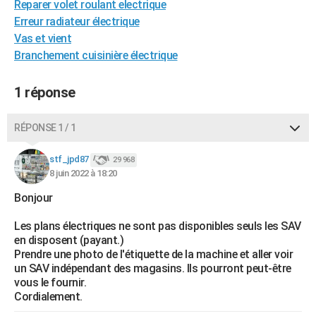
Reparer volet roulant electrique
City break
Voyage de noces
Climat
Destinations
Voyage nature
Forum
+
PHOTO
Erreur radiateur électrique
Vas et vient
GUIDES D'ACHAT
Branchement cuisinière électrique
BONS PLANS
1 réponse
CARTE DE VOEUX
Carte Bonne année
Carte Pâques
Carte de Noël
Carte Saint-Valentin
Carte d'anniversaire
RÉPONSE 1 / 1
DICTIONNAIRE
Biographies
Expressions
Dictionnaire
Citations
Proverbes
stf_jpd87
PROGRAMME TV
29 968
8 juin 2022 à 18:20
COPAINS D'AVANT
Bonjour
Se connecter
Collèges
Universités
Service militaire
S'inscrire
Lycées
Primaires
Entreprises
Avis de recherche
AVIS DE DÉCÈS
Les plans électriques ne sont pas disponibles seuls les SAV
en disposent (payant.)
FORUM
Prendre une photo de l'étiquette de la machine et aller voir
un SAV indépendant des magasins. Ils pourront peut-être
Lifestyle
Sport
Television
Cinema
Bricolage
Culture
Auto
Voyage
vous le fournir.
Cordialement.