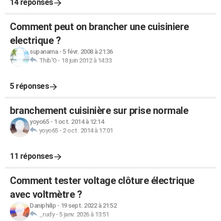
14 réponses
Comment peut on brancher une cuisiniere
electrique ?
supanama
-
5 févr. 2008 à 21:36
Thib'O
-
18 juin 2012 à 14:33
5 réponses
branchement cuisinière sur prise normale
yoyo65
-
1 oct. 2014 à 12:14
yoyo65
-
2 oct. 2014 à 17:01
11 réponses
Comment tester voltage clôture électrique
avec voltmètre ?
Daniphilip
-
19 sept. 2022 à 21:52
_rudy
-
5 janv. 2026 à 13:51