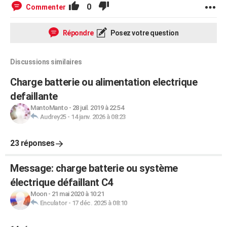
0
Commenter
Répondre
Posez votre question
Discussions similaires
Charge batterie ou alimentation electrique
defaillante
MantoManto
-
28 juil. 2019 à 22:54
Audrey25
-
14 janv. 2026 à 08:23
23 réponses
Message: charge batterie ou système
électrique défaillant C4
Moon
-
21 mai 2020 à 10:21
Enculator
-
17 déc. 2025 à 08:10