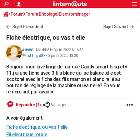
ACTUALITÉS
Forum
Forum Bricolage
Connexion
Electroménager
S'inscrire
Rechercher
Société
Education
Villes
Politique
Faits Divers
Monde
+
SPORT
Sujet Précédent
Sujet Suivant
Football
Cyclisme
Forum
Coupe du monde 2026
Tennis
Rugby
CULTURE
Fiche électrique, ou vas t elle
TNT
Cinéma
Musique
Programme TV
Streaming
Sorties cinéma
+
FINANCE
Aris80
-
Modifié le 8 juin 2022 à 16:53
stf_jpd87
-
8 juin 2022 à 18:20
Impôts
Immobilier
Banque
Crédit
Retraite
Epargne
Risques naturels par ville
Assurance
AUTO
Bonjour ,mon lave linge de marqué Candy smart 5 kg cty
Réserver un essai
Berlines
Forum auto
Essais
Citadines
SUV
+
HIGH-TECH
11,j ai une fiche avec 3 fils blanc qui se balade ,elle est
scotché avec la fiche des fils marron et blanc relié au
Meilleur smartphone
Ordinateurs
Guide high-tech
Mobiles
Internet
Jeux vidéo
+
BRICOLAGE
bouton de réglage de la machine.ou va t elle? En vous
remerciant par avance
Aménagement intérieur
Cuisine
Jardinage
+
Forum
Extérieur
Salle de bains
Rangement
WEEK-END
Répondre (1)
Partager
Escapades
Expositions
Week-end nature
Guides de France
Patrimoine
Musées
+
LIFESTYLE
A voir également:
Bien-être
Mode
+
Art de vivre
Loisirs
Modes de vie
SANTE
Fiche électrique, ou vas t elle
Guide de la santé
Médicaments
+
Alimentation
Maladies
Sommeil
Fil electrique rouge
VOYAGE