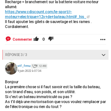
Recharge = branchement sur la batterie voiture moteur
allumé.
https://www.cdiscount.com/le-sport/r-
moteur+electrique+12v+de+bateau.html#_his_
Il faut ajouter les gilets de sauvetage et les rames .
Cordialement.
0
Commenter
RÉPONSE 3 / 3
stf_frmu
12 490
9 juin 2022 à 07:34
Bonjour
La première chose si il faut savoir est la taille du bateau,
son tirand d'eau, son poids, et son utilité.
Si c'est un bateau immatriculé ou pas ?
As t'il déjà une motorisation que vous voulez remplacer par
de l'électronique ou rien du tout ?