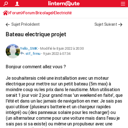
ACTUALITÉS
Forum
Forum Bricolage
Connexion
Electricité
S'inscrire
Rechercher
Société
Education
Villes
Politique
Faits Divers
Monde
+
SPORT
Sujet Précédent
Sujet Suivant
Football
Cyclisme
Forum
Coupe du monde 2026
Tennis
Rugby
CULTURE
Bateau electrique projet
TNT
Cinéma
Musique
Programme TV
Streaming
Sorties cinéma
+
FINANCE
Yello_SMK
-
Modifié le 8 juin 2022 à 20:30
Impôts
Immobilier
Banque
Crédit
Retraite
Epargne
Risques naturels par ville
Assurance
AUTO
stf_frmu
-
9 juin 2022 à 07:34
Réserver un essai
Berlines
Forum auto
Essais
Citadines
SUV
+
HIGH-TECH
Bonjour comment allez vous ?
Meilleur smartphone
Ordinateurs
Guide high-tech
Mobiles
Internet
Jeux vidéo
+
BRICOLAGE
Je souhaiterais créé une installation avec un moteur
électrique pour mettre sur un petit bateau (5m max) à
Aménagement intérieur
Cuisine
Jardinage
+
Forum
Extérieur
Salle de bains
Rangement
WEEK-END
moindre coup vu les prix dans le nautisme. Mon utilisation
serait 1 jour voir 2 jour grand max 'un weekend en faite', que
Escapades
Expositions
Week-end nature
Guides de France
Patrimoine
Musées
+
LIFESTYLE
l'été et dans un lac jamais de navigation en mer. Je sais pas
quoi utiliser (plusieurs batterie et un chargeur rapides
Bien-être
Mode
+
Art de vivre
Loisirs
Modes de vie
SANTE
intégré) ou (des panneaux solaire pour les recharger) ou
(un alternateur comme pour une voiture mais dans l'eau je
Guide de la santé
Médicaments
+
Alimentation
Maladies
Sommeil
VOYAGE
sais pas si sa existe) ou même un propulseur avec une