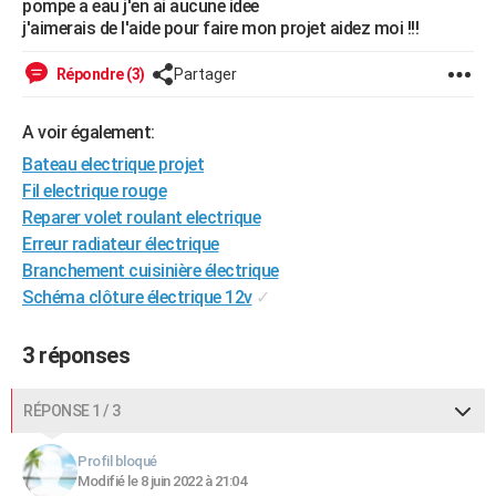
pompe a eau j'en ai aucune idee
City break
Voyage de noces
Climat
Destinations
Voyage nature
Forum
+
j'aimerais de l'aide pour faire mon projet aidez moi !!!
PHOTO
GUIDES D'ACHAT
Répondre (3)
Partager
BONS PLANS
A voir également:
CARTE DE VOEUX
Bateau electrique projet
Fil electrique rouge
Carte Bonne année
Carte Pâques
Carte de Noël
Carte Saint-Valentin
Carte d'anniversaire
DICTIONNAIRE
Reparer volet roulant electrique
Erreur radiateur électrique
Biographies
Expressions
Dictionnaire
Citations
Proverbes
PROGRAMME TV
Branchement cuisinière électrique
COPAINS D'AVANT
Schéma clôture électrique 12v
✓
Se connecter
Collèges
Universités
Service militaire
S'inscrire
Lycées
Primaires
Entreprises
Avis de recherche
AVIS DE DÉCÈS
3 réponses
FORUM
RÉPONSE 1 / 3
Lifestyle
Sport
Television
Cinema
Bricolage
Culture
Auto
Voyage
Profil bloqué
Modifié le 8 juin 2022 à 21:04