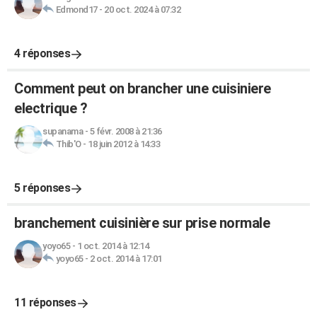
Edmond17
-
20 oct. 2024 à 07:32
4 réponses
Comment peut on brancher une cuisiniere
electrique ?
supanama
-
5 févr. 2008 à 21:36
Thib'O
-
18 juin 2012 à 14:33
5 réponses
branchement cuisinière sur prise normale
yoyo65
-
1 oct. 2014 à 12:14
yoyo65
-
2 oct. 2014 à 17:01
11 réponses