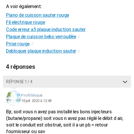
City break
Voyage de noces
Climat
Destinations
Voyage nature
Forum
+
A voir également:
PHOTO
Piano de cuisson sauter rouge
GUIDES D'ACHAT
Fil electrique rouge
Code erreur a5 plaque induction sauter
BONS PLANS
Plaque de cuisson beko verrouillée
✓
CARTE DE VOEUX
Prise rouge
✓
Debloquer plaque induction sauter
✓
Carte Bonne année
Carte Pâques
Carte de Noël
Carte Saint-Valentin
Carte d'anniversaire
DICTIONNAIRE
4 réponses
Biographies
Expressions
Dictionnaire
Citations
Proverbes
PROGRAMME TV
COPAINS D'AVANT
RÉPONSE 1 / 4
Se connecter
Collèges
Universités
Service militaire
S'inscrire
Lycées
Primaires
Entreprises
Avis de recherche
AVIS DE DÉCÈS
Profil bloqué
18 juil. 2022 à 12:48
FORUM
Bjr, soit vous n avez pas installé les bons injecteurs
Lifestyle
Sport
Television
Cinema
Bricolage
Culture
Auto
Voyage
(butane/propane) soit vous n avez pas réglé le débit d air,
soit le conduit est obstrué, soit il a un pb = retour
fournisseur ou sav