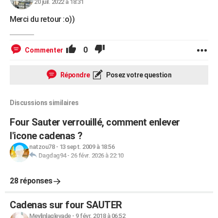
20 juil. 2022 à 18:31
Merci du retour :o))
0
Commenter
Répondre
Posez votre question
Discussions similaires
Four Sauter verrouillé, comment enlever
l'icone cadenas ?
natzou78
-
13 sept. 2009 à 18:56
Dagdag94
-
26 févr. 2026 à 22:10
28 réponses
Cadenas sur four SAUTER
Meylinlaglevade
-
9 févr. 2018 à 06:52