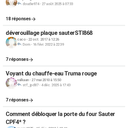
doudie974
-
27 août 2025 à 07:33
18 réponses
déverouillage plaque sauterSTI868
caco
-
22 oct. 2017 à 12:26
Dom
-
16 févr. 2022 à 22:39
7 réponses
Voyant du chauffe-eau Truma rouge
valkaan
-
27 mai 2010 à 15:50
stf_jpd87
-
4 déc. 2025 à 17:43
7 réponses
Comment débloquer la porte du four Sauter
CPF4* ?