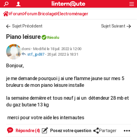
ACTUALITÉS
Forum
Forum Bricolage
Connexion
Electroménager
S'inscrire
Rechercher
Société
Education
Villes
Politique
Faits Divers
Monde
+
SPORT
Sujet Précédent
Sujet Suivant
Football
Cyclisme
Forum
Coupe du monde 2026
Tennis
Rugby
CULTURE
Piano leisure
Résolu
TNT
Cinéma
Musique
Programme TV
Streaming
Sorties cinéma
+
FINANCE
domi
-
Modifié le 18 juil. 2022 à 12:00
stf_jpd87
-
20 juil. 2022 à 18:31
Impôts
Immobilier
Banque
Crédit
Retraite
Epargne
Risques naturels par ville
Assurance
AUTO
Bonjour,
Réserver un essai
Berlines
Forum auto
Essais
Citadines
SUV
+
HIGH-TECH
je me demande pourquoi j ai une flamme jaune sur mes 5
Meilleur smartphone
Ordinateurs
Guide high-tech
Mobiles
Internet
Jeux vidéo
+
BRICOLAGE
bruleurs de mon piano leisure installe
Aménagement intérieur
Cuisine
Jardinage
+
Forum
Extérieur
Salle de bains
Rangement
WEEK-END
la semaine dernière et tous neuf j ai un détendeur 28 mb et
du gaz butane 13 kg
Escapades
Expositions
Week-end nature
Guides de France
Patrimoine
Musées
+
LIFESTYLE
merci pour votre aide les internautes
Bien-être
Mode
+
Art de vivre
Loisirs
Modes de vie
SANTE
Guide de la santé
Médicaments
+
Alimentation
Maladies
Sommeil
Répondre (4)
Posez votre question
Partager
VOYAGE