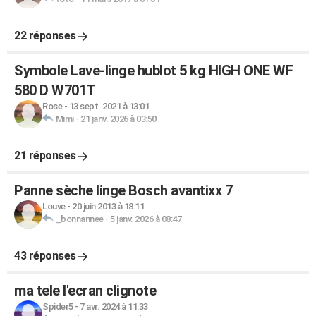
22 réponses
Symbole Lave-linge hublot 5 kg HIGH ONE WF
580 D W701T
Rose
-
13 sept. 2021 à 13:01
Mimi
-
21 janv. 2026 à 03:50
21 réponses
Panne sèche linge Bosch avantixx 7
Louve
-
20 juin 2013 à 18:11
_bonnannee
-
5 janv. 2026 à 08:47
43 réponses
ma tele l'ecran clignote
Spider5
-
7 avr. 2024 à 11:33