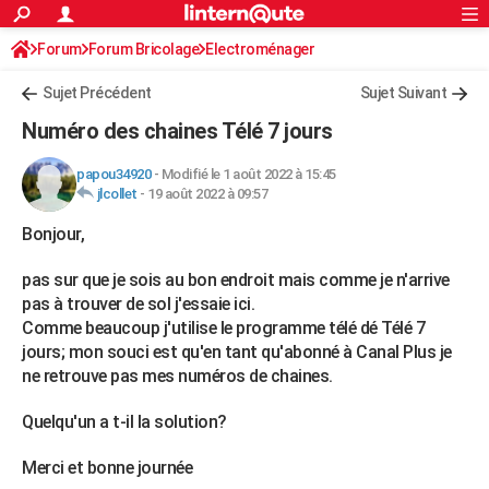
ACTUALITÉS
Forum
Forum Bricolage
Connexion
Electroménager
S'inscrire
Rechercher
Société
Education
Villes
Politique
Faits Divers
Monde
+
SPORT
Sujet Précédent
Sujet Suivant
Football
Cyclisme
Forum
Coupe du monde 2026
Tennis
Rugby
CULTURE
Numéro des chaines Télé 7 jours
TNT
Cinéma
Musique
Programme TV
Streaming
Sorties cinéma
+
FINANCE
papou34920
-
Modifié le 1 août 2022 à 15:45
jlcollet
-
19 août 2022 à 09:57
Impôts
Immobilier
Banque
Crédit
Retraite
Epargne
Risques naturels par ville
Assurance
AUTO
Bonjour,
Réserver un essai
Berlines
Forum auto
Essais
Citadines
SUV
+
HIGH-TECH
pas sur que je sois au bon endroit mais comme je n'arrive
Meilleur smartphone
Ordinateurs
Guide high-tech
Mobiles
Internet
Jeux vidéo
+
BRICOLAGE
pas à trouver de sol j'essaie ici.
Comme beaucoup j'utilise le programme télé dé Télé 7
Aménagement intérieur
Cuisine
Jardinage
+
Forum
Extérieur
Salle de bains
Rangement
WEEK-END
jours; mon souci est qu'en tant qu'abonné à Canal Plus je
ne retrouve pas mes numéros de chaines.
Escapades
Expositions
Week-end nature
Guides de France
Patrimoine
Musées
+
LIFESTYLE
Quelqu'un a t-il la solution?
Bien-être
Mode
+
Art de vivre
Loisirs
Modes de vie
SANTE
Guide de la santé
Médicaments
+
Alimentation
Maladies
Sommeil
Merci et bonne journée
VOYAGE