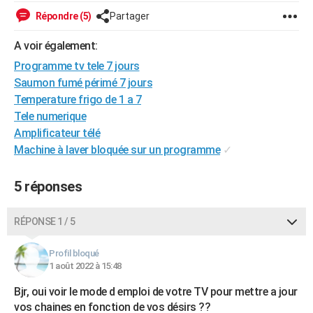
City break
Voyage de noces
Climat
Destinations
Voyage nature
Forum
+
Répondre (5)
Partager
PHOTO
A voir également:
GUIDES D'ACHAT
Programme tv tele 7 jours
BONS PLANS
Saumon fumé périmé 7 jours
Temperature frigo de 1 a 7
CARTE DE VOEUX
Tele numerique
Carte Bonne année
Carte Pâques
Carte de Noël
Carte Saint-Valentin
Carte d'anniversaire
DICTIONNAIRE
Amplificateur télé
Machine à laver bloquée sur un programme
✓
Biographies
Expressions
Dictionnaire
Citations
Proverbes
PROGRAMME TV
5 réponses
COPAINS D'AVANT
Se connecter
Collèges
Universités
Service militaire
S'inscrire
Lycées
Primaires
Entreprises
Avis de recherche
AVIS DE DÉCÈS
RÉPONSE 1 / 5
FORUM
Profil bloqué
1 août 2022 à 15:48
Lifestyle
Sport
Television
Cinema
Bricolage
Culture
Auto
Voyage
Bjr, oui voir le mode d emploi de votre TV pour mettre a jour
vos chaines en fonction de vos désirs ??