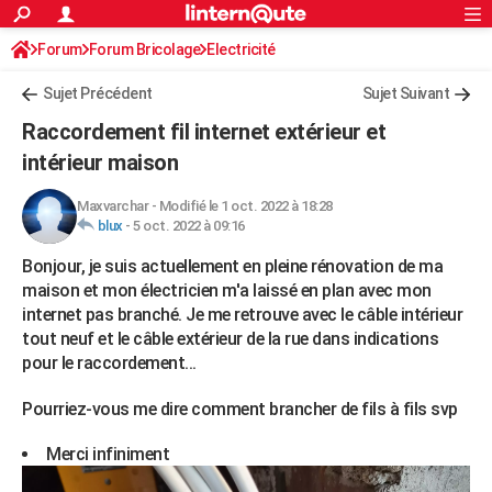
ACTUALITÉS
Forum
Forum Bricolage
Connexion
Electricité
S'inscrire
Rechercher
Société
Education
Villes
Politique
Faits Divers
Monde
+
SPORT
Sujet Précédent
Sujet Suivant
Football
Cyclisme
Forum
Coupe du monde 2026
Tennis
Rugby
CULTURE
Raccordement fil internet extérieur et
TNT
Cinéma
Musique
Programme TV
Streaming
Sorties cinéma
+
intérieur maison
FINANCE
Impôts
Immobilier
Banque
Crédit
Retraite
Epargne
Risques naturels par ville
Assurance
AUTO
Maxvarchar
-
Modifié le 1 oct. 2022 à 18:28
blux
-
5 oct. 2022 à 09:16
Réserver un essai
Berlines
Forum auto
Essais
Citadines
SUV
+
HIGH-TECH
Bonjour, je suis actuellement en pleine rénovation de ma
Meilleur smartphone
Ordinateurs
Guide high-tech
Mobiles
Internet
Jeux vidéo
+
maison et mon électricien m'a laissé en plan avec mon
BRICOLAGE
internet pas branché. Je me retrouve avec le câble intérieur
Aménagement intérieur
Cuisine
Jardinage
+
Forum
Extérieur
Salle de bains
Rangement
tout neuf et le câble extérieur de la rue dans indications
WEEK-END
pour le raccordement...
Escapades
Expositions
Week-end nature
Guides de France
Patrimoine
Musées
+
LIFESTYLE
Pourriez-vous me dire comment brancher de fils à fils svp
Bien-être
Mode
+
Art de vivre
Loisirs
Modes de vie
SANTE
Merci infiniment
Guide de la santé
Médicaments
+
Alimentation
Maladies
Sommeil
VOYAGE