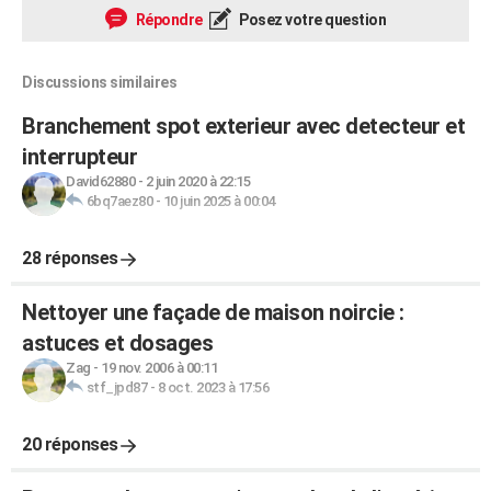
Répondre
Posez votre question
Discussions similaires
Branchement spot exterieur avec detecteur et
interrupteur
David62880
-
2 juin 2020 à 22:15
6bq7aez80
-
10 juin 2025 à 00:04
28 réponses
Nettoyer une façade de maison noircie :
astuces et dosages
Zag
-
19 nov. 2006 à 00:11
stf_jpd87
-
8 oct. 2023 à 17:56
20 réponses