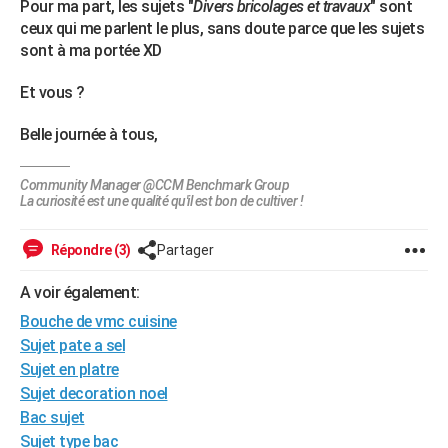
Pour ma part, les sujets "
Divers bricolages et travaux
" sont
City break
Voyage de noces
Climat
Destinations
Voyage nature
Forum
+
PHOTO
ceux qui me parlent le plus, sans doute parce que les sujets
sont à ma portée XD
GUIDES D'ACHAT
Et vous ?
BONS PLANS
Belle journée à tous,
CARTE DE VOEUX
Carte Bonne année
Carte Pâques
Carte de Noël
Carte Saint-Valentin
Carte d'anniversaire
Community Manager @CCM Benchmark Group
DICTIONNAIRE
La curiosité est une qualité qu'il est bon de cultiver !
Biographies
Expressions
Dictionnaire
Citations
Proverbes
PROGRAMME TV
Répondre (3)
Partager
COPAINS D'AVANT
A voir également:
Se connecter
Collèges
Universités
Service militaire
S'inscrire
Lycées
Primaires
Entreprises
Avis de recherche
AVIS DE DÉCÈS
Bouche de vmc cuisine
Sujet pate a sel
FORUM
Sujet en platre
Lifestyle
Sport
Television
Cinema
Bricolage
Culture
Auto
Voyage
Sujet decoration noel
Bac sujet
Sujet type bac