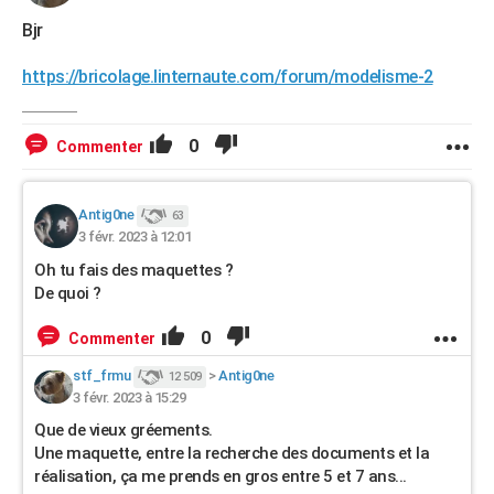
Bjr
https://bricolage.linternaute.com/forum/modelisme-2
0
Commenter
Antig0ne
63
3 févr. 2023 à 12:01
Oh tu fais des maquettes ?
De quoi ?
0
Commenter
stf_frmu
>
Antig0ne
12 509
3 févr. 2023 à 15:29
Que de vieux gréements.
Une maquette, entre la recherche des documents et la
réalisation, ça me prends en gros entre 5 et 7 ans...