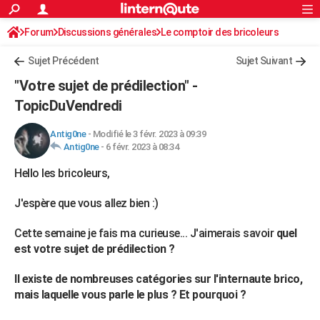
ACTUALITÉS
Forum
Discussions générales
Connexion
S'inscrire
Le comptoir des bricoleurs
Rechercher
Société
Education
Villes
Politique
Faits Divers
Monde
+
SPORT
Sujet Précédent
Sujet Suivant
Football
Cyclisme
Forum
Coupe du monde 2026
Tennis
Rugby
CULTURE
"Votre sujet de prédilection" -
TNT
Cinéma
Musique
Programme TV
Streaming
Sorties cinéma
+
TopicDuVendredi
FINANCE
Impôts
Immobilier
Banque
Crédit
Retraite
Epargne
Risques naturels par ville
Assurance
AUTO
Antig0ne
-
Modifié le 3 févr. 2023 à 09:39
Antig0ne
-
6 févr. 2023 à 08:34
Réserver un essai
Berlines
Forum auto
Essais
Citadines
SUV
+
HIGH-TECH
Hello les bricoleurs,
Meilleur smartphone
Ordinateurs
Guide high-tech
Mobiles
Internet
Jeux vidéo
+
BRICOLAGE
J'espère que vous allez bien :)
Aménagement intérieur
Cuisine
Jardinage
+
Forum
Extérieur
Salle de bains
Rangement
WEEK-END
Cette semaine je fais ma curieuse... J'aimerais savoir
quel
Escapades
Expositions
Week-end nature
Guides de France
Patrimoine
Musées
+
est votre sujet de prédilection ?
LIFESTYLE
Bien-être
Mode
+
Art de vivre
Loisirs
Modes de vie
Il existe de nombreuses catégories sur l'internaute brico,
SANTE
mais laquelle vous parle le plus ? Et pourquoi ?
Guide de la santé
Médicaments
+
Alimentation
Maladies
Sommeil
VOYAGE