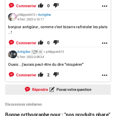
0
Commenter
philippe6613
>
Antig0ne
4 févr. 2023 à 10:17
bonjour antigûne , comme c'est bizarre rafistoler les plats
...!
0
Commenter
Antig0ne
>
philippe6613
63
6 févr. 2023 à 08:34
Ouais... j'aurais peut-être du dire "récupérer"
2
Commenter
Répondre
Posez votre question
Discussions similaires
Bonne orthographe pour : "nos produits phare"