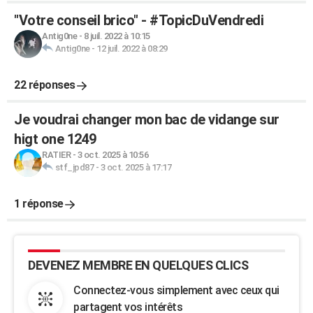
"Votre conseil brico" - #TopicDuVendredi
Antig0ne
-
8 juil. 2022 à 10:15
Antig0ne
-
12 juil. 2022 à 08:29
22 réponses
Je voudrai changer mon bac de vidange sur
higt one 1249
RATIER
-
3 oct. 2025 à 10:56
stf_jpd87
-
3 oct. 2025 à 17:17
1 réponse
DEVENEZ MEMBRE EN QUELQUES CLICS
Connectez-vous simplement avec ceux qui
partagent vos intérêts