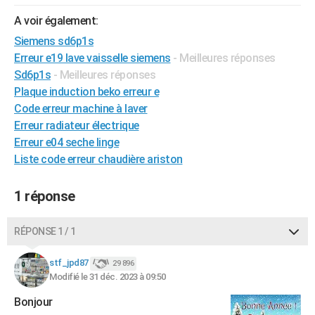
City break
Voyage de noces
Climat
Destinations
Voyage nature
Forum
+
PHOTO
A voir également:
Siemens sd6p1s
GUIDES D'ACHAT
Erreur e19 lave vaisselle siemens
- Meilleures réponses
BONS PLANS
Sd6p1s
- Meilleures réponses
Plaque induction beko erreur e
CARTE DE VOEUX
Code erreur machine à laver
Erreur radiateur électrique
Carte Bonne année
Carte Pâques
Carte de Noël
Carte Saint-Valentin
Carte d'anniversaire
DICTIONNAIRE
Erreur e04 seche linge
Biographies
Expressions
Dictionnaire
Citations
Proverbes
Liste code erreur chaudière ariston
PROGRAMME TV
COPAINS D'AVANT
1 réponse
Se connecter
Collèges
Universités
Service militaire
S'inscrire
Lycées
Primaires
Entreprises
Avis de recherche
AVIS DE DÉCÈS
RÉPONSE 1 / 1
FORUM
stf_jpd87
29 896
Lifestyle
Sport
Television
Cinema
Bricolage
Culture
Auto
Voyage
Modifié le 31 déc. 2023 à 09:50
Bonjour