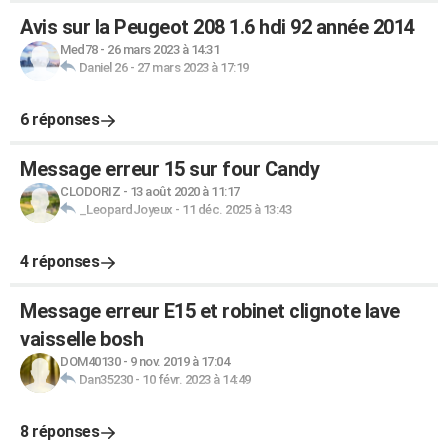
Avis sur la Peugeot 208 1.6 hdi 92 année 2014
Med78
-
26 mars 2023 à 14:31
Daniel 26
-
27 mars 2023 à 17:19
6 réponses
Message erreur 15 sur four Candy
CLODORIZ
-
13 août 2020 à 11:17
_LeopardJoyeux
-
11 déc. 2025 à 13:43
4 réponses
Message erreur E15 et robinet clignote lave
vaisselle bosh
DOM40130
-
9 nov. 2019 à 17:04
Dan35230
-
10 févr. 2023 à 14:49
8 réponses