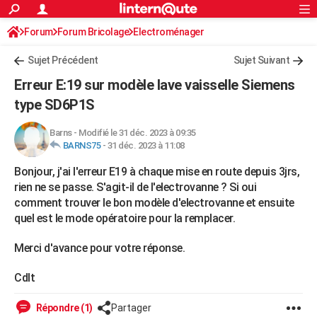
ACTUALITÉS
Forum
Forum Bricolage
Connexion
Electroménager
S'inscrire
Rechercher
Société
Education
Villes
Politique
Faits Divers
Monde
+
SPORT
Sujet Précédent
Sujet Suivant
Football
Cyclisme
Forum
Coupe du monde 2026
Tennis
Rugby
CULTURE
Erreur E:19 sur modèle lave vaisselle Siemens
TNT
Cinéma
Musique
Programme TV
Streaming
Sorties cinéma
+
type SD6P1S
FINANCE
Impôts
Immobilier
Banque
Crédit
Retraite
Epargne
Risques naturels par ville
Assurance
AUTO
Barns
-
Modifié le 31 déc. 2023 à 09:35
BARNS75
-
31 déc. 2023 à 11:08
Réserver un essai
Berlines
Forum auto
Essais
Citadines
SUV
+
HIGH-TECH
Bonjour, j'ai l'erreur E19 à chaque mise en route depuis 3jrs,
Meilleur smartphone
Ordinateurs
Guide high-tech
Mobiles
Internet
Jeux vidéo
+
rien ne se passe. S'agit-il de l'electrovanne ? Si oui
BRICOLAGE
comment trouver le bon modèle d'electrovanne et ensuite
Aménagement intérieur
Cuisine
Jardinage
+
Forum
Extérieur
Salle de bains
Rangement
quel est le mode opératoire pour la remplacer.
WEEK-END
Escapades
Expositions
Week-end nature
Guides de France
Patrimoine
Musées
+
Merci d'avance pour votre réponse.
LIFESTYLE
Bien-être
Mode
+
Art de vivre
Loisirs
Modes de vie
SANTE
Cdlt
Guide de la santé
Médicaments
+
Alimentation
Maladies
Sommeil
VOYAGE
Répondre (1)
Partager