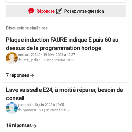
Répondre
Posez votre question
Discussions similaires
Plaque induction FAURE indique E puis 60 au
dessus de la programmation horloge
bernard21340
-
19 févr. 2021 à 12:27
stf_jpd87
-
12 oct. 2024 à 18:13
7 réponses
Lave vaisselle E24, à moitié réparer, besoin de
conseil
yanrecit
-
10 juin 2022 à 19:05
yanrecit
-
21 juin 2022 à 23:17
19 réponses