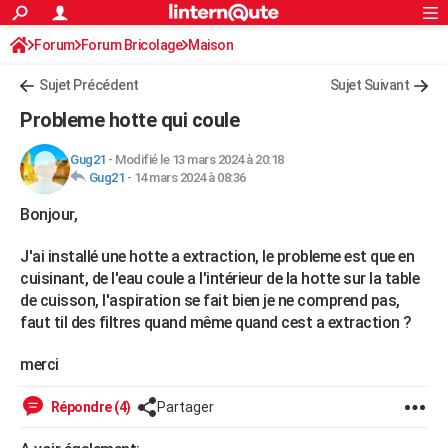
ACTUALITÉS
Forum
Forum Bricolage
Connexion
Maison
S'inscrire
Rechercher
Société
Education
Villes
Politique
Faits Divers
Monde
+
SPORT
Sujet Précédent
Sujet Suivant
Football
Cyclisme
Forum
Coupe du monde 2026
Tennis
Rugby
CULTURE
Probleme hotte qui coule
TNT
Cinéma
Musique
Programme TV
Streaming
Sorties cinéma
+
FINANCE
Gug21
-
Modifié le 13 mars 2024 à 20:18
Gug21
-
14 mars 2024 à 08:36
Impôts
Immobilier
Banque
Crédit
Retraite
Epargne
Risques naturels par ville
Assurance
AUTO
Bonjour,
Réserver un essai
Berlines
Forum auto
Essais
Citadines
SUV
+
HIGH-TECH
J'ai installé une hotte a extraction, le probleme est que en
Meilleur smartphone
Ordinateurs
Guide high-tech
Mobiles
Internet
Jeux vidéo
+
BRICOLAGE
cuisinant, de l'eau coule a l'intérieur de la hotte sur la table
de cuisson, l'aspiration se fait bien je ne comprend pas,
Aménagement intérieur
Cuisine
Jardinage
+
Forum
Extérieur
Salle de bains
Rangement
WEEK-END
faut til des filtres quand même quand cest a extraction ?
Escapades
Expositions
Week-end nature
Guides de France
Patrimoine
Musées
+
LIFESTYLE
merci
Bien-être
Mode
+
Art de vivre
Loisirs
Modes de vie
SANTE
Répondre (4)
Partager
Guide de la santé
Médicaments
+
Alimentation
Maladies
Sommeil
VOYAGE