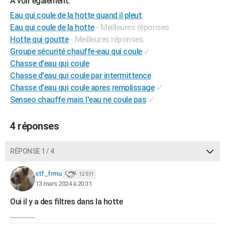
A voir également:
City break
Voyage de noces
Climat
Destinations
Voyage nature
Forum
+
PHOTO
Eau qui coule de la hotte quand il pleut
Eau qui coule de la hotte
- Meilleures réponses
GUIDES D'ACHAT
Hotte qui goutte
- Meilleures réponses
Groupe sécurité chauffe-eau qui coule
✓
BONS PLANS
Chasse d'eau qui coule
CARTE DE VOEUX
Chasse d'eau qui coule par intermittence
Chasse d'eau qui coule apres remplissage
✓
Carte Bonne année
Carte Pâques
Carte de Noël
Carte Saint-Valentin
Carte d'anniversaire
DICTIONNAIRE
Senseo chauffe mais l'eau ne coule pas
✓
Biographies
Expressions
Dictionnaire
Citations
Proverbes
PROGRAMME TV
4 réponses
COPAINS D'AVANT
RÉPONSE 1 / 4
Se connecter
Collèges
Universités
Service militaire
S'inscrire
Lycées
Primaires
Entreprises
Avis de recherche
AVIS DE DÉCÈS
stf_frmu
12 511
FORUM
13 mars 2024 à 20:31
Lifestyle
Sport
Television
Cinema
Bricolage
Culture
Auto
Voyage
Oui il y a des filtres dans la hotte