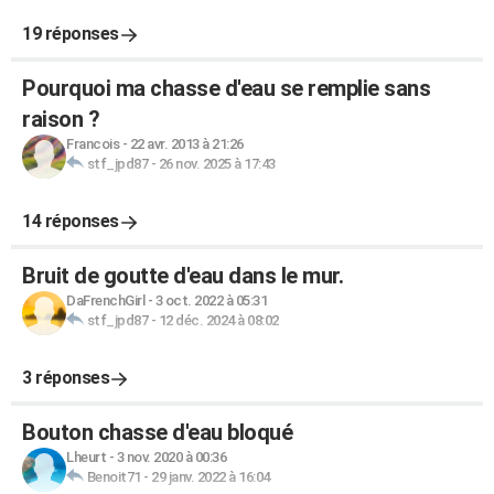
19 réponses
Pourquoi ma chasse d'eau se remplie sans
raison ?
Francois
-
22 avr. 2013 à 21:26
stf_jpd87
-
26 nov. 2025 à 17:43
14 réponses
Bruit de goutte d'eau dans le mur.
DaFrenchGirl
-
3 oct. 2022 à 05:31
stf_jpd87
-
12 déc. 2024 à 08:02
3 réponses
Bouton chasse d'eau bloqué
Lheurt
-
3 nov. 2020 à 00:36
Benoit71
-
29 janv. 2022 à 16:04