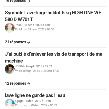
16 réponses
Symbole Lave-linge hublot 5 kg HIGH ONE WF
580 D W701T
Rose
-
13 sept. 2021 à 13:01
Mimi
-
21 janv. 2026 à 03:50
21 réponses
J'ai oublié d'enlever les vis de transport de ma
machine
lili1704
-
9 sept. 2015 à 22:52
Ketchup
-
21 oct. 2020 à 17:27
12 réponses
lave ligne ne garde pas l' eau
zgogo
-
8 déc. 2019 à 16:40
zgogo
-
20 déc. 2019 à 06:32