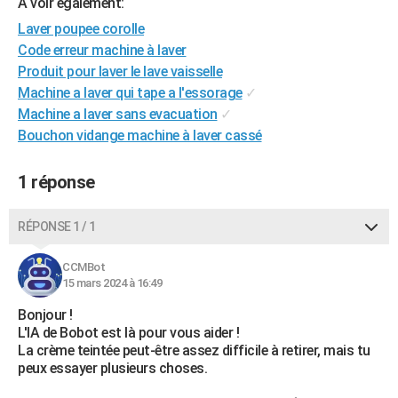
A voir également:
City break
Voyage de noces
Climat
Destinations
Voyage nature
Forum
+
PHOTO
Laver poupee corolle
Code erreur machine à laver
GUIDES D'ACHAT
Produit pour laver le lave vaisselle
Machine a laver qui tape a l'essorage
✓
BONS PLANS
Machine a laver sans evacuation
✓
CARTE DE VOEUX
Bouchon vidange machine à laver cassé
Carte Bonne année
Carte Pâques
Carte de Noël
Carte Saint-Valentin
Carte d'anniversaire
DICTIONNAIRE
1 réponse
Biographies
Expressions
Dictionnaire
Citations
Proverbes
PROGRAMME TV
RÉPONSE 1 / 1
COPAINS D'AVANT
CCMBot
Se connecter
Collèges
Universités
Service militaire
S'inscrire
Lycées
Primaires
Entreprises
Avis de recherche
AVIS DE DÉCÈS
15 mars 2024 à 16:49
FORUM
Bonjour !
L'IA de Bobot est là pour vous aider !
Lifestyle
Sport
Television
Cinema
Bricolage
Culture
Auto
Voyage
La crème teintée peut-être assez difficile à retirer, mais tu
peux essayer plusieurs choses.