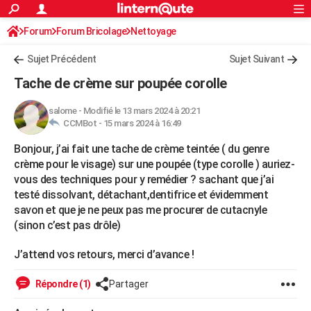
ACTUALITÉS
Forum
Forum Bricolage
Connexion
Nettoyage
S'inscrire
Rechercher
Société
Education
Villes
Politique
Faits Divers
Monde
+
SPORT
Sujet Précédent
Sujet Suivant
Football
Cyclisme
Forum
Coupe du monde 2026
Tennis
Rugby
CULTURE
Tache de crème sur poupée corolle
TNT
Cinéma
Musique
Programme TV
Streaming
Sorties cinéma
+
FINANCE
salome
-
Modifié le 13 mars 2024 à 20:21
CCMBot -
15 mars 2024 à 16:49
Impôts
Immobilier
Banque
Crédit
Retraite
Epargne
Risques naturels par ville
Assurance
AUTO
Bonjour, j’ai fait une tache de crème teintée ( du genre
Réserver un essai
Berlines
Forum auto
Essais
Citadines
SUV
+
HIGH-TECH
crème pour le visage) sur une poupée (type corolle ) auriez-
vous des techniques pour y remédier ? sachant que j’ai
Meilleur smartphone
Ordinateurs
Guide high-tech
Mobiles
Internet
Jeux vidéo
+
BRICOLAGE
testé dissolvant, détachant,dentifrice et évidemment
savon et que je ne peux pas me procurer de cutacnyle
Aménagement intérieur
Cuisine
Jardinage
+
Forum
Extérieur
Salle de bains
Rangement
WEEK-END
(sinon c’est pas drôle)
Escapades
Expositions
Week-end nature
Guides de France
Patrimoine
Musées
+
LIFESTYLE
J’attend vos retours, merci d’avance !
Bien-être
Mode
+
Art de vivre
Loisirs
Modes de vie
SANTE
Répondre (1)
Partager
Guide de la santé
Médicaments
+
Alimentation
Maladies
Sommeil
VOYAGE