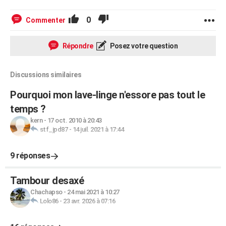
0
Commenter
Répondre
Posez votre question
Discussions similaires
Pourquoi mon lave-linge n'essore pas tout le
temps ?
kern
-
17 oct. 2010 à 20:43
stf_jpd87
-
14 juil. 2021 à 17:44
9 réponses
Tambour desaxé
Chachapso
-
24 mai 2021 à 10:27
Lolo86
-
23 avr. 2026 à 07:16