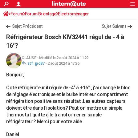
ACTUALITÉS
Forum
Forum Bricolage
Connexion
Electroménager
S'inscrire
Rechercher
Société
Education
Villes
Politique
Faits Divers
Monde
+
SPORT
Sujet Précédent
Sujet Suivant
Football
Cyclisme
Forum
Coupe du monde 2026
Tennis
Rugby
CULTURE
Réfrigérateur Bosch KIV32441 régul de - 4 à
TNT
Cinéma
Musique
Programme TV
Streaming
Sorties cinéma
+
16°?
FINANCE
Impôts
Immobilier
Banque
Crédit
Retraite
Epargne
Risques naturels par ville
Assurance
AUTO
CLAUSE
-
Modifié le 2 août 2024 à 11:22
stf_jpd87
-
2 août 2024 à 17:36
Réserver un essai
Berlines
Forum auto
Essais
Citadines
SUV
+
HIGH-TECH
Bonjour,
Meilleur smartphone
Ordinateurs
Guide high-tech
Mobiles
Internet
Jeux vidéo
+
BRICOLAGE
Coté réfrigérateur il régule de -4° à +16° , j'ai changé le bloc
Aménagement intérieur
Cuisine
Jardinage
+
Forum
Extérieur
Salle de bains
Rangement
de réglage électronique et le bulbe intérieur compartiment
WEEK-END
réfrigération positive sans résultat .Les autres capteurs
Escapades
Expositions
Week-end nature
Guides de France
Patrimoine
Musées
+
doivent être dans l'isolation? Peut on mettre un simple
LIFESTYLE
thermostat quitte à le transformer en simple
Bien-être
Mode
+
Art de vivre
Loisirs
Modes de vie
SANTE
réfrigérateur? Merci pour votre aide
Guide de la santé
Médicaments
+
Alimentation
Maladies
Sommeil
VOYAGE
Daniel