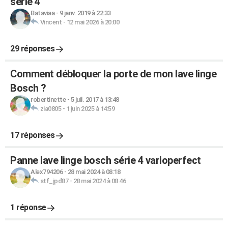
série 4
Bataviaa
-
9 janv. 2019 à 22:33
Vincent
-
12 mai 2026 à 20:00
29 réponses
Comment débloquer la porte de mon lave linge
Bosch ?
robertinette
-
5 juil. 2017 à 13:48
zia0805
-
1 juin 2025 à 14:59
17 réponses
Panne lave linge bosch série 4 varioperfect
Alex794206
-
28 mai 2024 à 08:18
stf_jpd87
-
28 mai 2024 à 08:46
1 réponse