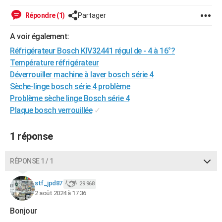
City break
Voyage de noces
Climat
Destinations
Voyage nature
Forum
+
PHOTO
Répondre (1)
Partager
GUIDES D'ACHAT
A voir également:
Réfrigérateur Bosch KIV32441 régul de - 4 à 16°?
BONS PLANS
Température réfrigérateur
CARTE DE VOEUX
Déverrouiller machine à laver bosch série 4
Sèche-linge bosch série 4 problème
Carte Bonne année
Carte Pâques
Carte de Noël
Carte Saint-Valentin
Carte d'anniversaire
DICTIONNAIRE
Problème sèche linge Bosch série 4
Plaque bosch verrouillée
✓
Biographies
Expressions
Dictionnaire
Citations
Proverbes
PROGRAMME TV
COPAINS D'AVANT
1 réponse
Se connecter
Collèges
Universités
Service militaire
S'inscrire
Lycées
Primaires
Entreprises
Avis de recherche
AVIS DE DÉCÈS
RÉPONSE 1 / 1
FORUM
stf_jpd87
29 968
Lifestyle
Sport
Television
Cinema
Bricolage
Culture
Auto
Voyage
2 août 2024 à 17:36
Bonjour