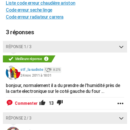
Liste code erreur chaudière ariston
City break
Voyage de noces
Climat
Destinations
Voyage nature
Forum
+
PHOTO
Code erreur seche linge
Code erreur radiateur carrera
GUIDES D'ACHAT
BONS PLANS
3 réponses
CARTE DE VOEUX
RÉPONSE 1 / 3
Carte Bonne année
Carte Pâques
Carte de Noël
Carte Saint-Valentin
Carte d'anniversaire
DICTIONNAIRE
Meilleure réponse
Biographies
Expressions
Dictionnaire
Citations
Proverbes
PROGRAMME TV
stf_la sudiste
8 275
24 nov. 2011 à 18:01
COPAINS D'AVANT
bonjour, normalement il a du prendre de l'humidité près de
Se connecter
Collèges
Universités
Service militaire
S'inscrire
Lycées
Primaires
Entreprises
Avis de recherche
AVIS DE DÉCÈS
la carte electronique sur le coté gauche du four ...
FORUM
13
Commenter
Lifestyle
Sport
Television
Cinema
Bricolage
Culture
Auto
Voyage
RÉPONSE 2 / 3