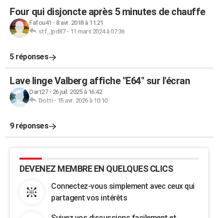
Four qui disjoncte après 5 minutes de chauffe
Fafou41
-
8 avr. 2018 à 11:21
stf_jpd87
-
11 mars 2024 à 07:36
5 réponses
Lave linge Valberg affiche "E64" sur l'écran
Dart27
-
26 juil. 2025 à 16:42
Dotti
-
15 avr. 2026 à 10:10
9 réponses
DEVENEZ MEMBRE EN QUELQUES CLICS
Connectez-vous simplement avec ceux qui
partagent vos intérêts
Suivez vos discussions facilement et