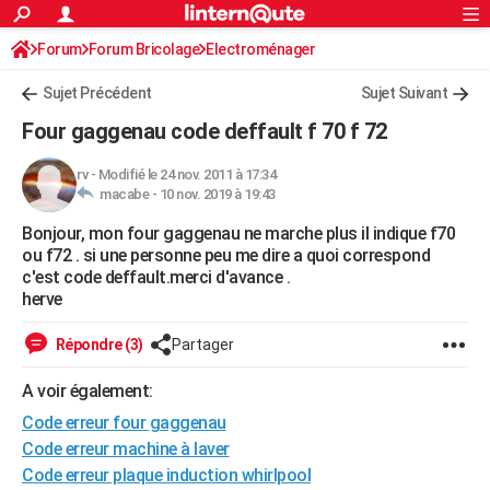
ACTUALITÉS
Forum
Forum Bricolage
Connexion
Electroménager
S'inscrire
Rechercher
Société
Education
Villes
Politique
Faits Divers
Monde
+
SPORT
Sujet Précédent
Sujet Suivant
Football
Cyclisme
Forum
Coupe du monde 2026
Tennis
Rugby
CULTURE
Four gaggenau code deffault f 70 f 72
TNT
Cinéma
Musique
Programme TV
Streaming
Sorties cinéma
+
FINANCE
rv
-
Modifié le 24 nov. 2011 à 17:34
macabe -
10 nov. 2019 à 19:43
Impôts
Immobilier
Banque
Crédit
Retraite
Epargne
Risques naturels par ville
Assurance
AUTO
Bonjour, mon four gaggenau ne marche plus il indique f70
Réserver un essai
Berlines
Forum auto
Essais
Citadines
SUV
+
HIGH-TECH
ou f72 . si une personne peu me dire a quoi correspond
c'est code deffault.merci d'avance .
Meilleur smartphone
Ordinateurs
Guide high-tech
Mobiles
Internet
Jeux vidéo
+
BRICOLAGE
herve
Aménagement intérieur
Cuisine
Jardinage
+
Forum
Extérieur
Salle de bains
Rangement
WEEK-END
Répondre (3)
Partager
Escapades
Expositions
Week-end nature
Guides de France
Patrimoine
Musées
+
LIFESTYLE
A voir également:
Code erreur four gaggenau
Bien-être
Mode
+
Art de vivre
Loisirs
Modes de vie
SANTE
Code erreur machine à laver
Guide de la santé
Médicaments
+
Alimentation
Maladies
Sommeil
VOYAGE
Code erreur plaque induction whirlpool