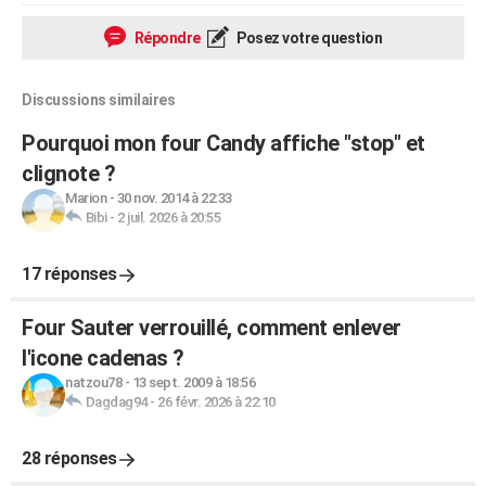
Répondre
Posez votre question
Discussions similaires
Pourquoi mon four Candy affiche "stop" et
clignote ?
Marion
-
30 nov. 2014 à 22:33
Bibi
-
2 juil. 2026 à 20:55
17 réponses
Four Sauter verrouillé, comment enlever
l'icone cadenas ?
natzou78
-
13 sept. 2009 à 18:56
Dagdag94
-
26 févr. 2026 à 22:10
28 réponses