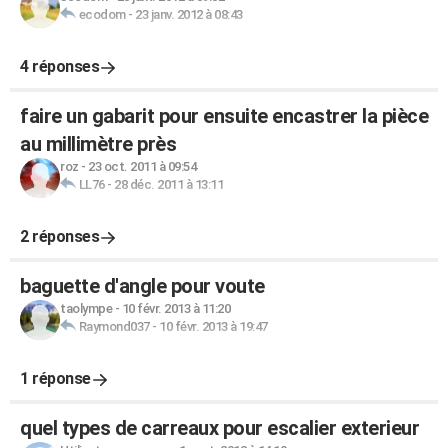
ecodom
-
23 janv. 2012 à 08:43
4 réponses
faire un gabarit pour ensuite encastrer la pièce
au millimètre près
roz
-
23 oct. 2011 à 09:54
LL76
-
28 déc. 2011 à 13:11
2 réponses
baguette d'angle pour voute
taolympe
-
10 févr. 2013 à 11:20
Raymond037
-
10 févr. 2013 à 19:47
1 réponse
quel types de carreaux pour escalier exterieur