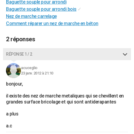
Baguette souple pour arrondi
City break
Voyage de noces
Climat
Destinations
Voyage nature
Forum
+
PHOTO
Baguette souple pour arrondi bois
✓
Nez de marche carrelage
GUIDES D'ACHAT
Comment réparer un nez de marche en béton
BONS PLANS
2 réponses
CARTE DE VOEUX
Carte Bonne année
Carte Pâques
Carte de Noël
Carte Saint-Valentin
Carte d'anniversaire
RÉPONSE 1 / 2
DICTIONNAIRE
Biographies
Expressions
Dictionnaire
Citations
Proverbes
PROGRAMME TV
acuceglio
23 janv. 2012 à 21:10
COPAINS D'AVANT
bonjour,
Se connecter
Collèges
Universités
Service militaire
S'inscrire
Lycées
Primaires
Entreprises
Avis de recherche
AVIS DE DÉCÈS
il existe des nez de marche metaliques qui se chevillent en
grandes surface bricolage et qui sont antiderapantes
FORUM
a plus
Lifestyle
Sport
Television
Cinema
Bricolage
Culture
Auto
Voyage
a.c