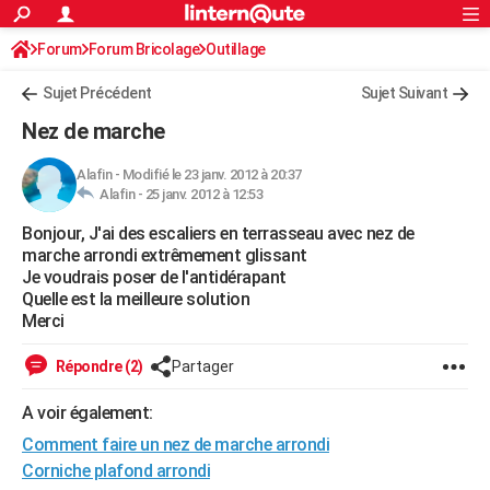
ACTUALITÉS
Forum
Forum Bricolage
Connexion
Outillage
S'inscrire
Rechercher
Société
Education
Villes
Politique
Faits Divers
Monde
+
SPORT
Sujet Précédent
Sujet Suivant
Football
Cyclisme
Forum
Coupe du monde 2026
Tennis
Rugby
CULTURE
Nez de marche
TNT
Cinéma
Musique
Programme TV
Streaming
Sorties cinéma
+
FINANCE
Alafin
-
Modifié le 23 janv. 2012 à 20:37
Alafin -
25 janv. 2012 à 12:53
Impôts
Immobilier
Banque
Crédit
Retraite
Epargne
Risques naturels par ville
Assurance
AUTO
Bonjour, J'ai des escaliers en terrasseau avec nez de
Réserver un essai
Berlines
Forum auto
Essais
Citadines
SUV
+
HIGH-TECH
marche arrondi extrêmement glissant
Je voudrais poser de l'antidérapant
Meilleur smartphone
Ordinateurs
Guide high-tech
Mobiles
Internet
Jeux vidéo
+
BRICOLAGE
Quelle est la meilleure solution
Merci
Aménagement intérieur
Cuisine
Jardinage
+
Forum
Extérieur
Salle de bains
Rangement
WEEK-END
Répondre (2)
Partager
Escapades
Expositions
Week-end nature
Guides de France
Patrimoine
Musées
+
LIFESTYLE
A voir également:
Bien-être
Mode
+
Art de vivre
Loisirs
Modes de vie
SANTE
Comment faire un nez de marche arrondi
Guide de la santé
Médicaments
+
Alimentation
Maladies
Sommeil
Corniche plafond arrondi
VOYAGE