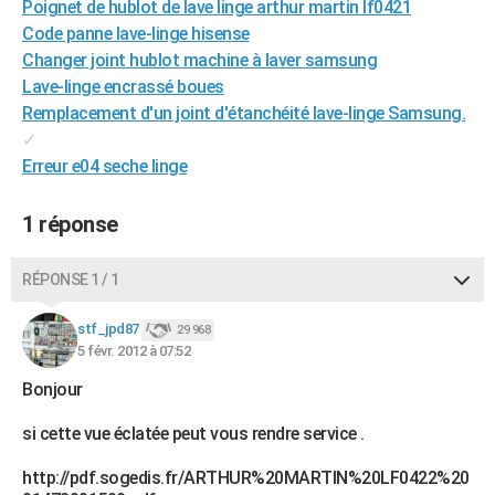
Poignet de hublot de lave linge arthur martin lf0421
City break
Voyage de noces
Climat
Destinations
Voyage nature
Forum
+
PHOTO
Code panne lave-linge hisense
Changer joint hublot machine à laver samsung
GUIDES D'ACHAT
Lave-linge encrassé boues
Remplacement d'un joint d'étanchéité lave-linge Samsung.
BONS PLANS
✓
CARTE DE VOEUX
Erreur e04 seche linge
Carte Bonne année
Carte Pâques
Carte de Noël
Carte Saint-Valentin
Carte d'anniversaire
DICTIONNAIRE
1 réponse
Biographies
Expressions
Dictionnaire
Citations
Proverbes
PROGRAMME TV
RÉPONSE 1 / 1
COPAINS D'AVANT
stf_jpd87
29 968
Se connecter
Collèges
Universités
Service militaire
S'inscrire
Lycées
Primaires
Entreprises
Avis de recherche
AVIS DE DÉCÈS
5 févr. 2012 à 07:52
FORUM
Bonjour
Lifestyle
Sport
Television
Cinema
Bricolage
Culture
Auto
Voyage
si cette vue éclatée peut vous rendre service .
http://pdf.sogedis.fr/ARTHUR%20MARTIN%20LF0422%20