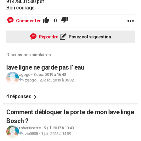
91478001500.pdf
Bon courage
0
Commenter
Répondre
Posez votre question
Discussions similaires
lave ligne ne garde pas l' eau
zgogo
-
8 déc. 2019 à 16:40
zgogo
-
20 déc. 2019 à 06:32
4 réponses
Comment débloquer la porte de mon lave linge
Bosch ?
robertinette
-
5 juil. 2017 à 13:48
zia0805
-
1 juin 2025 à 14:59