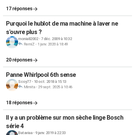
17 réponses
Purquoi le hublot de ma machine à laver ne
s'ouvre plus ?
monia82002
-
7 déc. 2009 à 10:32
RemiZ
-
1 janv. 2020 à 18:49
20 réponses
Panne Whirlpool 6th sense
Scoy77
-
10 oct. 2018 à 15:13
Mimita
-
29 sept. 2025 à 10:46
18 réponses
Il y a un problème sur mon sèche linge Bosch
série 4
Bataviaa
-
9 janv. 2019 à 22:33