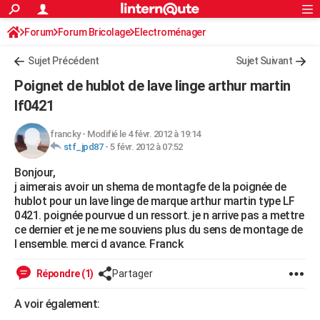
ACTUALITÉS
Forum
Forum Bricolage
Connexion
Electroménager
S'inscrire
Rechercher
Société
Education
Villes
Politique
Faits Divers
Monde
+
SPORT
Sujet Précédent
Sujet Suivant
Football
Cyclisme
Forum
Coupe du monde 2026
Tennis
Rugby
CULTURE
Poignet de hublot de lave linge arthur martin
TNT
Cinéma
Musique
Programme TV
Streaming
Sorties cinéma
+
lf0421
FINANCE
Impôts
Immobilier
Banque
Crédit
Retraite
Epargne
Risques naturels par ville
Assurance
AUTO
francky
-
Modifié le 4 févr. 2012 à 19:14
stf_jpd87
-
5 févr. 2012 à 07:52
Réserver un essai
Berlines
Forum auto
Essais
Citadines
SUV
+
HIGH-TECH
Bonjour,
j aimerais avoir un shema de montagfe de la poignée de
Meilleur smartphone
Ordinateurs
Guide high-tech
Mobiles
Internet
Jeux vidéo
+
BRICOLAGE
hublot pour un lave linge de marque arthur martin type LF
0421. poignée pourvue d un ressort. je n arrive pas a mettre
Aménagement intérieur
Cuisine
Jardinage
+
Forum
Extérieur
Salle de bains
Rangement
WEEK-END
ce dernier et je ne me souviens plus du sens de montage de
l ensemble. merci d avance. Franck
Escapades
Expositions
Week-end nature
Guides de France
Patrimoine
Musées
+
LIFESTYLE
Répondre (1)
Partager
Bien-être
Mode
+
Art de vivre
Loisirs
Modes de vie
SANTE
A voir également:
Guide de la santé
Médicaments
+
Alimentation
Maladies
Sommeil
VOYAGE