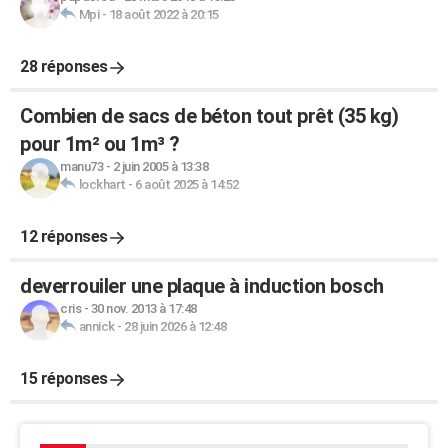
Mpi
-
18 août 2022 à 20:15
28 réponses
Combien de sacs de béton tout prêt (35 kg)
pour 1m² ou 1m³ ?
manu73
-
2 juin 2005 à 13:38
lockhart
-
6 août 2025 à 14:52
12 réponses
deverrouiler une plaque à induction bosch
cris
-
30 nov. 2013 à 17:48
annick
-
28 juin 2026 à 12:48
15 réponses