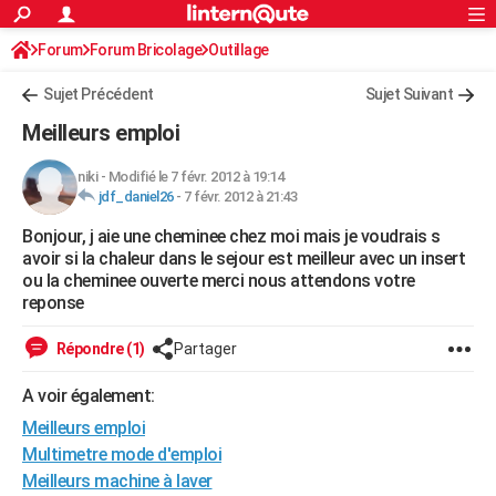
ACTUALITÉS
Forum
Forum Bricolage
Connexion
Outillage
S'inscrire
Rechercher
Société
Education
Villes
Politique
Faits Divers
Monde
+
SPORT
Sujet Précédent
Sujet Suivant
Football
Cyclisme
Forum
Coupe du monde 2026
Tennis
Rugby
CULTURE
Meilleurs emploi
TNT
Cinéma
Musique
Programme TV
Streaming
Sorties cinéma
+
FINANCE
niki
-
Modifié le 7 févr. 2012 à 19:14
jdf_daniel26
-
7 févr. 2012 à 21:43
Impôts
Immobilier
Banque
Crédit
Retraite
Epargne
Risques naturels par ville
Assurance
AUTO
Bonjour, j aie une cheminee chez moi mais je voudrais s
Réserver un essai
Berlines
Forum auto
Essais
Citadines
SUV
+
HIGH-TECH
avoir si la chaleur dans le sejour est meilleur avec un insert
ou la cheminee ouverte merci nous attendons votre
Meilleur smartphone
Ordinateurs
Guide high-tech
Mobiles
Internet
Jeux vidéo
+
BRICOLAGE
reponse
Aménagement intérieur
Cuisine
Jardinage
+
Forum
Extérieur
Salle de bains
Rangement
WEEK-END
Répondre (1)
Partager
Escapades
Expositions
Week-end nature
Guides de France
Patrimoine
Musées
+
LIFESTYLE
A voir également:
Meilleurs emploi
Bien-être
Mode
+
Art de vivre
Loisirs
Modes de vie
SANTE
Multimetre mode d'emploi
Guide de la santé
Médicaments
+
Alimentation
Maladies
Sommeil
VOYAGE
Meilleurs machine à laver