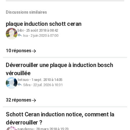
Discussions similaires
plaque induction schott ceran
bibi
-
25 août 2018 à 08:42
Isa
-
2 juin 2020 à 07:00
10 réponses
Déverrouiller une plaque à induction bosch
vérouillée
tetsuo
-
1 sept. 2010 à 14:05
Silva
-
22 juil. 2026 à 10:31
32 réponses
Schott Ceran induction notice, comment la
déverrouiller ?
papderou
-
28 mars 2018 à 15:23