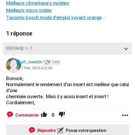
Meilleurs climatiseurs mobiles
City break
Voyage de noces
Climat
Destinations
Voyage nature
Forum
+
PHOTO
Meilleurs micro ondes
Tassimo bosch mode d'emploi voyant orange
✓
GUIDES D'ACHAT
BONS PLANS
1 réponse
CARTE DE VOEUX
RÉPONSE 1 / 1
Carte Bonne année
Carte Pâques
Carte de Noël
Carte Saint-Valentin
Carte d'anniversaire
DICTIONNAIRE
jdf_daniel26
1 813
Biographies
Expressions
Dictionnaire
Citations
Proverbes
7 févr. 2012 à 21:43
PROGRAMME TV
Bonsoir,
COPAINS D'AVANT
Normalement le rendement d'un insert est meilleur que celui
d'une
Se connecter
Collèges
Universités
Service militaire
S'inscrire
Lycées
Primaires
Entreprises
Avis de recherche
AVIS DE DÉCÈS
cheminée ouverte . Mais il y aussi insert et insert !
Cordialement,
FORUM
0
Commenter
Lifestyle
Sport
Television
Cinema
Bricolage
Culture
Auto
Voyage
Répondre
Posez votre question