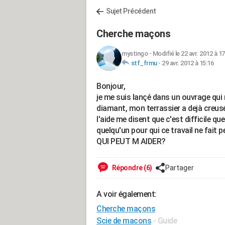
Sujet Précédent
Cherche maçons
mystingo
-
Modifié le 22 avr. 2012 à 17
stf_frmu
-
29 avr. 2012 à 15:16
Bonjour,
je me suis lançé dans un ouvrage qui 
diamant, mon terrassier a dejà creus
l'aide me disent que c'est difficile que 
quelqu'un pour qui ce travail ne fait pe
QUI PEUT M AIDER?
Répondre (6)
Partager
A voir également:
Cherche maçons
Scie de macons
- Guide