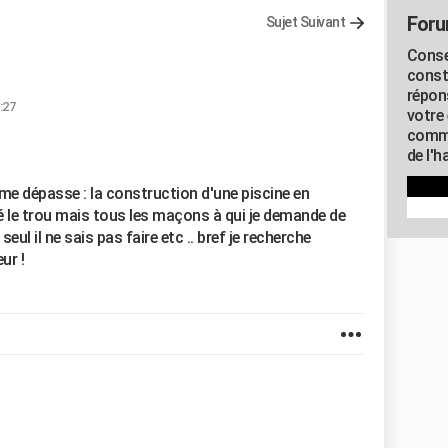
Foru
Sujet Suivant
Conse
const
répon
:27
votre 
commu
de l'h
me dépasse : la construction d'une piscine en
é le trou mais tous les maçons à qui je demande de
seul il ne sais pas faire etc .. bref je recherche
ur !