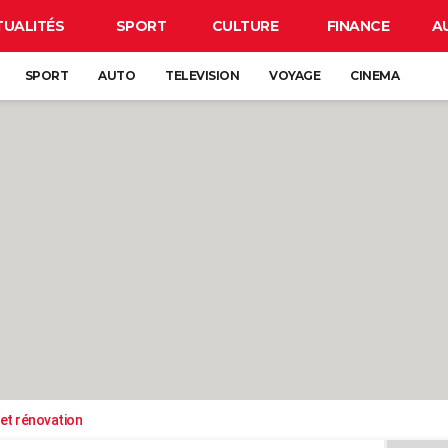
TUALITÉS
SPORT
CULTURE
FINANCE
A
SPORT
AUTO
TELEVISION
VOYAGE
CINEMA
et rénovation