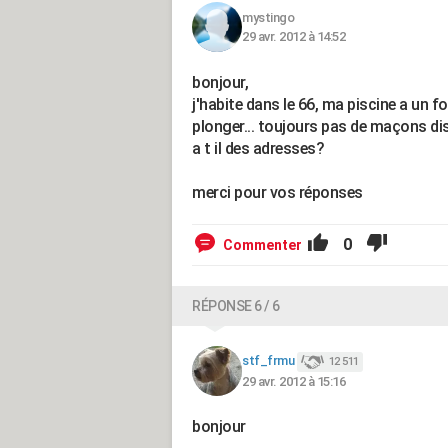
mystingo
29 avr. 2012 à 14:52
bonjour,
j'habite dans le 66, ma piscine a un f
plonger... toujours pas de maçons disp
a t il des adresses?
merci pour vos réponses
0
Commenter
RÉPONSE 6 / 6
stf_frmu
12 511
29 avr. 2012 à 15:16
bonjour