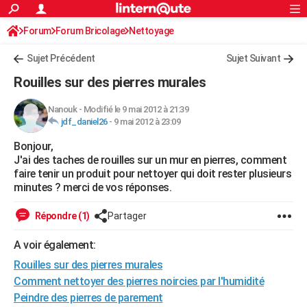
ACTUALITÉS
Forum
Forum Bricolage
Connexion
Nettoyage
S'inscrire
Rechercher
Société
Education
Villes
Politique
Faits Divers
Monde
+
SPORT
Sujet Précédent
Sujet Suivant
Football
Cyclisme
Forum
Coupe du monde 2026
Tennis
Rugby
CULTURE
Rouilles sur des pierres murales
TNT
Cinéma
Musique
Programme TV
Streaming
Sorties cinéma
+
FINANCE
Nanouk
-
Modifié le 9 mai 2012 à 21:39
jdf_daniel26
-
9 mai 2012 à 23:09
Impôts
Immobilier
Banque
Crédit
Retraite
Epargne
Risques naturels par ville
Assurance
AUTO
Bonjour,
Réserver un essai
Berlines
Forum auto
Essais
Citadines
SUV
+
HIGH-TECH
J'ai des taches de rouilles sur un mur en pierres, comment
faire tenir un produit pour nettoyer qui doit rester plusieurs
Meilleur smartphone
Ordinateurs
Guide high-tech
Mobiles
Internet
Jeux vidéo
+
BRICOLAGE
minutes ? merci de vos réponses.
Aménagement intérieur
Cuisine
Jardinage
+
Forum
Extérieur
Salle de bains
Rangement
WEEK-END
Répondre (1)
Partager
Escapades
Expositions
Week-end nature
Guides de France
Patrimoine
Musées
+
LIFESTYLE
A voir également:
Rouilles sur des pierres murales
Bien-être
Mode
+
Art de vivre
Loisirs
Modes de vie
SANTE
Comment nettoyer des pierres noircies par l'humidité
Guide de la santé
Médicaments
+
Alimentation
Maladies
Sommeil
VOYAGE
Peindre des pierres de parement