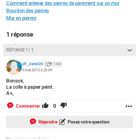
Comment enlever des pierres de parement sur un mur
City break
Voyage de noces
Climat
Destinations
Voyage nature
Forum
+
PHOTO
Bourdon des pierres
Mur en pierres
GUIDES D'ACHAT
BONS PLANS
1 réponse
CARTE DE VOEUX
RÉPONSE 1 / 1
Carte Bonne année
Carte Pâques
Carte de Noël
Carte Saint-Valentin
Carte d'anniversaire
DICTIONNAIRE
jdf_daniel26
1 813
Biographies
Expressions
Dictionnaire
Citations
Proverbes
9 mai 2012 à 23:09
PROGRAMME TV
Bonsoir,
COPAINS D'AVANT
La colle à papier peint .
A+,
Se connecter
Collèges
Universités
Service militaire
S'inscrire
Lycées
Primaires
Entreprises
Avis de recherche
AVIS DE DÉCÈS
0
Commenter
FORUM
Lifestyle
Sport
Television
Cinema
Bricolage
Culture
Auto
Voyage
Répondre
Posez votre question