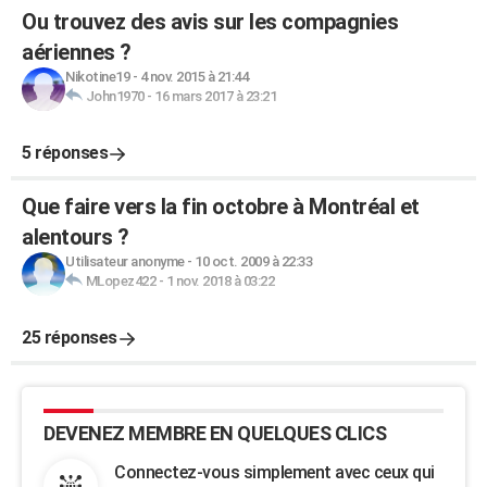
Ou trouvez des avis sur les compagnies
aériennes ?
Nikotine19
-
4 nov. 2015 à 21:44
John1970
-
16 mars 2017 à 23:21
5 réponses
Que faire vers la fin octobre à Montréal et
alentours ?
Utilisateur anonyme
-
10 oct. 2009 à 22:33
MLopez422
-
1 nov. 2018 à 03:22
25 réponses
DEVENEZ MEMBRE EN QUELQUES CLICS
Connectez-vous simplement avec ceux qui