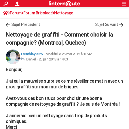
ACTUALITÉS
Forum
Forum Bricolage
Connexion
Nettoyage
S'inscrire
Rechercher
Société
Education
Villes
Politique
Faits Divers
Monde
+
SPORT
Sujet Précédent
Sujet Suivant
Football
Cyclisme
Forum
Coupe du monde 2026
Tennis
Rugby
CULTURE
Nettoyage de graffiti - Comment choisir la
TNT
Cinéma
Musique
Programme TV
Streaming
Sorties cinéma
+
compagnie? (Montreal, Quebec)
FINANCE
Impôts
Immobilier
Banque
Crédit
Retraite
Epargne
Risques naturels par ville
Assurance
AUTO
Tremblay2525
-
Modifié le 25 mai 2012 à 10:42
Daniel -
20 juin 2013 à 14:03
Réserver un essai
Berlines
Forum auto
Essais
Citadines
SUV
+
HIGH-TECH
Bonjour,
Meilleur smartphone
Ordinateurs
Guide high-tech
Mobiles
Internet
Jeux vidéo
+
BRICOLAGE
J'ai eu la mauvaise surprise de me réveiller ce matin avec un
gros graffiti sur mon mur de briques.
Aménagement intérieur
Cuisine
Jardinage
+
Forum
Extérieur
Salle de bains
Rangement
WEEK-END
Avez-vous des bon trucs pour choisir une bonne
Escapades
Expositions
Week-end nature
Guides de France
Patrimoine
Musées
+
LIFESTYLE
compagnie de nettoyage de graffiti? Je suis de Montréal!
Bien-être
Mode
+
Art de vivre
Loisirs
Modes de vie
SANTE
J'aimerais bien un nettoyage sans trop de produits
chimiques.
Guide de la santé
Médicaments
+
Alimentation
Maladies
Sommeil
VOYAGE
Merci