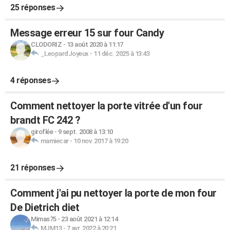
25 réponses
Message erreur 15 sur four Candy
CLODORIZ
-
13 août 2020 à 11:17
_LeopardJoyeux
-
11 déc. 2025 à 13:43
4 réponses
Comment nettoyer la porte vitrée d'un four
brandt FC 242 ?
giroflée
-
9 sept. 2008 à 13:10
mamiecar
-
10 nov. 2017 à 19:20
21 réponses
Comment j'ai pu nettoyer la porte de mon four
De Dietrich diet
Mimas75
-
23 août 2021 à 12:14
MJM13
-
7 avr. 2022 à 20:21