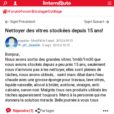
ACTUALITÉS
Forum
Forum Bricolage
Connexion
Outillage
S'inscrire
Rechercher
Société
Education
Villes
Politique
Faits Divers
Monde
+
SPORT
Sujet Précédent
Sujet Suivant
Football
Cyclisme
Forum
Coupe du monde 2026
Tennis
Rugby
CULTURE
Nettoyer des vitres stockées depuis 15 ans!
TNT
Cinéma
Musique
Programme TV
Streaming
Sorties cinéma
+
FINANCE
eugenia
-
Modifié le 5 sept. 2012 à 09:13
jdf_daniel26
-
5 sept. 2012 à 10:15
Impôts
Immobilier
Banque
Crédit
Retraite
Epargne
Risques naturels par ville
Assurance
AUTO
Bonjour,
Réserver un essai
Berlines
Forum auto
Essais
Citadines
SUV
+
HIGH-TECH
Nous avons sortis des grandes vitres 1m60/1m30 que
nous avions stockés depuis a peu près 15 ans, seulement
Meilleur smartphone
Ordinateurs
Guide high-tech
Mobiles
Internet
Jeux vidéo
+
BRICOLAGE
nous n'arrivons pas à les nettoyer, elles sont pleines de
tâches, nous avons utilisés, : saint marc dilué dans l'eau
Aménagement intérieur
Cuisine
Jardinage
+
Forum
Extérieur
Salle de bains
Rangement
WEEK-END
chaude avec une grosse éponge pour travaux, lave vitres,
liquide vaisselle, alcool à brûler, acètone, vinaigre, anti-
Escapades
Expositions
Week-end nature
Guides de France
Patrimoine
Musées
+
LIFESTYLE
calcaire, savon noir. Malgrès tous ces produits utilisés les
tâches apparaissent toujours. Merci à la personne qui me
Bien-être
Mode
+
Art de vivre
Loisirs
Modes de vie
SANTE
donnera la solution miracle. Belle journée à vous tous
Guide de la santé
Médicaments
+
Alimentation
Maladies
Sommeil
VOYAGE
Répondre (1)
Partager