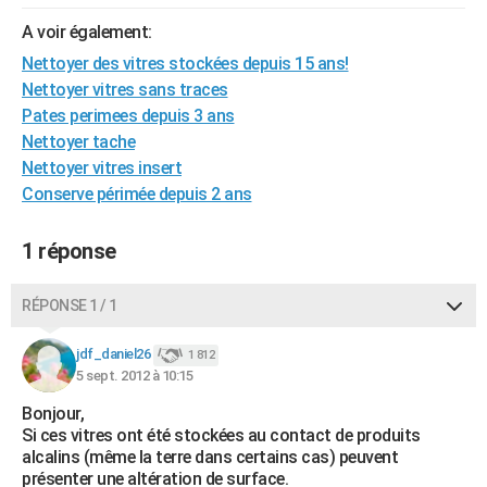
City break
Voyage de noces
Climat
Destinations
Voyage nature
Forum
+
PHOTO
A voir également:
Nettoyer des vitres stockées depuis 15 ans!
GUIDES D'ACHAT
Nettoyer vitres sans traces
BONS PLANS
Pates perimees depuis 3 ans
Nettoyer tache
CARTE DE VOEUX
Nettoyer vitres insert
Conserve périmée depuis 2 ans
Carte Bonne année
Carte Pâques
Carte de Noël
Carte Saint-Valentin
Carte d'anniversaire
DICTIONNAIRE
Biographies
Expressions
Dictionnaire
Citations
Proverbes
PROGRAMME TV
1 réponse
COPAINS D'AVANT
RÉPONSE 1 / 1
Se connecter
Collèges
Universités
Service militaire
S'inscrire
Lycées
Primaires
Entreprises
Avis de recherche
AVIS DE DÉCÈS
jdf_daniel26
1 812
5 sept. 2012 à 10:15
FORUM
Bonjour,
Lifestyle
Sport
Television
Cinema
Bricolage
Culture
Auto
Voyage
Si ces vitres ont été stockées au contact de produits
alcalins (même la terre dans certains cas) peuvent
présenter une altération de surface.