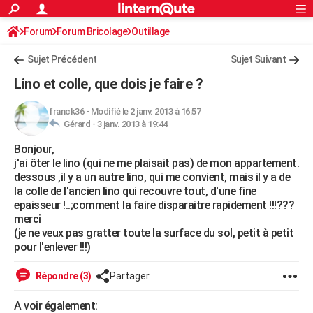
ACTUALITÉS
Forum
Forum Bricolage
Connexion
Outillage
S'inscrire
Rechercher
Société
Education
Villes
Politique
Faits Divers
Monde
+
SPORT
Sujet Précédent
Sujet Suivant
Football
Cyclisme
Forum
Coupe du monde 2026
Tennis
Rugby
CULTURE
Lino et colle, que dois je faire ?
TNT
Cinéma
Musique
Programme TV
Streaming
Sorties cinéma
+
FINANCE
franck36
-
Modifié le 2 janv. 2013 à 16:57
Gérard -
3 janv. 2013 à 19:44
Impôts
Immobilier
Banque
Crédit
Retraite
Epargne
Risques naturels par ville
Assurance
AUTO
Bonjour,
Réserver un essai
Berlines
Forum auto
Essais
Citadines
SUV
+
HIGH-TECH
j'ai ôter le lino (qui ne me plaisait pas) de mon appartement.
dessous ,il y a un autre lino, qui me convient, mais il y a de
Meilleur smartphone
Ordinateurs
Guide high-tech
Mobiles
Internet
Jeux vidéo
+
BRICOLAGE
la colle de l'ancien lino qui recouvre tout, d'une fine
epaisseur !..;comment la faire disparaitre rapidement !!!???
Aménagement intérieur
Cuisine
Jardinage
+
Forum
Extérieur
Salle de bains
Rangement
WEEK-END
merci
(je ne veux pas gratter toute la surface du sol, petit à petit
Escapades
Expositions
Week-end nature
Guides de France
Patrimoine
Musées
+
LIFESTYLE
pour l'enlever !!!)
Bien-être
Mode
+
Art de vivre
Loisirs
Modes de vie
SANTE
Répondre (3)
Partager
Guide de la santé
Médicaments
+
Alimentation
Maladies
Sommeil
VOYAGE
A voir également: