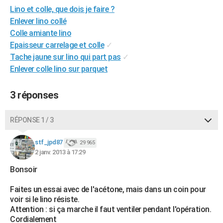
Lino et colle, que dois je faire ?
City break
Voyage de noces
Climat
Destinations
Voyage nature
Forum
+
PHOTO
Enlever lino collé
GUIDES D'ACHAT
Colle amiante lino
Epaisseur carrelage et colle
✓
BONS PLANS
Tache jaune sur lino qui part pas
✓
Enlever colle lino sur parquet
CARTE DE VOEUX
Carte Bonne année
Carte Pâques
Carte de Noël
Carte Saint-Valentin
Carte d'anniversaire
DICTIONNAIRE
3 réponses
Biographies
Expressions
Dictionnaire
Citations
Proverbes
PROGRAMME TV
RÉPONSE 1 / 3
COPAINS D'AVANT
stf_jpd87
29 965
Se connecter
Collèges
Universités
Service militaire
S'inscrire
Lycées
Primaires
Entreprises
Avis de recherche
2 janv. 2013 à 17:29
AVIS DE DÉCÈS
Bonsoir
FORUM
Faites un essai avec de l'acétone, mais dans un coin pour
Lifestyle
Sport
Television
Cinema
Bricolage
Culture
Auto
Voyage
voir si le lino résiste.
Attention : si ça marche il faut ventiler pendant l'opération.
Cordialement