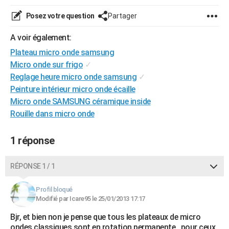
City break
Voyage de noces
Climat
Destinations
Voyage nature
Forum
+
PHOTO
Posez votre question
Partager
GUIDES D'ACHAT
A voir également:
Plateau micro onde samsung
BONS PLANS
Micro onde sur frigo
✓
CARTE DE VOEUX
Reglage heure micro onde samsung
✓
Peinture intérieur micro onde écaille
Carte Bonne année
Carte Pâques
Carte de Noël
Carte Saint-Valentin
Carte d'anniversaire
DICTIONNAIRE
Micro onde SAMSUNG céramique inside
Rouille dans micro onde
Biographies
Expressions
Dictionnaire
Citations
Proverbes
PROGRAMME TV
COPAINS D'AVANT
1 réponse
Se connecter
Collèges
Universités
Service militaire
S'inscrire
Lycées
Primaires
Entreprises
Avis de recherche
AVIS DE DÉCÈS
RÉPONSE 1 / 1
FORUM
Profil bloqué
Lifestyle
Sport
Television
Cinema
Bricolage
Culture
Auto
Voyage
Modifié par Icare95 le 25/01/2013 17:17
Bjr, et bien non je pense que tous les plateaux de micro
ondes classiques sont en rotation permanente.. pour ceux