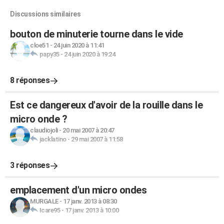
Discussions similaires
bouton de minuterie tourne dans le vide
cloe51
-
24 juin 2020 à 11:41
papy35
-
24 juin 2020 à 19:24
8 réponses
Est ce dangereux d'avoir de la rouille dans le
micro onde ?
claudiojoli
-
20 mai 2007 à 20:47
jacklatino
-
29 mai 2007 à 11:58
3 réponses
emplacement d'un micro ondes
MURGALE
-
17 janv. 2013 à 08:30
Icare95
-
17 janv. 2013 à 10:00