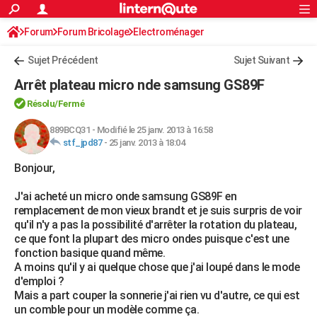
ACTUALITÉS
Forum
Forum Bricolage
Connexion
Electroménager
S'inscrire
Rechercher
Société
Education
Villes
Politique
Faits Divers
Monde
+
SPORT
Sujet Précédent
Sujet Suivant
Football
Cyclisme
Forum
Coupe du monde 2026
Tennis
Rugby
CULTURE
Arrêt plateau micro nde samsung GS89F
TNT
Cinéma
Musique
Programme TV
Streaming
Sorties cinéma
+
FINANCE
Résolu/Fermé
Impôts
Immobilier
Banque
Crédit
Retraite
Epargne
Risques naturels par ville
Assurance
889BCQ31
-
Modifié le 25 janv. 2013 à 16:58
AUTO
stf_jpd87
-
25 janv. 2013 à 18:04
Réserver un essai
Berlines
Forum auto
Essais
Citadines
SUV
+
HIGH-TECH
Bonjour,
Meilleur smartphone
Ordinateurs
Guide high-tech
Mobiles
Internet
Jeux vidéo
+
BRICOLAGE
J'ai acheté un micro onde samsung GS89F en
remplacement de mon vieux brandt et je suis surpris de voir
Aménagement intérieur
Cuisine
Jardinage
+
Forum
Extérieur
Salle de bains
Rangement
WEEK-END
qu'il n'y a pas la possibilité d'arrêter la rotation du plateau,
ce que font la plupart des micro ondes puisque c'est une
Escapades
Expositions
Week-end nature
Guides de France
Patrimoine
Musées
+
LIFESTYLE
fonction basique quand même.
A moins qu'il y ai quelque chose que j'ai loupé dans le mode
Bien-être
Mode
+
Art de vivre
Loisirs
Modes de vie
SANTE
d'emploi ?
Mais a part couper la sonnerie j'ai rien vu d'autre, ce qui est
Guide de la santé
Médicaments
+
Alimentation
Maladies
Sommeil
VOYAGE
un comble pour un modèle comme ça.