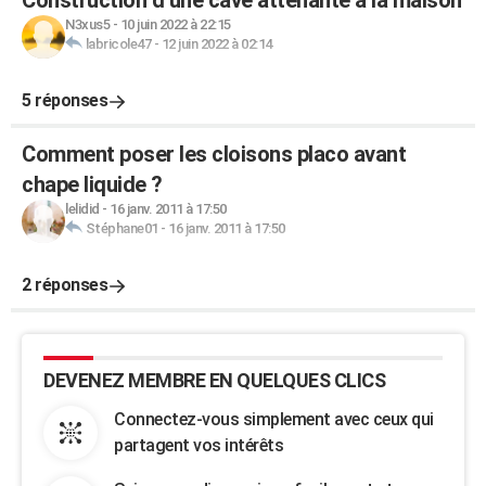
Construction d’une cave attenante à la maison
N3xus5
-
10 juin 2022 à 22:15
labricole47
-
12 juin 2022 à 02:14
5 réponses
Comment poser les cloisons placo avant
chape liquide ?
lelidid
-
16 janv. 2011 à 17:50
Stéphane01
-
16 janv. 2011 à 17:50
2 réponses
DEVENEZ MEMBRE EN QUELQUES CLICS
Connectez-vous simplement avec ceux qui
partagent vos intérêts