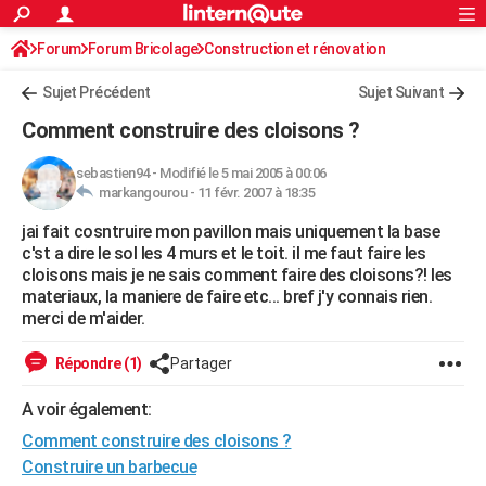
ACTUALITÉS
Forum
Forum Bricolage
Connexion
Construction et rénovation
S'inscrire
Rechercher
Société
Education
Villes
Politique
Faits Divers
Monde
+
SPORT
Sujet Précédent
Sujet Suivant
Football
Cyclisme
Forum
Coupe du monde 2026
Tennis
Rugby
CULTURE
Comment construire des cloisons ?
TNT
Cinéma
Musique
Programme TV
Streaming
Sorties cinéma
+
FINANCE
sebastien94
-
Modifié le 5 mai 2005 à 00:06
markangourou -
11 févr. 2007 à 18:35
Impôts
Immobilier
Banque
Crédit
Retraite
Epargne
Risques naturels par ville
Assurance
AUTO
jai fait cosntruire mon pavillon mais uniquement la base
Réserver un essai
Berlines
Forum auto
Essais
Citadines
SUV
+
HIGH-TECH
c'st a dire le sol les 4 murs et le toit. il me faut faire les
cloisons mais je ne sais comment faire des cloisons?! les
Meilleur smartphone
Ordinateurs
Guide high-tech
Mobiles
Internet
Jeux vidéo
+
BRICOLAGE
materiaux, la maniere de faire etc... bref j'y connais rien.
merci de m'aider.
Aménagement intérieur
Cuisine
Jardinage
+
Forum
Extérieur
Salle de bains
Rangement
WEEK-END
Répondre (1)
Partager
Escapades
Expositions
Week-end nature
Guides de France
Patrimoine
Musées
+
LIFESTYLE
A voir également:
Bien-être
Mode
+
Art de vivre
Loisirs
Modes de vie
SANTE
Comment construire des cloisons ?
Guide de la santé
Médicaments
+
Alimentation
Maladies
Sommeil
Construire un barbecue
VOYAGE