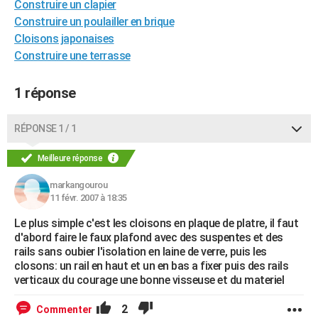
Construire un clapier
City break
Voyage de noces
Climat
Destinations
Voyage nature
Forum
+
PHOTO
Construire un poulailler en brique
Cloisons japonaises
GUIDES D'ACHAT
Construire une terrasse
BONS PLANS
1 réponse
CARTE DE VOEUX
Carte Bonne année
Carte Pâques
Carte de Noël
Carte Saint-Valentin
Carte d'anniversaire
RÉPONSE 1 / 1
DICTIONNAIRE
Biographies
Expressions
Dictionnaire
Citations
Proverbes
Meilleure réponse
PROGRAMME TV
markangourou
COPAINS D'AVANT
11 févr. 2007 à 18:35
Se connecter
Collèges
Universités
Service militaire
S'inscrire
Lycées
Primaires
Entreprises
Avis de recherche
AVIS DE DÉCÈS
Le plus simple c'est les cloisons en plaque de platre, il faut
d'abord faire le faux plafond avec des suspentes et des
FORUM
rails sans oubier l'isolation en laine de verre, puis les
closons: un rail en haut et un en bas a fixer puis des rails
Lifestyle
Sport
Television
Cinema
Bricolage
Culture
Auto
Voyage
verticaux du courage une bonne visseuse et du materiel
2
Commenter