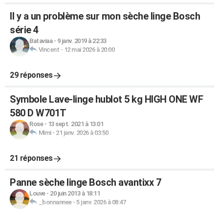
Il y a un problème sur mon sèche linge Bosch
série 4
Bataviaa
-
9 janv. 2019 à 22:33
Vincent
-
12 mai 2026 à 20:00
29 réponses
Symbole Lave-linge hublot 5 kg HIGH ONE WF
580 D W701T
Rose
-
13 sept. 2021 à 13:01
Mimi
-
21 janv. 2026 à 03:50
21 réponses
Panne sèche linge Bosch avantixx 7
Louve
-
20 juin 2013 à 18:11
_bonnannee
-
5 janv. 2026 à 08:47