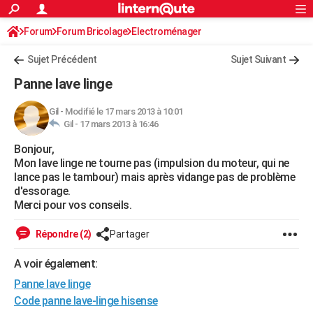
ACTUALITÉS
Forum
Forum Bricolage
Connexion
Electroménager
S'inscrire
Rechercher
Société
Education
Villes
Politique
Faits Divers
Monde
+
SPORT
Sujet Précédent
Sujet Suivant
Football
Cyclisme
Forum
Coupe du monde 2026
Tennis
Rugby
CULTURE
Panne lave linge
TNT
Cinéma
Musique
Programme TV
Streaming
Sorties cinéma
+
FINANCE
Gil
-
Modifié le 17 mars 2013 à 10:01
Gil -
17 mars 2013 à 16:46
Impôts
Immobilier
Banque
Crédit
Retraite
Epargne
Risques naturels par ville
Assurance
AUTO
Bonjour,
Réserver un essai
Berlines
Forum auto
Essais
Citadines
SUV
+
HIGH-TECH
Mon lave linge ne tourne pas (impulsion du moteur, qui ne
lance pas le tambour) mais après vidange pas de problème
Meilleur smartphone
Ordinateurs
Guide high-tech
Mobiles
Internet
Jeux vidéo
+
BRICOLAGE
d'essorage.
Merci pour vos conseils.
Aménagement intérieur
Cuisine
Jardinage
+
Forum
Extérieur
Salle de bains
Rangement
WEEK-END
Répondre (2)
Partager
Escapades
Expositions
Week-end nature
Guides de France
Patrimoine
Musées
+
LIFESTYLE
A voir également:
Bien-être
Mode
+
Art de vivre
Loisirs
Modes de vie
SANTE
Panne lave linge
Guide de la santé
Médicaments
+
Alimentation
Maladies
Sommeil
Code panne lave-linge hisense
VOYAGE