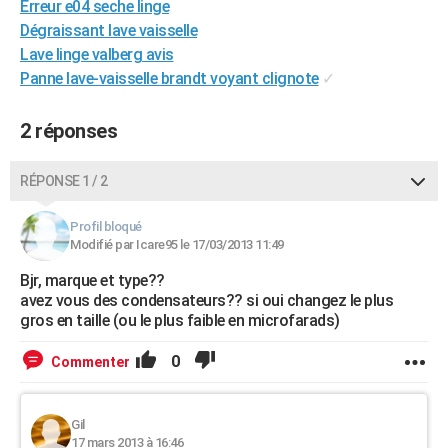
Erreur e04 seche linge
City break
Voyage de noces
Climat
Destinations
Voyage nature
Forum
+
PHOTO
Dégraissant lave vaisselle
Lave linge valberg avis
GUIDES D'ACHAT
Panne lave-vaisselle brandt voyant clignote
✓
BONS PLANS
2 réponses
CARTE DE VOEUX
Carte Bonne année
Carte Pâques
Carte de Noël
Carte Saint-Valentin
Carte d'anniversaire
RÉPONSE 1 / 2
DICTIONNAIRE
Biographies
Expressions
Dictionnaire
Citations
Proverbes
PROGRAMME TV
Profil bloqué
Modifié par Icare95 le 17/03/2013 11:49
COPAINS D'AVANT
Bjr, marque et type??
avez vous des condensateurs?? si oui changez le plus
Se connecter
Collèges
Universités
Service militaire
S'inscrire
Lycées
Primaires
Entreprises
Avis de recherche
AVIS DE DÉCÈS
gros en taille (ou le plus faible en microfarads)
FORUM
0
Commenter
Lifestyle
Sport
Television
Cinema
Bricolage
Culture
Auto
Voyage
Gil
17 mars 2013 à 16:46