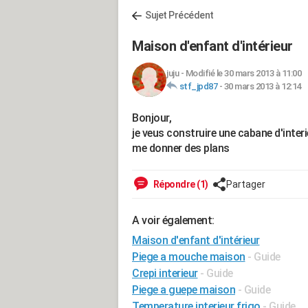
Sujet Précédent
Maison d'enfant d'intérieur
juju
-
Modifié le 30 mars 2013 à 11:00
stf_jpd87
-
30 mars 2013 à 12:14
Bonjour,
je veus construire une cabane d'inte
me donner des plans
Répondre (1)
Partager
A voir également:
Maison d'enfant d'intérieur
Piege a mouche maison
- Guide
Crepi interieur
- Guide
Piege a guepe maison
- Guide
Temperature interieur frigo
- Guide