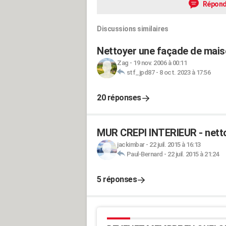
Répond
Discussions similaires
Nettoyer une façade de maiso
Zag
-
19 nov. 2006 à 00:11
stf_jpd87
-
8 oct. 2023 à 17:56
20 réponses
MUR CREPI INTERIEUR - nett
jackimbar
-
22 juil. 2015 à 16:13
Paul-Bernard
-
22 juil. 2015 à 21:24
5 réponses