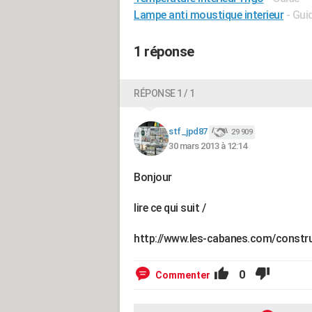
Lampe anti moustique interieur
- Gui
1 réponse
RÉPONSE 1 / 1
stf_jpd87
29 909
30 mars 2013 à 12:14
Bonjour
lire ce qui suit /
http://www.les-cabanes.com/constru
0
Commenter