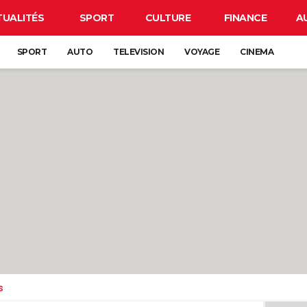
TUALITÉS
SPORT
CULTURE
FINANCE
A
SPORT
AUTO
TELEVISION
VOYAGE
CINEMA
s