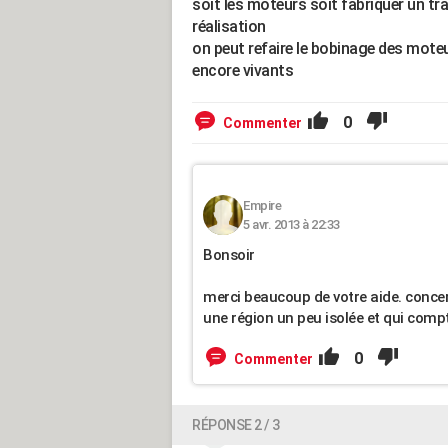
soit les moteurs soit fabriquer un tr
réalisation
on peut refaire le bobinage des moteu
encore vivants
0
Commenter
Empire
5 avr. 2013 à 22:33
Bonsoir
merci beaucoup de votre aide. concer
une région un peu isolée et qui compte
0
Commenter
RÉPONSE 2 / 3