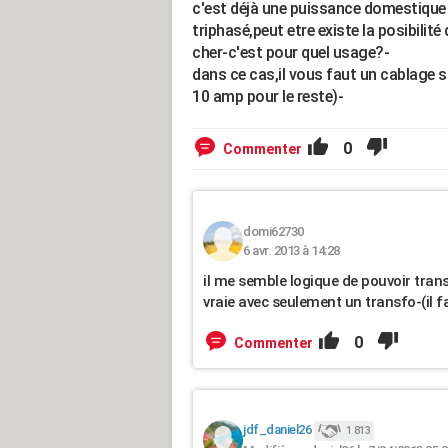
c'est déjà une puissance domestique
triphasé,peut etre existe la posibilit
cher-c'est pour quel usage?-
dans ce cas,il vous faut un cablage 
10 amp pour le reste)-
0
Commenter
domi62730
6 avr. 2013 à 14:28
il me semble logique de pouvoir tran
vraie avec seulement un transfo-(il 
0
Commenter
jdf_daniel26
1 813