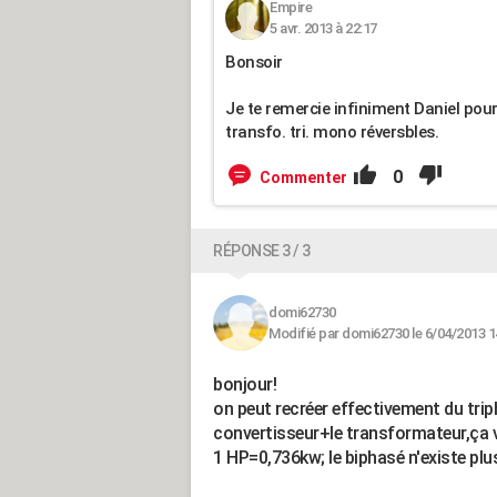
Empire
5 avr. 2013 à 22:17
Bonsoir
Je te remercie infiniment Daniel pour
transfo. tri. mono réversbles.
0
Commenter
RÉPONSE 3 / 3
domi62730
Modifié par domi62730 le 6/04/2013 1
bonjour!
on peut recréer effectivement du tri
convertisseur+le transformateur,ça va
1 HP=0,736kw; le biphasé n'existe plu