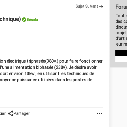
Foru
Sujet Suivant
Tout s
chnique)
Résolu
des c
discu
proje
d'art
leur m
ion électrique triphasée(380v.) pour faire fonctionner
d'une alimentation biphasée (230v). Je désire avoir
oit environ 10kw ; en utilisant les techniques de
 moyenne puissance utilisées dans les postes de
tion
Partager