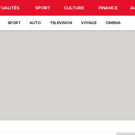
TUALITÉS
SPORT
CULTURE
FINANCE
A
SPORT
AUTO
TELEVISION
VOYAGE
CINEMA