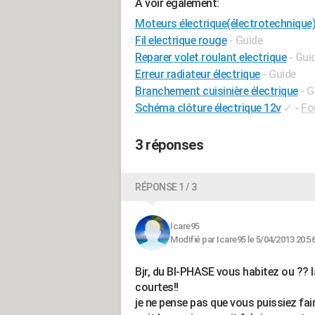
A voir également:
Moteurs électrique(électrotechnique
Fil electrique rouge
- Guide
Reparer volet roulant electrique
- Gui
Erreur radiateur électrique
- Guide
Branchement cuisinière électrique
- G
Schéma clôture électrique 12v
✓
-
Fo
3 réponses
RÉPONSE 1 / 3
Icare95
Modifié par Icare95 le 5/04/2013 20:5
Bjr, du BI-PHASE vous habitez ou ?? la 
courtes!!
je ne pense pas que vous puissiez fa