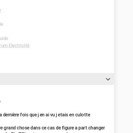
)
de
uide
rum Electricité
6
dernière fois que j en ai vu j etais en culotte
ire grand chose dans ce cas de figure a part changer