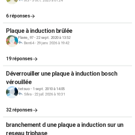
IX3
-
3 oct. 2025 à 01:24
6 réponses
Plaque à induction brûlée
Flavie_97
-
22 sept. 2020 à 13:52
Ben64
-
29 janv. 2026 à 19:42
19 réponses
Déverrouiller une plaque à induction bosch
vérouillée
tetsuo
-
1 sept. 2010 à 14:05
Silva
-
22 juil. 2026 à 10:31
32 réponses
branchement d une plaque a induction sur un
reseau triphase