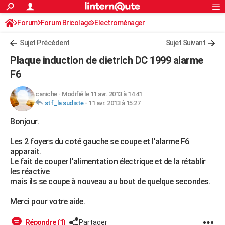
ACTUALITÉS
Forum
Forum Bricolage
Connexion
Electroménager
S'inscrire
Rechercher
Société
Education
Villes
Politique
Faits Divers
Monde
+
SPORT
Sujet Précédent
Sujet Suivant
Football
Cyclisme
Forum
Coupe du monde 2026
Tennis
Rugby
CULTURE
Plaque induction de dietrich DC 1999 alarme
TNT
Cinéma
Musique
Programme TV
Streaming
Sorties cinéma
+
F6
FINANCE
Impôts
Immobilier
Banque
Crédit
Retraite
Epargne
Risques naturels par ville
Assurance
AUTO
caniche
-
Modifié le 11 avr. 2013 à 14:41
stf_la sudiste
-
11 avr. 2013 à 15:27
Réserver un essai
Berlines
Forum auto
Essais
Citadines
SUV
+
HIGH-TECH
Bonjour.
Meilleur smartphone
Ordinateurs
Guide high-tech
Mobiles
Internet
Jeux vidéo
+
BRICOLAGE
Les 2 foyers du coté gauche se coupe et l'alarme F6
apparait.
Aménagement intérieur
Cuisine
Jardinage
+
Forum
Extérieur
Salle de bains
Rangement
WEEK-END
Le fait de couper l'alimentation électrique et de la rétablir
les réactive
Escapades
Expositions
Week-end nature
Guides de France
Patrimoine
Musées
+
LIFESTYLE
mais ils se coupe à nouveau au bout de quelque secondes.
Bien-être
Mode
+
Art de vivre
Loisirs
Modes de vie
SANTE
Merci pour votre aide.
Guide de la santé
Médicaments
+
Alimentation
Maladies
Sommeil
VOYAGE
Répondre (1)
Partager