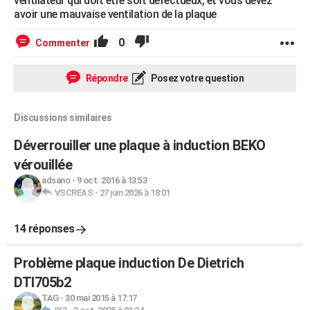
ventilateur qui doit etre soit defectueux, et vous devez
avoir une mauvaise ventilation de la plaque
0
Commenter
Répondre
Posez votre question
Discussions similaires
Déverrouiller une plaque à induction BEKO
vérouillée
adsano
-
9 oct. 2016 à 13:53
VSCREAS
-
27 juin 2026 à 18:01
14 réponses
Problème plaque induction De Dietrich
DTI705b2
TAG
-
30 mai 2015 à 17:17