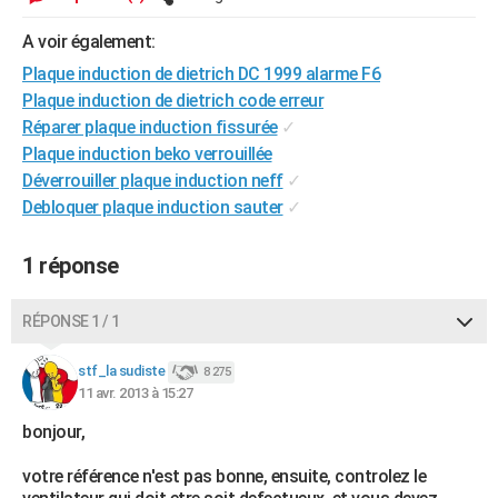
City break
Voyage de noces
Climat
Destinations
Voyage nature
Forum
+
PHOTO
A voir également:
GUIDES D'ACHAT
Plaque induction de dietrich DC 1999 alarme F6
Plaque induction de dietrich code erreur
BONS PLANS
Réparer plaque induction fissurée
✓
Plaque induction beko verrouillée
CARTE DE VOEUX
Déverrouiller plaque induction neff
✓
Carte Bonne année
Carte Pâques
Carte de Noël
Carte Saint-Valentin
Carte d'anniversaire
Debloquer plaque induction sauter
✓
DICTIONNAIRE
Biographies
Expressions
Dictionnaire
Citations
Proverbes
PROGRAMME TV
1 réponse
COPAINS D'AVANT
RÉPONSE 1 / 1
Se connecter
Collèges
Universités
Service militaire
S'inscrire
Lycées
Primaires
Entreprises
Avis de recherche
AVIS DE DÉCÈS
stf_la sudiste
8 275
FORUM
11 avr. 2013 à 15:27
Lifestyle
Sport
Television
Cinema
Bricolage
Culture
Auto
Voyage
bonjour,
votre référence n'est pas bonne, ensuite, controlez le