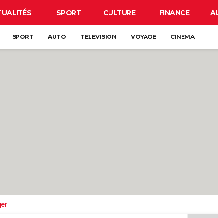
TUALITÉS
SPORT
CULTURE
FINANCE
A
SPORT
AUTO
TELEVISION
VOYAGE
CINEMA
ger