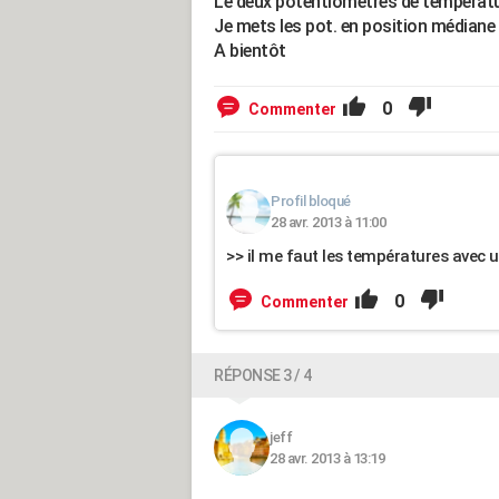
Le deux potentiomètres de température
Je mets les pot. en position médiane 
A bientôt
0
Commenter
Profil bloqué
28 avr. 2013 à 11:00
>> il me faut les températures avec 
0
Commenter
RÉPONSE 3 / 4
jeff
28 avr. 2013 à 13:19