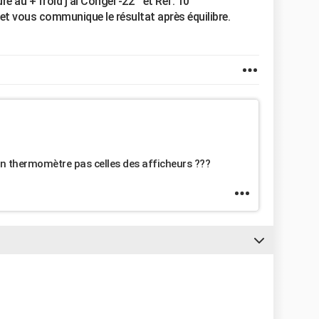
 au + froid j'ai Congel -22 ° et Ref. 10°
et vous communique le résultat après équilibre.
un thermomètre pas celles des afficheurs ???