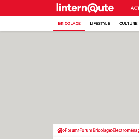
AC
BRICOLAGE
LIFESTYLE
CULTURE
Forum
Forum Bricolage
Electroména