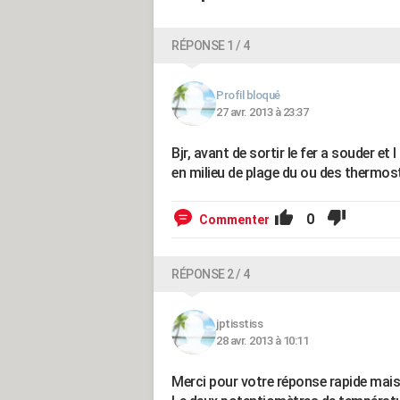
RÉPONSE 1 / 4
Profil bloqué
27 avr. 2013 à 23:37
Bjr, avant de sortir le fer a souder e
en milieu de plage du ou des thermo
0
Commenter
RÉPONSE 2 / 4
jptisstiss
28 avr. 2013 à 10:11
Merci pour votre réponse rapide mais l