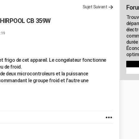
Foru
Sujet Suivant
Trouv
WIHIRPOOL CB 359W
dépan
élect
:19
commu
durée
Écono
optimi
t frigo de cet appareil. Le congelateur fonctionne
u de froid.
r de deux microcontroleurs et la puissance
ommandant le groupe froid et l'autre une